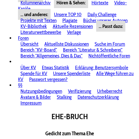
Kolumnenarchiv
Hören & Sehen:
Hörtexte
Video-
Kanäle
... und anderes:
Unsere TOP 10
Daily Challenge
Projekte mit Texten
Plagiate
Bücher unserer Autoren
KV-Bibliothek
Aktuelle Rezensionen
... Passt dazu:
Literaturwettbewerbe
Verlage
Foren
Übersicht
Aktuellste Diskussionen
Suche im Forum
Bereich "KV-Board"
Bereich "Literatur & Schreiberei"
Bereich "Allgemeines, Dies & Das"
Nichtöffentliche Foren
Über KV
Etwas Statistik
Erklärung: Benutzersymbole
Spende für KV
Unsere Spenderliste
Alle Wege führen zu
KV
Passwort vergessen?
§§
Nutzungsbedingungen
Verifizierung
Urheberrecht
Avatare & Bilder
Stalking
Datenschutzerklärung
Impressum
EHE-BRUCH
Gedicht zum Thema Ehe