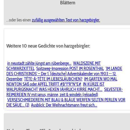
Blättern
...oder lies einen
zufällig ausgewählten
Text von harzgebirgler.
Weitere 10 neue Gedichte von harzgebirgler:
in neustadt zählte jüngst am rübenberge...
WALDSZENE MIT
SCHWARZKITTEL
Spitzweg-Impression POST IM ROSENTHAL
'IM LANDE
DES CHRISTKINDS' – Der 1. [deutsche] Adventskalender von 1903 -- 12.
Dezember
TÊTE-À-TÊTE IM LIEBESLÄUBCHEN?
IM GARTEN WO MAL
NEWTON SAß oder APFEL TRIFFT #B*I*R*N*E#
IN KÜRZE IST
WALPURGISNACHT WAS HEXEN JÄHRLICH KIRRE MACHT...
SILVESTER-
REIMEREIEN IV mit janus, männe, zeit & windeln (reloaded)
VERSESCHMIEDEREI'N MIT BLAU & BLÄUE WERFEN SELTEN PERLEN VOR
DIE SÄUE... (2)
Ausblick: Der Weihnachtsmann freut sich...