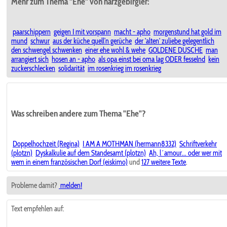
Mehr zum Thema "Ehe" von harzgebirgler:
paarschippern
geigen I mit vorspann
macht - apho
morgenstund hat gold im
mund
schwur
aus der küche quell’n gerüche
der 'alten' zuliebe gelegentlich
den schwengel schwenken
einer ehe wohl & wehe
GOLDENE DUSCHE
man
arrangiert sich
hosen an - apho
als opa einst bei oma lag ODER fesselnd
kein
zuckerschlecken
solidarität
im rosenkrieg im rosenkrieg
Was schreiben andere zum Thema "Ehe"?
Doppelhochzeit (Regina)
I AM A MOTHMAN (hermann8332)
Schriftverkehr
(plotzn)
Dyskalkulie auf dem Standesamt (plotzn)
Ah, l´amour... oder wer mit
wem in einem französischen Dorf (eiskimo)
und
127 weitere Texte
.
Probleme damit?
melden!
Text empfehlen auf: