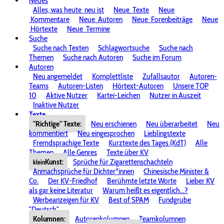
Neues
Alles, was heute
neu ist
Neue
Texte
Neue
Kommentare
Neue
Autoren
Neue
Forenbeiträge
Neue
Hörtexte
Neue
Termine
Suche
Suche nach Texten
Schlagwortsuche
Suche nach
Themen
Suche nach Autoren
Suche im Forum
Autoren
Neu angemeldet
Komplettliste
Zufallsautor
Autoren-
Teams
Autoren-Listen
Hörtext-Autoren
Unsere TOP
10
Aktive Nutzer
Kartei-Leichen
Nutzer in Auszeit
Inaktive Nutzer
Texte
"Richtige" Texte:
Neu erschienen
Neu überarbeitet
Neu
kommentiert
Neu eingesprochen
Lieblingstexte
Fremdsprachige Texte
Kurztexte des Tages (KdT)
Alle
Themen
Alle Genres
Texte über KV
Kunst:
Sprüche für Zigarettenschachteln
klein
Anmachsprüche für Dichter*innen
Chinesische Minister &
Co.
Der KV-Friedhof
Berühmte letzte Worte
Lieber KV
als gar keine Literatur
Warum heißt es eigentlich...?
Werbeanzeigen für KV
Best of SPAM
Fundgrube
"Deutsch"
Kolumnen:
Autorenkolumnen
Teamkolumnen