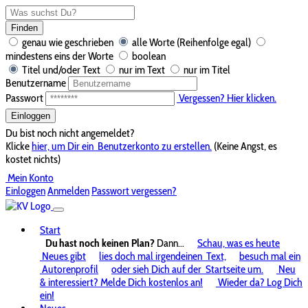
Finden
genau wie geschrieben
alle Worte (Reihenfolge egal)
mindestens eins der Worte
boolean
Titel und/oder Text
nur im Text
nur im Titel
Benutzername
Passwort
Vergessen? Hier klicken.
Einloggen
Du bist noch nicht angemeldet?
Klicke
hier, um Dir ein
Benutzerkonto zu erstellen.
(Keine Angst, es
kostet nichts)
Mein Konto
Einloggen
Anmelden
Passwort vergessen?
Start
Du hast noch keinen Plan?
Dann...
Schau, was es heute
Neues gibt
lies doch mal irgendeinen
Text,
besuch mal ein
Autorenprofil
oder sieh Dich auf der
Startseite um.
Neu
& interessiert? Melde Dich kostenlos an!
Wieder da? Log Dich
ein!