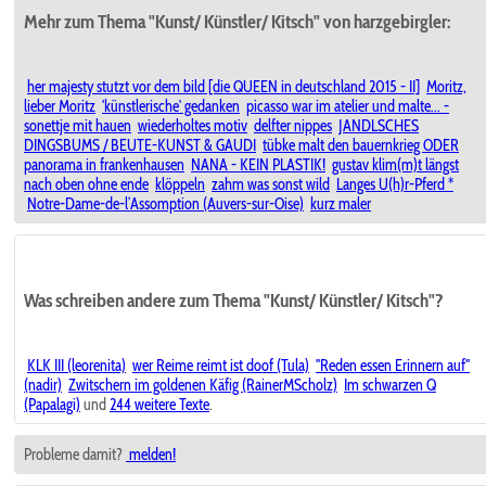
Mehr zum Thema "Kunst/ Künstler/ Kitsch" von harzgebirgler:
her majesty stutzt vor dem bild [die QUEEN in deutschland 2015 - II]
Moritz,
lieber Moritz
'künstlerische' gedanken
picasso war im atelier und malte... -
sonettje mit hauen
wiederholtes motiv
delfter nippes
JANDLSCHES
DINGSBUMS / BEUTE-KUNST & GAUDI
tübke malt den bauernkrieg ODER
panorama in frankenhausen
NANA - KEIN PLASTIK!
gustav klim(m)t längst
nach oben ohne ende
klöppeln
zahm was sonst wild
Langes U(h)r-Pferd *
Notre-Dame-de-l’Assomption (Auvers-sur-Oise)
kurz maler
Was schreiben andere zum Thema "Kunst/ Künstler/ Kitsch"?
KLK III (leorenita)
wer Reime reimt ist doof (Tula)
"Reden essen Erinnern auf"
(nadir)
Zwitschern im goldenen Käfig (RainerMScholz)
Im schwarzen Q
(Papalagi)
und
244 weitere Texte
.
Probleme damit?
melden!