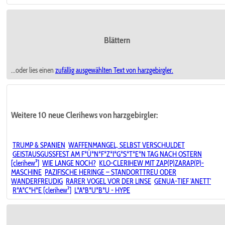
Blättern
...oder lies einen
zufällig ausgewählten
Text von harzgebirgler.
Weitere 10 neue Clerihews von harzgebirgler:
TRUMP & SPANIEN
WAFFENMANGEL, SELBST VERSCHULDET
GEISTAUSGUSSFEST AM F*Ü*N*F*Z*I*G*S*T*E*N TAG NACH OSTERN
[clerihew³]
WIE LANGE NOCH?
KLO-CLERIHEW MIT ZAP(P)ZARAP(P)-
MASCHINE
PAZIFISCHE HERINGE – STANDORTTREU ODER
WANDERFREUDIG
RARER VOGEL VOR DER LINSE
GENUA-TIEF 'ANETT'
R*A*C*H*E [clerihew²]
L*A*B*U*B*U - HYPE