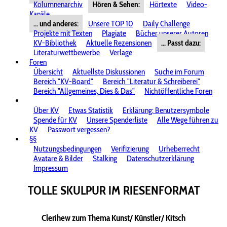
Kolumnenarchiv
Hören & Sehen:
Hörtexte
Video-
Kanäle
... und anderes:
Unsere TOP 10
Daily Challenge
Projekte mit Texten
Plagiate
Bücher unserer Autoren
KV-Bibliothek
Aktuelle Rezensionen
... Passt dazu:
Literaturwettbewerbe
Verlage
Foren
Übersicht
Aktuellste Diskussionen
Suche im Forum
Bereich "KV-Board"
Bereich "Literatur & Schreiberei"
Bereich "Allgemeines, Dies & Das"
Nichtöffentliche Foren
Über KV
Etwas Statistik
Erklärung: Benutzersymbole
Spende für KV
Unsere Spenderliste
Alle Wege führen zu
KV
Passwort vergessen?
§§
Nutzungsbedingungen
Verifizierung
Urheberrecht
Avatare & Bilder
Stalking
Datenschutzerklärung
Impressum
TOLLE SKULPUR IM RIESENFORMAT
Clerihew zum Thema Kunst/ Künstler/ Kitsch