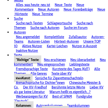
Neues
Alles, was heute
neu ist
Neue
Texte
Neue
Kommentare
Neue
Autoren
Neue
Forenbeiträge
Neue
Hörtexte
Neue
Termine
Suche
Suche nach Texten
Schlagwortsuche
Suche nach
Themen
Suche nach Autoren
Suche im Forum
Autoren
Neu angemeldet
Komplettliste
Zufallsautor
Autoren-
Teams
Autoren-Listen
Hörtext-Autoren
Unsere TOP
10
Aktive Nutzer
Kartei-Leichen
Nutzer in Auszeit
Inaktive Nutzer
Texte
"Richtige" Texte:
Neu erschienen
Neu überarbeitet
Neu
kommentiert
Neu eingesprochen
Lieblingstexte
Fremdsprachige Texte
Kurztexte des Tages (KdT)
Alle
Themen
Alle Genres
Texte über KV
Kunst:
Sprüche für Zigarettenschachteln
klein
Anmachsprüche für Dichter*innen
Chinesische Minister &
Co.
Der KV-Friedhof
Berühmte letzte Worte
Lieber KV
als gar keine Literatur
Warum heißt es eigentlich...?
Werbeanzeigen für KV
Best of SPAM
Fundgrube
"Deutsch"
Kolumnen:
Autorenkolumnen
Teamkolumnen