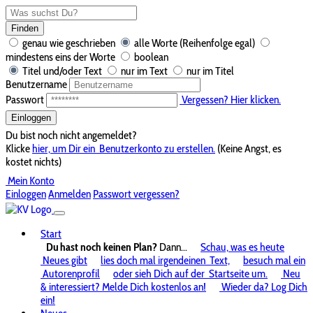
Finden
genau wie geschrieben
alle Worte (Reihenfolge egal)
mindestens eins der Worte
boolean
Titel und/oder Text
nur im Text
nur im Titel
Benutzername
Passwort
Vergessen? Hier klicken.
Einloggen
Du bist noch nicht angemeldet?
Klicke
hier, um Dir ein
Benutzerkonto zu erstellen.
(Keine Angst, es
kostet nichts)
Mein Konto
Einloggen
Anmelden
Passwort vergessen?
Start
Du hast noch keinen Plan?
Dann...
Schau, was es heute
Neues gibt
lies doch mal irgendeinen
Text,
besuch mal ein
Autorenprofil
oder sieh Dich auf der
Startseite um.
Neu
& interessiert? Melde Dich kostenlos an!
Wieder da? Log Dich
ein!