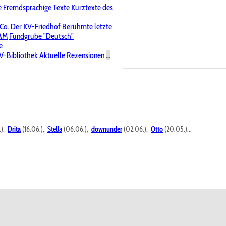
e
Fremdsprachige Texte
Kurztexte des
Nichtöffentliche Foren
 Co.
Der KV-Friedhof
Berühmte letzte
PAM
Fundgrube "Deutsch"
e
V-Bibliothek
Aktuelle Rezensionen
...
.),
Drita
(16.06.),
Stella
(06.06.),
downunder
(02.06.),
Otto
(20.05.)...