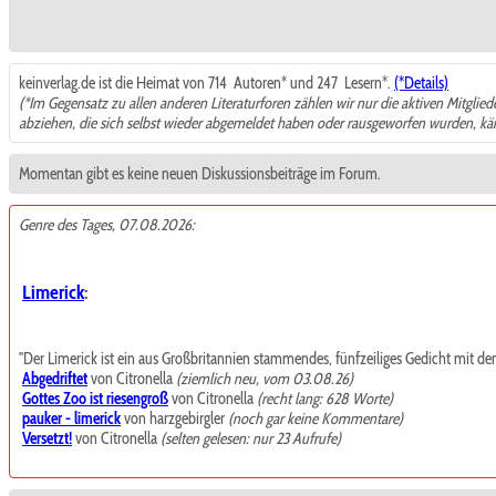
keinverlag.de ist die Heimat von 714
Autoren* und 247
Lesern*.
(*Details)
(*Im Gegensatz zu allen anderen Literaturforen zählen wir nur die aktiven Mitglie
abziehen, die sich selbst wieder abgemeldet haben oder rausgeworfen wurden, k
Momentan gibt es keine neuen Diskussionsbeiträge im Forum.
Genre des Tages, 07.08.2026:
Limerick
:
"Der Limerick ist ein aus Großbritannien stammendes, fünfzeiliges Gedicht mit de
Abgedriftet
von Citronella
(ziemlich neu, vom 03.08.26)
Gottes Zoo ist riesengroß
von Citronella
(recht lang: 628 Worte)
pauker - limerick
von harzgebirgler
(noch gar keine Kommentare)
Versetzt!
von Citronella
(selten gelesen: nur 23 Aufrufe)