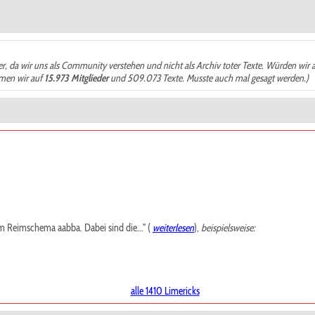
der, da wir uns als Community verstehen und nicht als Archiv toter Texte. Würden wir 
ämen wir auf
15.973 Mitglieder
und 509.073 Texte. Musste auch mal gesagt werden.)
m Reimschema aabba. Dabei sind die..." (
weiterlesen
),
beispielsweise:
alle 1410 Limericks