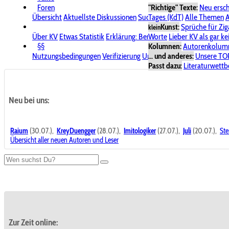
Foren
"Richtige" Texte:
Neu ersc
Übersicht
Aktuellste Diskussionen
Suche im Forum
Tages (KdT)
Alle Themen
Bereich "KV
A
Kunst:
Sprüche für Zig
klein
Über KV
Etwas Statistik
Erklärung: Benutzersymbole
Worte
Lieber KV als gar ke
Spende für
§§
Kolumnen:
Autorenkolum
Nutzungsbedingungen
Verifizierung
Urheberrecht
... und anderes:
Avatare & Bild
Unsere TO
Passt dazu:
Literaturwett
Neu bei uns:
Raium
(30.07.),
KreyDuengger
(28.07.),
Imitologiker
(27.07.),
Juli
(20.07.),
Ste
Übersicht aller neuen Autoren und Leser
Zur Zeit online: