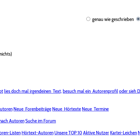
genau wie geschrieben
nichts)
bt
lies doch mal irgendeinen
Text,
besuch mal ein
Autorenprofil
oder sieh D
utoren
Neue
Forenbeiträge
Neue
Hörtexte
Neue
Termine
nach Autoren
Suche im Forum
oren-Listen
Hörtext-Autoren
Unsere TOP 10
Aktive Nutzer
Kartei-Leichen
N