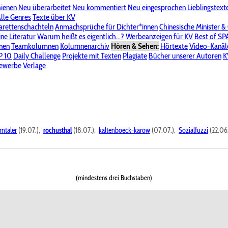
hienen
Neu überarbeitet
Neu kommentiert
Neu eingesprochen
Lieblingstext
-Board"
lle Genres
Bereich "Literatur & Schreiberei"
Texte über KV
Bereich "Allgemeines, Dies & Das"
arettenschachteln
Anmachsprüche für Dichter*innen
Chinesische Minister &
ine Literatur
 KV
Unsere Spenderliste
Warum heißt es eigentlich...?
Alle Wege führen zu KV
Werbeanzeigen für KV
Passwort vergessen?
Best of S
nen
Teamkolumnen
Kolumnenarchiv
Hören & Sehen:
Hörtexte
Video-Kanäl
er
P 10
Stalking
Daily Challenge
Datenschutzerklärung
Projekte mit Texten
Impressum
Plagiate
Bücher unserer Autoren
K
bewerbe
Verlage
rntaler
(19.07.),
rochusthal
(18.07.),
kaltenboeck-karow
(07.07.),
Sozialfuzzi
(22.06
(mindestens drei Buchstaben)