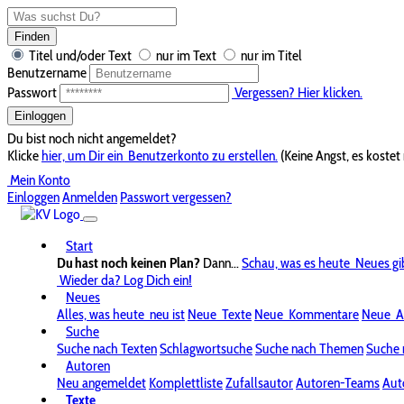
Finden
Titel und/oder Text
nur im Text
nur im Titel
Benutzername
Passwort
Vergessen? Hier klicken.
Einloggen
Du bist noch nicht angemeldet?
Klicke
hier, um Dir ein
Benutzerkonto zu erstellen.
(Keine Angst, es kostet 
Mein Konto
Einloggen
Anmelden
Passwort vergessen?
Start
Du hast noch keinen Plan?
Dann...
Schau, was es heute
Neues gi
Wieder da? Log Dich ein!
Neues
Alles, was heute
neu ist
Neue
Texte
Neue
Kommentare
Neue
A
Suche
Suche nach Texten
Schlagwortsuche
Suche nach Themen
Suche 
Autoren
Neu angemeldet
Komplettliste
Zufallsautor
Autoren-Teams
Aut
Texte