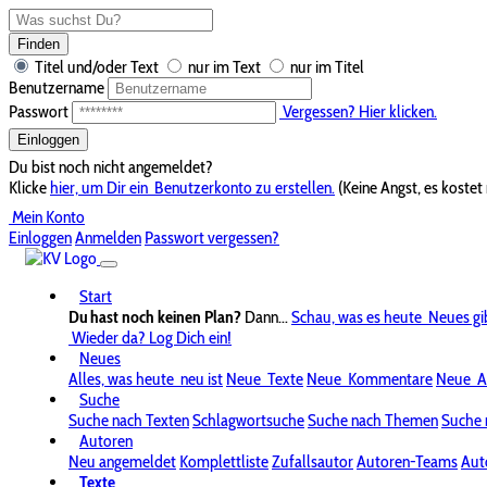
Finden
Titel und/oder Text
nur im Text
nur im Titel
Benutzername
Passwort
Vergessen? Hier klicken.
Einloggen
Du bist noch nicht angemeldet?
Klicke
hier, um Dir ein
Benutzerkonto zu erstellen.
(Keine Angst, es kostet 
Mein Konto
Einloggen
Anmelden
Passwort vergessen?
Start
Du hast noch keinen Plan?
Dann...
Schau, was es heute
Neues gi
Wieder da? Log Dich ein!
Neues
Alles, was heute
neu ist
Neue
Texte
Neue
Kommentare
Neue
A
Suche
Suche nach Texten
Schlagwortsuche
Suche nach Themen
Suche 
Autoren
Neu angemeldet
Komplettliste
Zufallsautor
Autoren-Teams
Aut
Texte