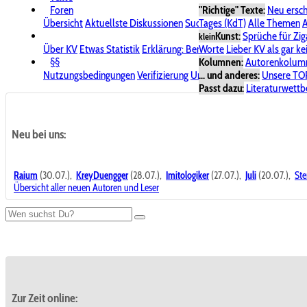
Foren
"Richtige" Texte:
Neu ersc
Übersicht
Aktuellste Diskussionen
Suche im Forum
Tages (KdT)
Alle Themen
Bereich "KV
A
Kunst:
Sprüche für Zig
klein
Über KV
Etwas Statistik
Erklärung: Benutzersymbole
Worte
Lieber KV als gar ke
Spende für
§§
Kolumnen:
Autorenkolum
Nutzungsbedingungen
Verifizierung
Urheberrecht
... und anderes:
Avatare & Bild
Unsere TO
Passt dazu:
Literaturwett
Neu bei uns:
Raium
(30.07.),
KreyDuengger
(28.07.),
Imitologiker
(27.07.),
Juli
(20.07.),
Ste
Übersicht aller neuen Autoren und Leser
Zur Zeit online: