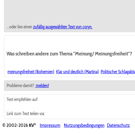
...oder lies einen
zufällig ausgewählten
Text von coryn.
Was schreiben andere zum Thema "Meinung/ Meinungsfreiheit"?
meinungsfreiheit (Bohemien)
Klar und deutlich (Martina)
Politischer Schlagabt
Probleme damit?
melden!
Text empfehlen auf:
Link zum Text teilen via:
®
© 2002-2026
KV
Impressum
Nutzungsbedingungen
Datenschutz