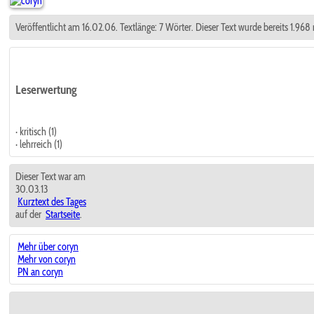
Veröffentlicht am 16.02.06. Textlänge: 7 Wörter. Dieser Text wurde bereits 1.968
Leserwertung
· kritisch (1)
· lehrreich (1)
Dieser Text war am
30.03.13
Kurztext des Tages
auf der
Startseite
.
Mehr über coryn
Mehr von coryn
PN an coryn