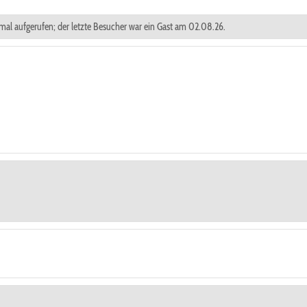
 mal aufgerufen; der letzte Besucher war ein Gast am 02.08.26.