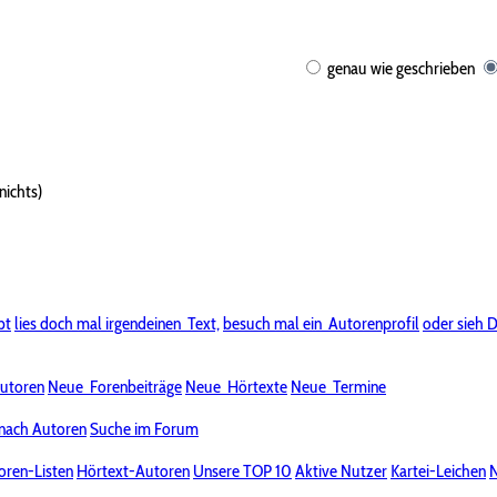
genau wie geschrieben
nichts)
bt
lies doch mal irgendeinen
Text,
besuch mal ein
Autorenprofil
oder sieh D
utoren
Neue
Forenbeiträge
Neue
Hörtexte
Neue
Termine
nach Autoren
Suche im Forum
oren-Listen
Hörtext-Autoren
Unsere TOP 10
Aktive Nutzer
Kartei-Leichen
N