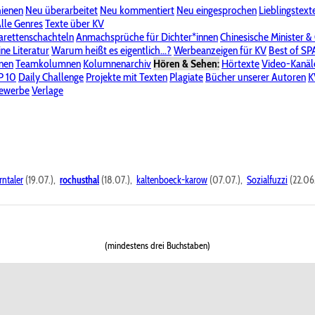
hienen
Neu überarbeitet
Neu kommentiert
Neu eingesprochen
Lieblingstext
-Board"
lle Genres
Bereich "Literatur & Schreiberei"
Texte über KV
Bereich "Allgemeines, Dies & Das"
arettenschachteln
Anmachsprüche für Dichter*innen
Chinesische Minister &
ine Literatur
 KV
Unsere Spenderliste
Warum heißt es eigentlich...?
Alle Wege führen zu KV
Werbeanzeigen für KV
Passwort vergessen?
Best of S
nen
Teamkolumnen
Kolumnenarchiv
Hören & Sehen:
Hörtexte
Video-Kanäl
er
P 10
Stalking
Daily Challenge
Datenschutzerklärung
Projekte mit Texten
Impressum
Plagiate
Bücher unserer Autoren
K
bewerbe
Verlage
rntaler
(19.07.),
rochusthal
(18.07.),
kaltenboeck-karow
(07.07.),
Sozialfuzzi
(22.06
(mindestens drei Buchstaben)