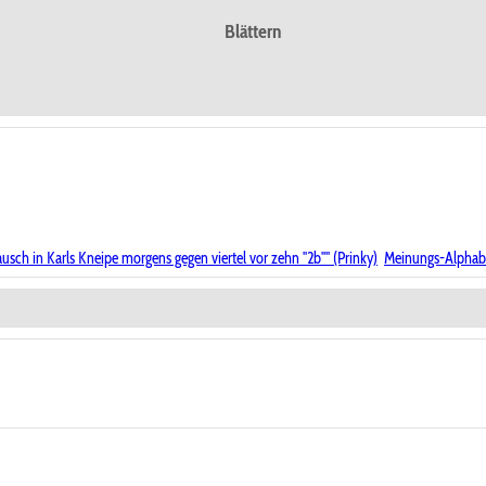
Blättern
ausch in Karls Kneipe morgens gegen viertel vor zehn "2b"" (Prinky)
Meinungs-Alphabe