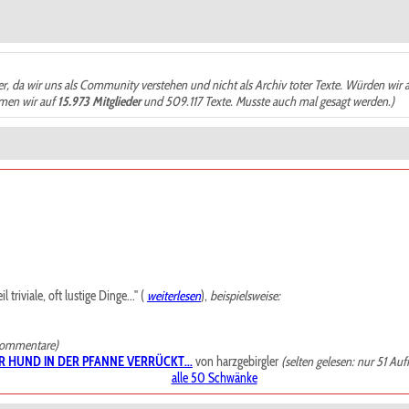
der, da wir uns als Community verstehen und nicht als Archiv toter Texte. Würden wir 
ämen wir auf
15.973 Mitglieder
und 509.117 Texte. Musste auch mal gesagt werden.)
riviale, oft lustige Dinge..." (
weiterlesen
),
beispielsweise:
Kommentare)
R HUND IN DER PFANNE VERRÜCKT...
von harzgebirgler
(selten gelesen: nur 51 Auf
alle 50 Schwänke