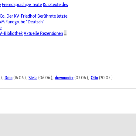
e
Fremdsprachige Texte
Kurztexte des
Nichtöffentliche Foren
 Co.
Der KV-Friedhof
Berühmte letzte
PAM
Fundgrube "Deutsch"
e
V-Bibliothek
Aktuelle Rezensionen
...
.),
Drita
(16.06.),
Stella
(06.06.),
downunder
(02.06.),
Otto
(20.05.)...