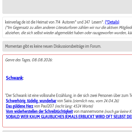
keinverlag.de ist die Heimat von 714
Autoren* und 247
Lesern*.
(*Details)
(*Im Gegensatz zu allen anderen Literaturforen zählen wir nur die aktiven Mitglie
abziehen, die sich selbst wieder abgemeldet haben oder rausgeworfen wurden, k
Momentan gibt es keine neuen Diskussionsbeiträge im Forum.
Genre des Tages, 08.08.2026:
Schwank
:
"Der Schwank ist eine volksnahe Erzählung, in der sich zwei Personen über zum Teil t
Schwerhörig, tüdelig, wunderbar
von Saira
(ziemlich neu, vom 24.04.26)
Das güldene Herz
von Paul207
(recht lang: 4524 Worte)
Vom widerherstellen der Schreibtüchtigkeit
von mannemvorne
(noch gar keine 
SOBALD WER KAUM GLAUBLICHES JEMALS ERBLICKT WIRD OFT SELBST DE