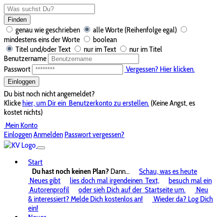
Finden
genau wie geschrieben
alle Worte (Reihenfolge egal)
mindestens eins der Worte
boolean
Titel und/oder Text
nur im Text
nur im Titel
Benutzername
Passwort
Vergessen? Hier klicken.
Einloggen
Du bist noch nicht angemeldet?
Klicke
hier, um Dir ein
Benutzerkonto zu erstellen.
(Keine Angst, es
kostet nichts)
Mein Konto
Einloggen
Anmelden
Passwort vergessen?
Start
Du hast noch keinen Plan?
Dann...
Schau, was es heute
Neues gibt
lies doch mal irgendeinen
Text,
besuch mal ein
Autorenprofil
oder sieh Dich auf der
Startseite um.
Neu
& interessiert? Melde Dich kostenlos an!
Wieder da? Log Dich
ein!