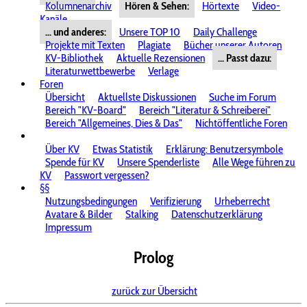
Kolumnenarchiv
Hören & Sehen:
Hörtexte
Video-
Kanäle
... und anderes:
Unsere TOP 10
Daily Challenge
Projekte mit Texten
Plagiate
Bücher unserer Autoren
KV-Bibliothek
Aktuelle Rezensionen
... Passt dazu:
Literaturwettbewerbe
Verlage
Foren
Übersicht
Aktuellste Diskussionen
Suche im Forum
Bereich "KV-Board"
Bereich "Literatur & Schreiberei"
Bereich "Allgemeines, Dies & Das"
Nichtöffentliche Foren
Über KV
Etwas Statistik
Erklärung: Benutzersymbole
Spende für KV
Unsere Spenderliste
Alle Wege führen zu
KV
Passwort vergessen?
§§
Nutzungsbedingungen
Verifizierung
Urheberrecht
Avatare & Bilder
Stalking
Datenschutzerklärung
Impressum
Prolog
zurück zur Übersicht