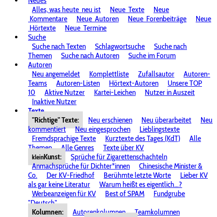
Neues
Alles, was heute
neu ist
Neue
Texte
Neue
Kommentare
Neue
Autoren
Neue
Forenbeiträge
Neue
Hörtexte
Neue
Termine
Suche
Suche nach Texten
Schlagwortsuche
Suche nach
Themen
Suche nach Autoren
Suche im Forum
Autoren
Neu angemeldet
Komplettliste
Zufallsautor
Autoren-
Teams
Autoren-Listen
Hörtext-Autoren
Unsere TOP
10
Aktive Nutzer
Kartei-Leichen
Nutzer in Auszeit
Inaktive Nutzer
Texte
"Richtige" Texte:
Neu erschienen
Neu überarbeitet
Neu
kommentiert
Neu eingesprochen
Lieblingstexte
Fremdsprachige Texte
Kurztexte des Tages (KdT)
Alle
Themen
Alle Genres
Texte über KV
Kunst:
Sprüche für Zigarettenschachteln
klein
Anmachsprüche für Dichter*innen
Chinesische Minister &
Co.
Der KV-Friedhof
Berühmte letzte Worte
Lieber KV
als gar keine Literatur
Warum heißt es eigentlich...?
Werbeanzeigen für KV
Best of SPAM
Fundgrube
"Deutsch"
Kolumnen:
Autorenkolumnen
Teamkolumnen