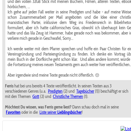
und den vollen 32GB Stick mit meinen Büchern, Filmen, älteren Texten, eBook
hörbüchern, ...
Ich gehe auf jeden Fall weiter in seine Predigten und habe - auf meine Weise
schon Zusammenarbeit per Mail angeboten und die Idee einer christli
marxistischen Partei, inklusive dem Weg ins Friedensreich in Bibelrhetor
formuliert, aber ich hatte californisches Gras, obwohl ich überhaupt kein Ge
hatte und das lila Zeug ist Hammer, habe gerade noch was bekommen, aber i
verliere mich gerade in Geschwafel, Sorry...
Ich werde weiter mit dem Pfarrer sprechen und hoffe ein Paar Christen für ei
Vereinsgründung und Parteiengründung zu finden. Ich denke ein Vortrag üb
mein Buch in der Dorfkirche geht schon klar. Und alles andere kommt, würde 
die Fortsetzung meines neuen Testaments gern auch weiter hier veröffentlichen..
Aber irgendwie sind meine Texte gerade nicht öffentlich. 😔
Ferris
hat bei uns bereits 4 Texte veröffentlicht. In seinen Texten aus 3
verschiedenen Genres (u.a.
Predigten
(2) und
Tagebücher
(1)) beschäftigt er sich
mit den Themen
Gott
(2) und
Christliche Themen
(1).
Möchtest Du wissen, was Ferris gerne liest?
Dann schau doch mal in seine
Favoriten
oder in die
Liste seiner
Lieblingsbücher
!