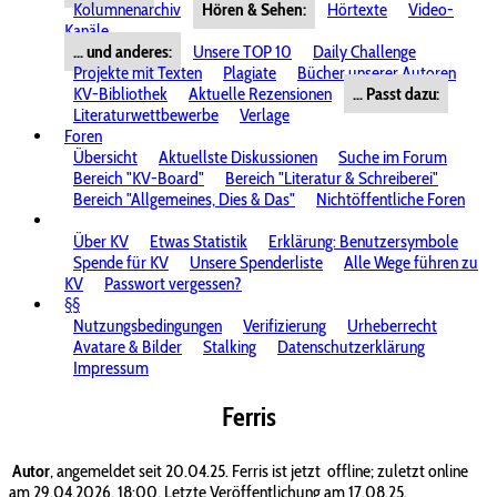
Kolumnenarchiv
Hören & Sehen:
Hörtexte
Video-
Kanäle
... und anderes:
Unsere TOP 10
Daily Challenge
Projekte mit Texten
Plagiate
Bücher unserer Autoren
KV-Bibliothek
Aktuelle Rezensionen
... Passt dazu:
Literaturwettbewerbe
Verlage
Foren
Übersicht
Aktuellste Diskussionen
Suche im Forum
Bereich "KV-Board"
Bereich "Literatur & Schreiberei"
Bereich "Allgemeines, Dies & Das"
Nichtöffentliche Foren
Über KV
Etwas Statistik
Erklärung: Benutzersymbole
Spende für KV
Unsere Spenderliste
Alle Wege führen zu
KV
Passwort vergessen?
§§
Nutzungsbedingungen
Verifizierung
Urheberrecht
Avatare & Bilder
Stalking
Datenschutzerklärung
Impressum
Ferris
Autor
, angemeldet seit 20.04.25. Ferris ist jetzt
offline; zuletzt online
am 29.04.2026, 18:00. Letzte Veröffentlichung am 17.08.25.