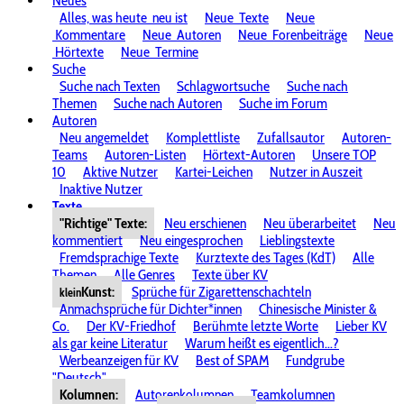
Neues
Alles, was heute
neu ist
Neue
Texte
Neue
Kommentare
Neue
Autoren
Neue
Forenbeiträge
Neue
Hörtexte
Neue
Termine
Suche
Suche nach Texten
Schlagwortsuche
Suche nach
Themen
Suche nach Autoren
Suche im Forum
Autoren
Neu angemeldet
Komplettliste
Zufallsautor
Autoren-
Teams
Autoren-Listen
Hörtext-Autoren
Unsere TOP
10
Aktive Nutzer
Kartei-Leichen
Nutzer in Auszeit
Inaktive Nutzer
Texte
"Richtige" Texte:
Neu erschienen
Neu überarbeitet
Neu
kommentiert
Neu eingesprochen
Lieblingstexte
Fremdsprachige Texte
Kurztexte des Tages (KdT)
Alle
Themen
Alle Genres
Texte über KV
Kunst:
Sprüche für Zigarettenschachteln
klein
Anmachsprüche für Dichter*innen
Chinesische Minister &
Co.
Der KV-Friedhof
Berühmte letzte Worte
Lieber KV
als gar keine Literatur
Warum heißt es eigentlich...?
Werbeanzeigen für KV
Best of SPAM
Fundgrube
"Deutsch"
Kolumnen:
Autorenkolumnen
Teamkolumnen