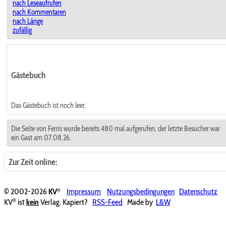
nach Leseaufrufen
nach Kommentaren
nach Länge
zufällig
Gästebuch
Das Gästebuch ist noch leer.
Die Seite von Ferris wurde bereits 480 mal aufgerufen; der letzte Besucher war
ein Gast am 07.08.26.
Zur Zeit online:
®
© 2002-2026
KV
Impressum
Nutzungsbedingungen
Datenschutz
®
KV
ist
kein
Verlag. Kapiert?
RSS-Feed
Made by
L&W