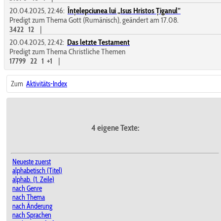
20.04.2025, 22:46:
Înțelepciunea lui „Isus Hristos Țiganul”
Predigt zum Thema Gott (Rumänisch), geändert am 17.08.
3422
12
|
20.04.2025, 22:42:
Das letzte Testament
Predigt zum Thema Christliche Themen
17799
22
1
+1
|
Zum
Aktivitäts-Index
4 eigene Texte:
Neueste zuerst
alphabetisch (Titel)
alphab. (1. Zeile)
nach Genre
nach Thema
nach Änderung
nach Sprachen