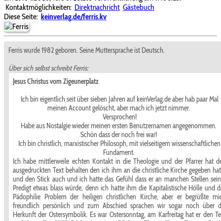
Kontaktmöglichkeiten:
Direktnachricht
Gästebuch
Diese Seite:
keinverlag.de/ferris.kv
Ferris wurde 1982 geboren. Seine Muttersprache ist Deutsch.
Über sich selbst schreibt Ferris:
Jesus Christus vom Zigeunerplatz
Ich bin eigentlich seit über sieben Jahren auf keinVerlag.de aber hab paar Mal
meinen Account gelöscht, aber mach ich jetzt nimmer.
Versprochen!
Habe aus Nostalgie wieder meinen ersten Benutzernamen angegenommen.
Schön dass der noch frei war!
Ich bin christlich, marxistischer Philosoph, mit vielseitigem wissenschaftlichen
Fundament.
Ich habe mittlerweile echten Kontakt in die Theologie und der Pfarrer hat d
ausgedruckten Text behalten den ich ihm an die christliche Kirche gegeben hat
und den Stick auch und ich hatte das Gefühl dass er an manchen Stellen sein
Predigt etwas blass würde, denn ich hatte ihm die Kapitalistische Hölle und d
Pädophilie Problem der heiligen christlichen Kirche, aber er begrüßte mi
freundlich persönlich und zum Abschied sprachen wir sogar noch über d
Herkunft der Ostersymbolik. Es war Ostersonntag, am Karfreitag hat er den Te