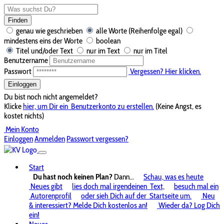
Finden
genau wie geschrieben
alle Worte (Reihenfolge egal)
mindestens eins der Worte
boolean
Titel und/oder Text
nur im Text
nur im Titel
Benutzername
Passwort
Vergessen? Hier klicken.
Einloggen
Du bist noch nicht angemeldet?
Klicke
hier, um Dir ein
Benutzerkonto zu erstellen.
(Keine Angst, es
kostet nichts)
Mein Konto
Einloggen
Anmelden
Passwort vergessen?
Start
Du hast noch keinen Plan?
Dann...
Schau, was es heute
Neues gibt
lies doch mal irgendeinen
Text,
besuch mal ein
Autorenprofil
oder sieh Dich auf der
Startseite um.
Neu
& interessiert? Melde Dich kostenlos an!
Wieder da? Log Dich
ein!