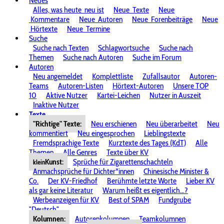
Neues
Alles, was heute
neu ist
Neue
Texte
Neue
Kommentare
Neue
Autoren
Neue
Forenbeiträge
Neue
Hörtexte
Neue
Termine
Suche
Suche nach Texten
Schlagwortsuche
Suche nach
Themen
Suche nach Autoren
Suche im Forum
Autoren
Neu angemeldet
Komplettliste
Zufallsautor
Autoren-
Teams
Autoren-Listen
Hörtext-Autoren
Unsere TOP
10
Aktive Nutzer
Kartei-Leichen
Nutzer in Auszeit
Inaktive Nutzer
Texte
"Richtige" Texte:
Neu erschienen
Neu überarbeitet
Neu
kommentiert
Neu eingesprochen
Lieblingstexte
Fremdsprachige Texte
Kurztexte des Tages (KdT)
Alle
Themen
Alle Genres
Texte über KV
Kunst:
Sprüche für Zigarettenschachteln
klein
Anmachsprüche für Dichter*innen
Chinesische Minister &
Co.
Der KV-Friedhof
Berühmte letzte Worte
Lieber KV
als gar keine Literatur
Warum heißt es eigentlich...?
Werbeanzeigen für KV
Best of SPAM
Fundgrube
"Deutsch"
Kolumnen:
Autorenkolumnen
Teamkolumnen