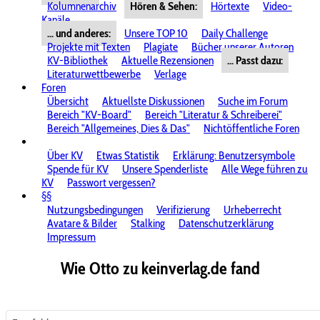
Kolumnenarchiv
Hören & Sehen:
Hörtexte
Video-
Kanäle
... und anderes:
Unsere TOP 10
Daily Challenge
Projekte mit Texten
Plagiate
Bücher unserer Autoren
KV-Bibliothek
Aktuelle Rezensionen
... Passt dazu:
Literaturwettbewerbe
Verlage
Foren
Übersicht
Aktuellste Diskussionen
Suche im Forum
Bereich "KV-Board"
Bereich "Literatur & Schreiberei"
Bereich "Allgemeines, Dies & Das"
Nichtöffentliche Foren
Über KV
Etwas Statistik
Erklärung: Benutzersymbole
Spende für KV
Unsere Spenderliste
Alle Wege führen zu
KV
Passwort vergessen?
§§
Nutzungsbedingungen
Verifizierung
Urheberrecht
Avatare & Bilder
Stalking
Datenschutzerklärung
Impressum
Wie Otto zu keinverlag.de fand