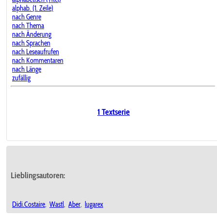
alphab. (1. Zeile)
nach Genre
nach Thema
nach Änderung
nach Sprachen
nach Leseaufrufen
nach Kommentaren
nach Länge
zufällig
1 Textserie
Lieblingsautoren:
Didi.Costaire
,
Wastl
,
Aber
,
lugarex