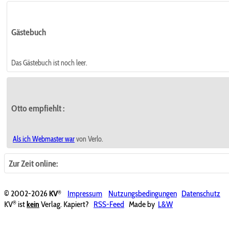
Gästebuch
Das Gästebuch ist noch leer.
Otto empfiehlt
:
Als ich Webmaster war
von Verlo.
Zur Zeit online:
®
© 2002-2026
KV
Impressum
Nutzungsbedingungen
Datenschutz
®
KV
ist
kein
Verlag. Kapiert?
RSS-Feed
Made by
L&W