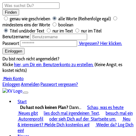
Finden
genau wie geschrieben
alle Worte (Reihenfolge egal)
mindestens eins der Worte
boolean
Titel und/oder Text
nur im Text
nur im Titel
Benutzername
Passwort
Vergessen? Hier klicken.
Einloggen
Du bist noch nicht angemeldet?
Klicke
hier, um Dir ein
Benutzerkonto zu erstellen.
(Keine Angst, es
kostet nichts)
Mein Konto
Einloggen
Anmelden
Passwort vergessen?
Start
Du hast noch keinen Plan?
Dann...
Schau, was es heute
Neues gibt
lies doch mal irgendeinen
Text,
besuch mal ein
Autorenprofil
oder sieh Dich auf der
Startseite um.
Neu
& interessiert? Melde Dich kostenlos an!
Wieder da? Log Dich
ein!