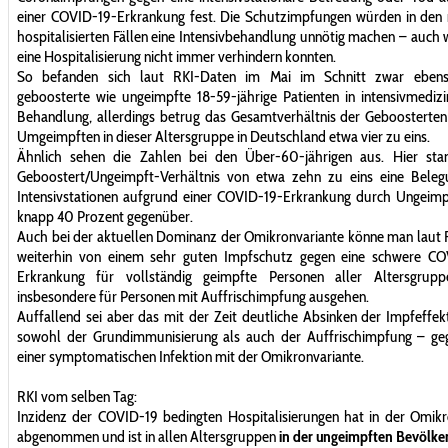
einer COVID-19-Erkrankung fest. Die Schutzimpfungen würden in den
hospitalisierten Fällen eine Intensivbehandlung unnötig machen – auch 
eine Hos­pitalisierung nicht immer verhindern konnten.
So befanden sich laut RKI-Daten im Mai im Schnitt zwar ebens
geboosterte wie ungeimpfte 18-59-jährige Patienten in intensivmedizi
Behandlung, allerdings betrug das Gesamtverhältnis der Geboosterte
Umgeimpften in dieser Altersgruppe in Deutschland etwa vier zu eins.
Ähnlich sehen die Zahlen bei den Über-60-jährigen aus. Hier st
Geboostert/Ungeimpft-Verhältnis von etwa zehn zu eins eine Beleg
Intensivstationen aufgrund einer COVID-19-Erkrankung durch Unge­imp
knapp 40 Prozent gegenüber.
Auch bei der aktuellen Dominanz der Omikronvariante könne man laut 
weiterhin von einem sehr guten Impfschutz gegen eine schwere CO
Erkrankung für vollständig geimpfte Personen aller Alters­grup
insbesondere für Personen mit Auffrischimpfung ausgehen.
Auffallend sei aber das mit der Zeit deutliche Absinken der Impfeffekt
sowohl der Grundimmunisierung als auch der Auffrischimpfung – ge
einer symptomatischen Infektion mit der Omikronvariante.
RKI vom selben Tag:
Inzidenz der COVID-19 bedingten Hospitalisierungen hat in der Omik
abgenommen und ist in allen Altersgruppen
in der ungeimpften Bevölk