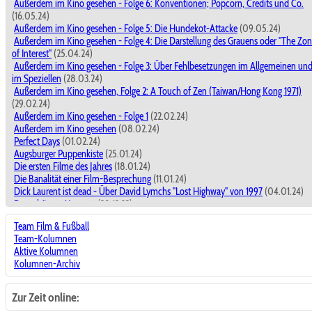
Außerdem im Kino gesehen - Folge 6: Konventionen; Popcorn, Credits und Co.
(16.05.24)
Außerdem im Kino gesehen - Folge 5: Die Hundekot-Attacke
(09.05.24)
Außerdem im Kino gesehen - Folge 4: Die Darstellung des Grauens oder "The Zo
of Interest"
(25.04.24)
Außerdem im Kino gesehen - Folge 3: Über Fehlbesetzungen im Allgemeinen un
im Speziellen
(28.03.24)
Außerdem im Kino gesehen, Folge 2: A Touch of Zen (Taiwan/Hong Kong 1971)
(29.02.24)
Außerdem im Kino gesehen - Folge 1
(22.02.24)
Außerdem im Kino gesehen
(08.02.24)
Perfect Days
(01.02.24)
Augsburger Puppenkiste
(25.01.24)
Die ersten Filme des Jahres
(18.01.24)
Die Banalität einer Film-Besprechung
(11.01.24)
Dick Laurent ist dead - Über David Lymchs "Lost Highway" von 1997
(04.01.24)
Der schönste Moment
(28.12.23)
Dick Laurent ist dead - Über David Lymchs "Lost Highway" von 1997
(28.12.23)
Team Film & Fußball
Filme miteinander vergleichen ?
(21.12.23)
Team-Kolumnen
The Marvels
(14.12.23)
Aktive Kolumnen
Kino macht der Leben schöner!
(30.11.23)
Kolumnen-Archiv
Nun, ja.
(23.11.23)
Wie heißen die Fußballschuhe von Jesus?
(16.11.23)
Achtung Baustelle! - In eigener Sache
(09.11.23)
Zur Zeit online:
Keine goldenen Jahre: Moonlight ...und Die Theorie von allem
(02.11.23)