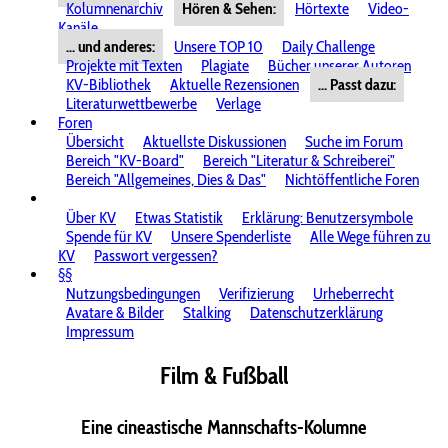
Kolumnenarchiv
Hören & Sehen:
Hörtexte
Video-
Kanäle
... und anderes:
Unsere TOP 10
Daily Challenge
Projekte mit Texten
Plagiate
Bücher unserer Autoren
KV-Bibliothek
Aktuelle Rezensionen
... Passt dazu:
Literaturwettbewerbe
Verlage
Foren
Übersicht
Aktuellste Diskussionen
Suche im Forum
Bereich "KV-Board"
Bereich "Literatur & Schreiberei"
Bereich "Allgemeines, Dies & Das"
Nichtöffentliche Foren
Über KV
Etwas Statistik
Erklärung: Benutzersymbole
Spende für KV
Unsere Spenderliste
Alle Wege führen zu
KV
Passwort vergessen?
§§
Nutzungsbedingungen
Verifizierung
Urheberrecht
Avatare & Bilder
Stalking
Datenschutzerklärung
Impressum
Film & Fußball
Eine cineastische Mannschafts-Kolumne