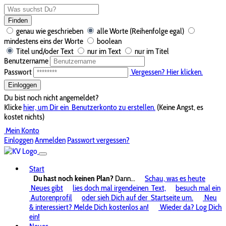
Finden
genau wie geschrieben
alle Worte (Reihenfolge egal)
mindestens eins der Worte
boolean
Titel und/oder Text
nur im Text
nur im Titel
Benutzername
Passwort
Vergessen? Hier klicken.
Einloggen
Du bist noch nicht angemeldet?
Klicke
hier, um Dir ein
Benutzerkonto zu erstellen.
(Keine Angst, es
kostet nichts)
Mein Konto
Einloggen
Anmelden
Passwort vergessen?
Start
Du hast noch keinen Plan?
Dann...
Schau, was es heute
Neues gibt
lies doch mal irgendeinen
Text,
besuch mal ein
Autorenprofil
oder sieh Dich auf der
Startseite um.
Neu
& interessiert? Melde Dich kostenlos an!
Wieder da? Log Dich
ein!