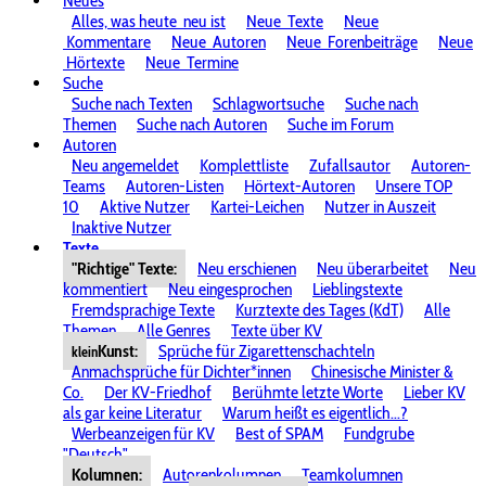
Neues
Alles, was heute
neu ist
Neue
Texte
Neue
Kommentare
Neue
Autoren
Neue
Forenbeiträge
Neue
Hörtexte
Neue
Termine
Suche
Suche nach Texten
Schlagwortsuche
Suche nach
Themen
Suche nach Autoren
Suche im Forum
Autoren
Neu angemeldet
Komplettliste
Zufallsautor
Autoren-
Teams
Autoren-Listen
Hörtext-Autoren
Unsere TOP
10
Aktive Nutzer
Kartei-Leichen
Nutzer in Auszeit
Inaktive Nutzer
Texte
"Richtige" Texte:
Neu erschienen
Neu überarbeitet
Neu
kommentiert
Neu eingesprochen
Lieblingstexte
Fremdsprachige Texte
Kurztexte des Tages (KdT)
Alle
Themen
Alle Genres
Texte über KV
Kunst:
Sprüche für Zigarettenschachteln
klein
Anmachsprüche für Dichter*innen
Chinesische Minister &
Co.
Der KV-Friedhof
Berühmte letzte Worte
Lieber KV
als gar keine Literatur
Warum heißt es eigentlich...?
Werbeanzeigen für KV
Best of SPAM
Fundgrube
"Deutsch"
Kolumnen:
Autorenkolumnen
Teamkolumnen