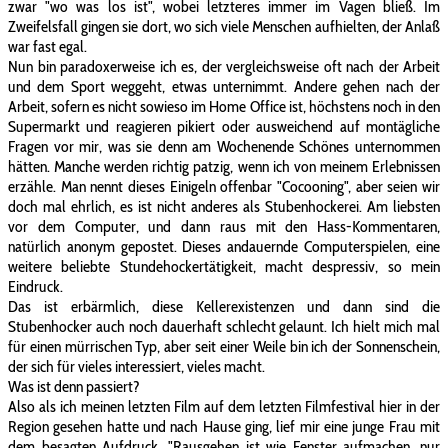
zwar "wo was los ist", wobei letzteres immer im Vagen bließ. Im
Zweifelsfall gingen sie dort, wo sich viele Menschen aufhielten, der Anlaß
war fast egal.
Nun bin paradoxerweise ich es, der vergleichsweise oft nach der Arbeit
und dem Sport weggeht, etwas unternimmt. Andere gehen nach der
Arbeit, sofern es nicht sowieso im Home Office ist, höchstens noch in den
Supermarkt und reagieren pikiert oder ausweichend auf montägliche
Fragen vor mir, was sie denn am Wochenende Schönes unternommen
hätten. Manche werden richtig patzig, wenn ich von meinem Erlebnissen
erzähle. Man nennt dieses Einigeln offenbar "Cocooning", aber seien wir
doch mal ehrlich, es ist nicht anderes als Stubenhockerei. Am liebsten
vor dem Computer, und dann raus mit den Hass-Kommentaren,
natürlich anonym gepostet. Dieses andauernde Computerspielen, eine
weitere beliebte Stundehockertätigkeit, macht despressiv, so mein
Eindruck.
Das ist erbärmlich, diese Kellerexistenzen und dann sind die
Stubenhocker auch noch dauerhaft schlecht gelaunt. Ich hielt mich mal
für einen mürrischen Typ, aber seit einer Weile bin ich der Sonnenschein,
der sich für vieles interessiert, vieles macht.
Was ist denn passiert?
Also als ich meinen letzten Film auf dem letzten Filmfestival hier in der
Region gesehen hatte und nach Hause ging, lief mir eine junge Frau mit
dem besagten Aufdruck, "Rausgehen ist wie Fenster aufmachen, nur