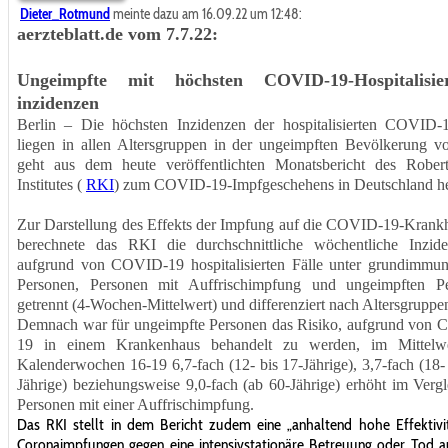
Dieter_Rotmund
meinte dazu am 16.09.22 um 12:48:
aerzteblatt.de vom 7.7.22:
Ungeimpfte mit höchsten COVID-19-Hospitalisier
inzidenzen
Berlin – Die höchsten Inzidenzen der hospitalisierten COVID-1
liegen in allen Altersgruppen in der ungeimpften Bevölkerung vo
geht aus dem heute veröffentlichten Monatsbericht des Rober
Institutes (
RKI
) zum COVID-19-Impfgeschehens in Deutschland he
Zur Darstellung des Effekts der Impfung auf die COVID-19-Krankhe
berechnete das RKI die durch­schnitt­liche wöchentliche Inzid
aufgrund von COVID-19 hospitalisierten Fälle unter grundimmuni­s
Personen, Personen mit Auffrischimpfung und ungeimpften P
getrennt (4-Wochen-Mittelwert) und differenziert nach Altersgruppe
Demnach war für ungeimpfte Personen das Risiko, aufgrund von
19 in einem Krankenhaus behandelt zu werden, im Mittelwe
Kalenderwochen 16-19 6,7-fach (12- bis 17-Jährige), 3,7-fach (18-
Jährige) beziehungsweise 9,0-fach (ab 60-Jährige) erhöht im Vergl
Personen mit einer Auffrischimpfung.
Das RKI stellt in dem Bericht zudem eine „anhaltend hohe Effektivi
Coronaimpfungen gegen eine in­ten­sivstationäre Betreuung oder Tod 