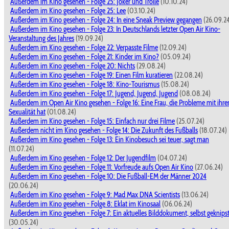
Außerdem im Kino gesehen - Folge 25: Joker und Trolle
(10.10.24)
Außerdem im Kino gesehen - Folge 25: Lee
(03.10.24)
Außerdem im Kino gesehen - Folge 24: In eine Sneak Preview gegangen
(26.09.2
Außerdem im Kino gesehen - Folge 23: In Deutschlands letzter Open Air Kino-
Veranstaltung des Jahres
(19.09.24)
Außerdem im Kino gesehen - Folge 22: Verpasste Filme
(12.09.24)
Außerdem im Kino gesehen - Folge 21: Kinder im Kino?
(05.09.24)
Außerdem im Kino gesehen - Folge 20: Nichts
(29.08.24)
Außerdem im Kino gesehen - Folge 19: Einen Film kuratieren
(22.08.24)
Außerdem im Kino gesehen - Folge 18: Kino-Tourismus
(15.08.24)
Außerdem im Kino gesehen - Folge 17: Jugend, Jugend, Jugend
(08.08.24)
Außerdem im Open Air Kino gesehen - Folge 16: Eine Frau, die Probleme mit ihre
Sexualität hat
(01.08.24)
Außerdem im Kino gesehen - Folge 15: Einfach nur drei Filme
(25.07.24)
Außerdem nicht im Kino gesehen - Folge 14: Die Zukunft des Fußballs
(18.07.24)
Außerdem im Kino gesehen - Folge 13: Ein Kinobesuch sei teuer, sagt man
(11.07.24)
Außerdem im Kino gesehen - Folge 12: Der Jugendfilm
(04.07.24)
Außerdem im Kino gesehen - Folge 11: Vorfreude aufs Open Air Kino
(27.06.24)
Außerdem im Kino gesehen - Folge 10: Die Fußball-EM der Männer 2024
(20.06.24)
Außerdem im Kino gesehen - Folge 9: Mad Max DNA Scientists
(13.06.24)
Außerdem im Kino gesehen - Folge 8: Eklat im Kinosaal
(06.06.24)
Außerdem im Kino gesehen - Folge 7: Ein aktuelles Bilddokument, selbst geknips
(30.05.24)