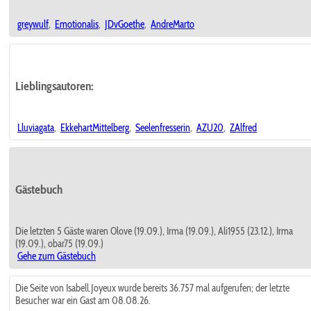
greywulf
,
Emotionalis
,
JDvGoethe
,
AndreMarto
Lieblingsautoren:
Lluviagata
,
EkkehartMittelberg
,
Seelenfresserin
,
AZU20
,
ZAlfred
Gästebuch
Die letzten 5 Gäste waren Olove (19.09.), Irma (19.09.), Ali1955 (23.12.), Irma
(19.09.), obar75 (19.09.)
Gehe zum Gästebuch
Die Seite von Isabell.Joyeux wurde bereits 36.757 mal aufgerufen; der letzte
Besucher war ein Gast am 08.08.26.