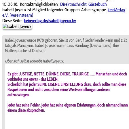
10.06.18.
Kontaktmöglichkeiten:
Direktnachricht
Gästebuch
Isabell.Joyeux
ist Mitglied folgender Gruppen: Arbeitsgruppe
keinVerlag
e.V. (Vereinsteam)
Diese Seite:
keinverlag.de/isabelljoyeux.kv
Isabell.Joyeux wurde 1978 geboren. Sie ist von Beruf Gedankendenkerin und z.Zt.
tätig als Managerin. Isabell.Joyeux kommt aus Hamburg (Deutschland). Ihre
Muttersprache ist Deutsch.
Über sich selbst schreibt Isabell.Joyeux:
Es gibt LUSTIGE, NETTE, DÜNNE, DICKE, TRAURIGE ...... Menschen und doch
verbindet uns etwas - das LEBEN.
Sicherlich hat jeder SEINE EIGENE EINSTELLUNG dazu, doch sollte man diese
Respektieren und nicht versuchen seine Wertvorstellungen anderen
aufzuzwingen.
Jeder hat seine Fehler, jeder hat seine eigenen Erfahrungen, doch niemand kann
einem diese absprechen.