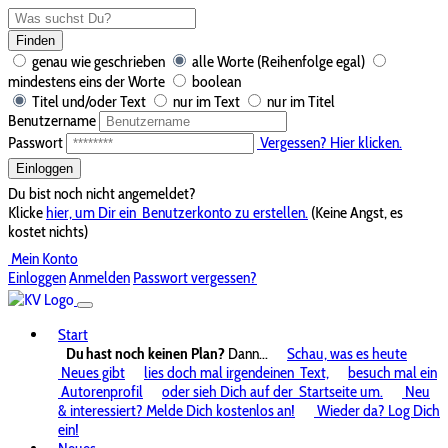
Finden
genau wie geschrieben
alle Worte (Reihenfolge egal)
mindestens eins der Worte
boolean
Titel und/oder Text
nur im Text
nur im Titel
Benutzername
Passwort
Vergessen? Hier klicken.
Einloggen
Du bist noch nicht angemeldet?
Klicke
hier, um Dir ein
Benutzerkonto zu erstellen.
(Keine Angst, es
kostet nichts)
Mein Konto
Einloggen
Anmelden
Passwort vergessen?
Start
Du hast noch keinen Plan?
Dann...
Schau, was es heute
Neues gibt
lies doch mal irgendeinen
Text,
besuch mal ein
Autorenprofil
oder sieh Dich auf der
Startseite um.
Neu
& interessiert? Melde Dich kostenlos an!
Wieder da? Log Dich
ein!