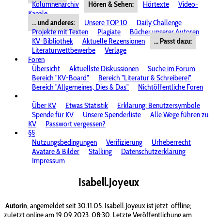
Kolumnenarchiv
Hören & Sehen:
Hörtexte
Video-
Kanäle
... und anderes:
Unsere TOP 10
Daily Challenge
Projekte mit Texten
Plagiate
Bücher unserer Autoren
KV-Bibliothek
Aktuelle Rezensionen
... Passt dazu:
Literaturwettbewerbe
Verlage
Foren
Übersicht
Aktuellste Diskussionen
Suche im Forum
Bereich "KV-Board"
Bereich "Literatur & Schreiberei"
Bereich "Allgemeines, Dies & Das"
Nichtöffentliche Foren
Über KV
Etwas Statistik
Erklärung: Benutzersymbole
Spende für KV
Unsere Spenderliste
Alle Wege führen zu
KV
Passwort vergessen?
§§
Nutzungsbedingungen
Verifizierung
Urheberrecht
Avatare & Bilder
Stalking
Datenschutzerklärung
Impressum
Isabell.Joyeux
Autorin
, angemeldet seit 30.11.05. Isabell.Joyeux ist jetzt
offline;
zuletzt online am 19.09.2023, 08:30. Letzte Veröffentlichung am