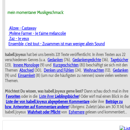
mein momentaner Musikgeschmack:
Alizee - Castaway
Mylène Farmer - Je t'aime mélancolie
Zaz - Je veux
Ensemble, c'est tout - Zusammen ist man weniger allein Sound
Isabell.Joyeux
hat bei uns bereits 221 Texte veröffentlicht. In ihren Texten aus 22
verschiedenen Genres (u.a.
Gedanken
(76),
Gedankengedichte
(36),
Tagebücher
(23),
Innere Monologe
(9) und
Kurzgeschichten
(8)) beschäftigt sie sich mit den
Themen
Abschied
(30),
Denken und Fühlen
(24),
Weihnachten
(12),
Gedanken
(9) und
Einsamkeit
(8) (um nur die häufigsten zu nennen) sowie vielen weiteren
Themen.
Möchtest Du wissen, was Isabell.Joyeux gerne liest?
Dann schau doch mal in ihre
Favoriten
oder in die
Liste ihrer
Lieblingsbücher
! Oder wirf mal einen Blick in die
Liste der von Isabell.Joyeux abgegebenen Kommentare
oder ihre
Beiträge zu
bzw. Antworten auf Kommentare anderer
! Übrigens: Zuletzt (also am 30.11.14) hat
Isabell.Joyeux
Wahrheit oder Pflicht
von
Ephemere
gelesen und kommentiert...