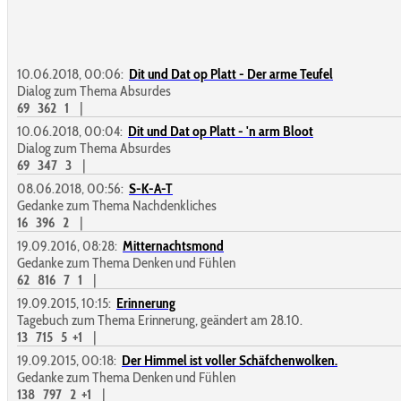
10.06.2018, 00:06:
Dit und Dat op Platt - Der arme Teufel
Dialog zum Thema Absurdes
69
362
1
|
10.06.2018, 00:04:
Dit und Dat op Platt - 'n arm Bloot
Dialog zum Thema Absurdes
69
347
3
|
08.06.2018, 00:56:
S-K-A-T
Gedanke zum Thema Nachdenkliches
16
396
2
|
19.09.2016, 08:28:
Mitternachtsmond
Gedanke zum Thema Denken und Fühlen
62
816
7
1
|
19.09.2015, 10:15:
Erinnerung
Tagebuch zum Thema Erinnerung, geändert am 28.10.
13
715
5
+1
|
19.09.2015, 00:18:
Der Himmel ist voller Schäfchenwolken.
Gedanke zum Thema Denken und Fühlen
138
797
2
+1
|