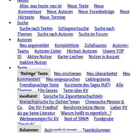
Neues
Alles, was heute
neu ist
Neue
Texte
Neue
Kommentare
Neue
Autoren
Neue
Forenbeiträge
Neue
Hörtexte
Neue
Termine
Suche
Suche nach Texten
Schlagwortsuche
Suche nach
Themen
Suche nach Autoren
Suche im Forum
Autoren
Neu angemeldet
Komplettliste
Zufallsautor
Autoren-
Teams
Autoren-Listen
Hörtext-Autoren
Unsere TOP
10
Aktive Nutzer
Kartei-Leichen
Nutzer in Auszeit
Inaktive Nutzer
Texte
"Richtige" Texte:
Neu erschienen
Neu überarbeitet
Neu
kommentiert
Neu eingesprochen
Lieblingstexte
Fremdsprachige Texte
Kurztexte des Tages (KdT)
Alle
Themen
Alle Genres
Texte über KV
Kunst:
Sprüche für Zigarettenschachteln
klein
Anmachsprüche für Dichter*innen
Chinesische Minister &
Co.
Der KV-Friedhof
Berühmte letzte Worte
Lieber KV
als gar keine Literatur
Warum heißt es eigentlich...?
Werbeanzeigen für KV
Best of SPAM
Fundgrube
"Deutsch"
Kolumnen:
Autorenkolumnen
Teamkolumnen