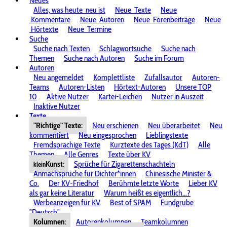
Neues
Alles, was heute
neu ist
Neue
Texte
Neue
Kommentare
Neue
Autoren
Neue
Forenbeiträge
Neue
Hörtexte
Neue
Termine
Suche
Suche nach Texten
Schlagwortsuche
Suche nach
Themen
Suche nach Autoren
Suche im Forum
Autoren
Neu angemeldet
Komplettliste
Zufallsautor
Autoren-
Teams
Autoren-Listen
Hörtext-Autoren
Unsere TOP
10
Aktive Nutzer
Kartei-Leichen
Nutzer in Auszeit
Inaktive Nutzer
Texte
"Richtige" Texte:
Neu erschienen
Neu überarbeitet
Neu
kommentiert
Neu eingesprochen
Lieblingstexte
Fremdsprachige Texte
Kurztexte des Tages (KdT)
Alle
Themen
Alle Genres
Texte über KV
Kunst:
Sprüche für Zigarettenschachteln
klein
Anmachsprüche für Dichter*innen
Chinesische Minister &
Co.
Der KV-Friedhof
Berühmte letzte Worte
Lieber KV
als gar keine Literatur
Warum heißt es eigentlich...?
Werbeanzeigen für KV
Best of SPAM
Fundgrube
"Deutsch"
Kolumnen:
Autorenkolumnen
Teamkolumnen