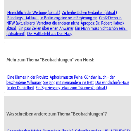
Hinsichtlich der Werbung (aktual.)
Zu freiheitlichen Gedanken (aktual.)
Blindlings... (aktual.)
In Berlin zog eine neue Regierung ein
Groß-Demo in
NRW (aktualisiert)
Verachtet die anderen nicht
Apropos: Dr. Robert Habeck
aktual.
Ein paar Zeilen über einen Anwärter
Ein Mann muss nicht schön sein...
(aktualisiert)
Der Haftbefehl aus Den Haag
Mehr zum Thema "Beobachtungen" von Horst:
Eine Kirmes in der Provinz
Aphorismus zu Peine
Günther Jauch - der
bescheidene Millionär?
Sie ging mit niemandem ins Bett
Das windschiefe Haus
In der Dunkelheit
Ein Spaziergang, etwa zum Träumen? (aktual.)
Was schreiben andere zum Thema "Beobachtungen"?