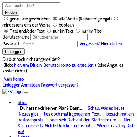
Finden
genau wie geschrieben
alle Worte (Reihenfolge egal)
mindestens eins der Worte
boolean
Titel und/oder Text
nur im Text
nur im Titel
Benutzername
Passwort
Vergessen? Hier klicken.
Einloggen
Du bist noch nicht angemeldet?
Klicke
hier, um Dir ein
Benutzerkonto zu erstellen.
(Keine Angst, es
kostet nichts)
Mein Konto
Einloggen
Anmelden
Passwort vergessen?
Start
Du hast noch keinen Plan?
Dann...
Schau, was es heute
Neues gibt
lies doch mal irgendeinen
Text,
besuch mal ein
Autorenprofil
oder sieh Dich auf der
Startseite um.
Neu
& interessiert? Melde Dich kostenlos an!
Wieder da? Log Dich
ein!