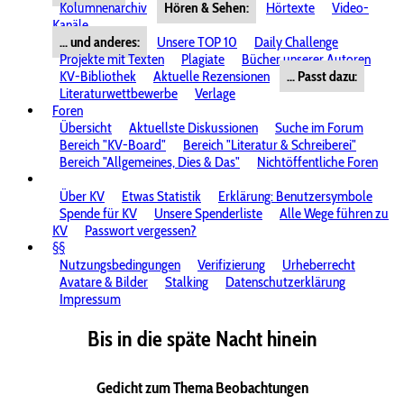
Kolumnenarchiv
Hören & Sehen:
Hörtexte
Video-
Kanäle
... und anderes:
Unsere TOP 10
Daily Challenge
Projekte mit Texten
Plagiate
Bücher unserer Autoren
KV-Bibliothek
Aktuelle Rezensionen
... Passt dazu:
Literaturwettbewerbe
Verlage
Foren
Übersicht
Aktuellste Diskussionen
Suche im Forum
Bereich "KV-Board"
Bereich "Literatur & Schreiberei"
Bereich "Allgemeines, Dies & Das"
Nichtöffentliche Foren
Über KV
Etwas Statistik
Erklärung: Benutzersymbole
Spende für KV
Unsere Spenderliste
Alle Wege führen zu
KV
Passwort vergessen?
§§
Nutzungsbedingungen
Verifizierung
Urheberrecht
Avatare & Bilder
Stalking
Datenschutzerklärung
Impressum
Bis in die späte Nacht hinein
Gedicht zum Thema Beobachtungen