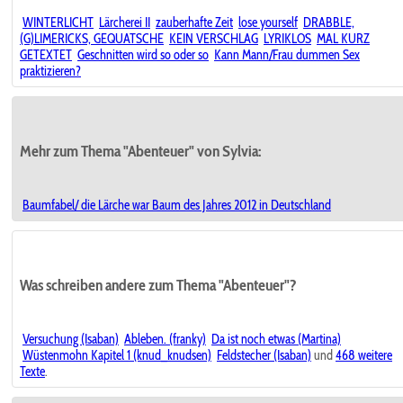
WINTERLICHT
Lärcherei II
zauberhafte Zeit
lose yourself
DRABBLE,
(G)LIMERICKS, GEQUATSCHE
KEIN VERSCHLAG
LYRIKLOS
MAL KURZ
GETEXTET
Geschnitten wird so oder so
Kann Mann/Frau dummen Sex
praktizieren?
Mehr zum Thema "Abenteuer" von Sylvia:
Baumfabel/ die Lärche war Baum des Jahres 2012 in Deutschland
Was schreiben andere zum Thema "Abenteuer"?
Versuchung (Isaban)
Ableben. (franky)
Da ist noch etwas (Martina)
Wüstenmohn Kapitel 1 (knud_knudsen)
Feldstecher (Isaban)
und
468 weitere
Texte
.