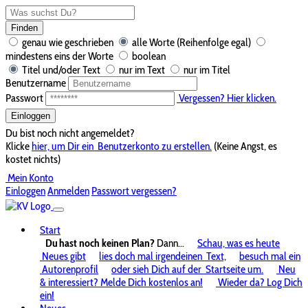
Finden
genau wie geschrieben
alle Worte (Reihenfolge egal)
mindestens eins der Worte
boolean
Titel und/oder Text
nur im Text
nur im Titel
Benutzername
Passwort
Vergessen? Hier klicken.
Einloggen
Du bist noch nicht angemeldet?
Klicke
hier, um Dir ein
Benutzerkonto zu erstellen.
(Keine Angst, es
kostet nichts)
Mein Konto
Einloggen
Anmelden
Passwort vergessen?
Start
Du hast noch keinen Plan?
Dann...
Schau, was es heute
Neues gibt
lies doch mal irgendeinen
Text,
besuch mal ein
Autorenprofil
oder sieh Dich auf der
Startseite um.
Neu
& interessiert? Melde Dich kostenlos an!
Wieder da? Log Dich
ein!