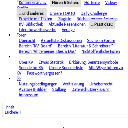
Kolumnenarchiv
Hören & Sehen:
Hörtexte
Video-
Kanäle
... und anderes:
Unsere TOP 10
Daily Challenge
Projekte mit Texten
Plagiate
Bücher unserer Autoren
KV-Bibliothek
Aktuelle Rezensionen
... Passt dazu:
Literaturwettbewerbe
Verlage
Foren
Übersicht
Aktuellste Diskussionen
Suche im Forum
Bereich "KV-Board"
Bereich "Literatur & Schreiberei"
Bereich "Allgemeines, Dies & Das"
Nichtöffentliche Foren
Über KV
Etwas Statistik
Erklärung: Benutzersymbole
Spende für KV
Unsere Spenderliste
Alle Wege führen zu
KV
Passwort vergessen?
§§
Nutzungsbedingungen
Verifizierung
Urheberrecht
Avatare & Bilder
Stalking
Datenschutzerklärung
Impressum
Inhalt
Lärcherei II