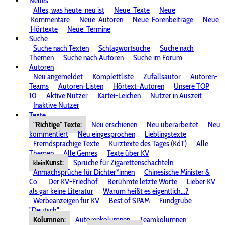
Neues
Alles, was heute
neu ist
Neue
Texte
Neue
Kommentare
Neue
Autoren
Neue
Forenbeiträge
Neue
Hörtexte
Neue
Termine
Suche
Suche nach Texten
Schlagwortsuche
Suche nach
Themen
Suche nach Autoren
Suche im Forum
Autoren
Neu angemeldet
Komplettliste
Zufallsautor
Autoren-
Teams
Autoren-Listen
Hörtext-Autoren
Unsere TOP
10
Aktive Nutzer
Kartei-Leichen
Nutzer in Auszeit
Inaktive Nutzer
Texte
"Richtige" Texte:
Neu erschienen
Neu überarbeitet
Neu
kommentiert
Neu eingesprochen
Lieblingstexte
Fremdsprachige Texte
Kurztexte des Tages (KdT)
Alle
Themen
Alle Genres
Texte über KV
Kunst:
Sprüche für Zigarettenschachteln
klein
Anmachsprüche für Dichter*innen
Chinesische Minister &
Co.
Der KV-Friedhof
Berühmte letzte Worte
Lieber KV
als gar keine Literatur
Warum heißt es eigentlich...?
Werbeanzeigen für KV
Best of SPAM
Fundgrube
"Deutsch"
Kolumnen:
Autorenkolumnen
Teamkolumnen