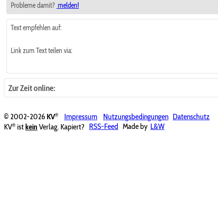
Probleme damit?
melden!
Text empfehlen auf:
Link zum Text teilen via:
Zur Zeit online:
®
© 2002-2026
KV
Impressum
Nutzungsbedingungen
Datenschutz
®
KV
ist
kein
Verlag. Kapiert?
RSS-Feed
Made by
L&W