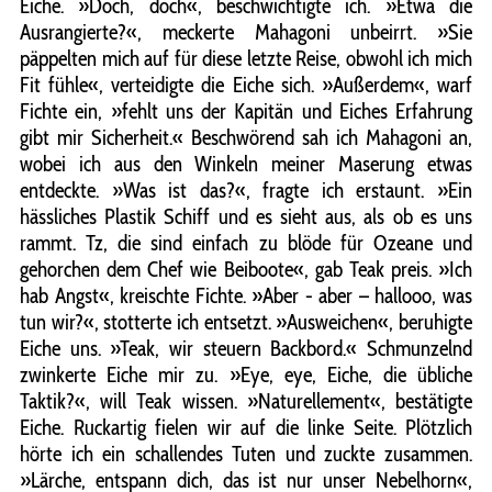
Eiche. »Doch, doch«, beschwichtigte ich. »Etwa die
Ausrangierte?«, meckerte Mahagoni unbeirrt. »Sie
päppelten mich auf für diese letzte Reise, obwohl ich mich
Fit fühle«, verteidigte die Eiche sich. »Außerdem«, warf
Fichte ein, »fehlt uns der Kapitän und Eiches Erfahrung
gibt mir Sicherheit.« Beschwörend sah ich Mahagoni an,
wobei ich aus den Winkeln meiner Maserung etwas
entdeckte. »Was ist das?«, fragte ich erstaunt. »Ein
hässliches Plastik Schiff und es sieht aus, als ob es uns
rammt. Tz, die sind einfach zu blöde für Ozeane und
gehorchen dem Chef wie Beiboote«, gab Teak preis. »Ich
hab Angst«, kreischte Fichte. »Aber - aber – hallooo, was
tun wir?«, stotterte ich entsetzt. »Ausweichen«, beruhigte
Eiche uns. »Teak, wir steuern Backbord.« Schmunzelnd
zwinkerte Eiche mir zu. »Eye, eye, Eiche, die übliche
Taktik?«, will Teak wissen. »Naturellement«, bestätigte
Eiche. Ruckartig fielen wir auf die linke Seite. Plötzlich
hörte ich ein schallendes Tuten und zuckte zusammen.
»Lärche, entspann dich, das ist nur unser Nebelhorn«,