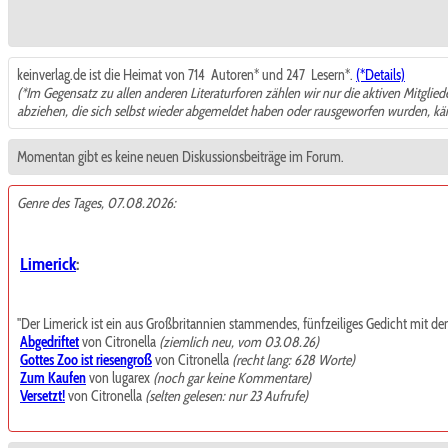
keinverlag.de ist die Heimat von 714
Autoren* und 247
Lesern*.
(*Details)
(*Im Gegensatz zu allen anderen Literaturforen zählen wir nur die aktiven Mitglie
abziehen, die sich selbst wieder abgemeldet haben oder rausgeworfen wurden, k
Momentan gibt es keine neuen Diskussionsbeiträge im Forum.
Genre des Tages, 07.08.2026:
Limerick
:
"Der Limerick ist ein aus Großbritannien stammendes, fünfzeiliges Gedicht mit de
Abgedriftet
von Citronella
(ziemlich neu, vom 03.08.26)
Gottes Zoo ist riesengroß
von Citronella
(recht lang: 628 Worte)
Zum Kaufen
von lugarex
(noch gar keine Kommentare)
Versetzt!
von Citronella
(selten gelesen: nur 23 Aufrufe)