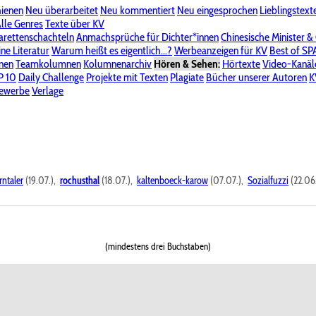
hienen
Neu überarbeitet
Neu kommentiert
Neu eingesprochen
Lieblingstext
-Board"
lle Genres
Bereich "Literatur & Schreiberei"
Texte über KV
Bereich "Allgemeines, Dies & Das"
arettenschachteln
Anmachsprüche für Dichter*innen
Chinesische Minister &
ine Literatur
 KV
Unsere Spenderliste
Warum heißt es eigentlich...?
Alle Wege führen zu KV
Werbeanzeigen für KV
Passwort vergessen?
Best of S
nen
Teamkolumnen
Kolumnenarchiv
Hören & Sehen:
Hörtexte
Video-Kanäl
er
P 10
Stalking
Daily Challenge
Datenschutzerklärung
Projekte mit Texten
Impressum
Plagiate
Bücher unserer Autoren
K
bewerbe
Verlage
rntaler
(19.07.),
rochusthal
(18.07.),
kaltenboeck-karow
(07.07.),
Sozialfuzzi
(22.06
(mindestens drei Buchstaben)