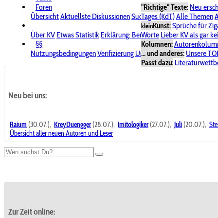
Foren
"Richtige" Texte:
Neu ersc
Übersicht
Aktuellste Diskussionen
Suche im Forum
Tages (KdT)
Alle Themen
Bereich "KV
A
Kunst:
Sprüche für Zig
klein
Über KV
Etwas Statistik
Erklärung: Benutzersymbole
Worte
Lieber KV als gar ke
Spende für
§§
Kolumnen:
Autorenkolum
Nutzungsbedingungen
Verifizierung
Urheberrecht
... und anderes:
Avatare & Bild
Unsere TO
Passt dazu:
Literaturwett
Neu bei uns:
Raium
(30.07.),
KreyDuengger
(28.07.),
Imitologiker
(27.07.),
Juli
(20.07.),
Ste
Übersicht aller neuen Autoren und Leser
Zur Zeit online: