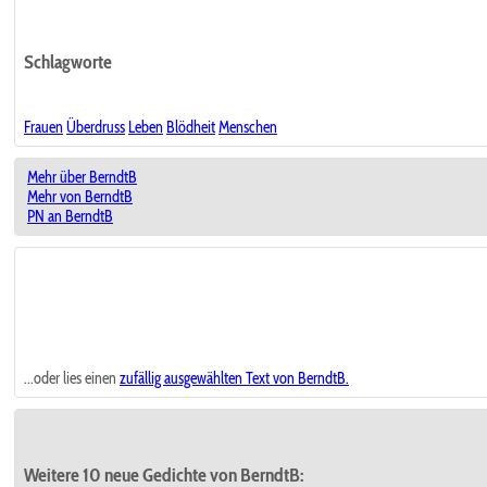
Schlagworte
Frauen
Überdruss
Leben
Blödheit
Menschen
Mehr über BerndtB
Mehr von BerndtB
PN an BerndtB
...oder lies einen
zufällig ausgewählten
Text von BerndtB.
Weitere 10 neue Gedichte von BerndtB: