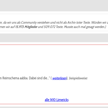
der, da wir uns als Community verstehen und nicht als Archiv toter Texte. Würden wir 
ämen wir auf
15.973 Mitglieder
und 509.072 Texte. Musste auch mal gesagt werden.)
m Reimschema aabba. Dabei sind die..." (
weiterlesen
),
beispielsweise:
alle 1410 Limericks