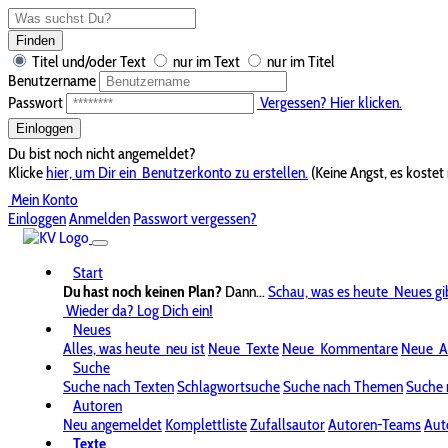
Finden
Titel und/oder Text
nur im Text
nur im Titel
Benutzername
Passwort
Vergessen? Hier klicken.
Einloggen
Du bist noch nicht angemeldet?
Klicke
hier, um Dir ein
Benutzerkonto zu erstellen.
(Keine Angst, es kostet 
Mein Konto
Einloggen
Anmelden
Passwort vergessen?
Start
Du hast noch keinen Plan?
Dann...
Schau, was es heute
Neues gi
Wieder da? Log Dich ein!
Neues
Alles, was heute
neu ist
Neue
Texte
Neue
Kommentare
Neue
A
Suche
Suche nach Texten
Schlagwortsuche
Suche nach Themen
Suche 
Autoren
Neu angemeldet
Komplettliste
Zufallsautor
Autoren-Teams
Aut
Texte