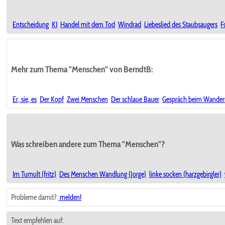
Entscheidung
KI
Handel mit dem Tod
Windrad
Liebeslied des Staubsaugers
F
Mehr zum Thema "Menschen" von BerndtB:
Er, sie, es
Der Kopf
Zwei Menschen
Der schlaue Bauer
Gespräch beim Wandern 
Was schreiben andere zum Thema "Menschen"?
Im Tumult (fritz)
Des Menschen Wandlung (Jorge)
linke socken (harzgebirgler)
Probleme damit?
melden!
Text empfehlen auf: