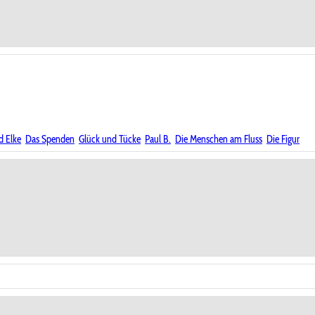
d Elke
Das Spenden
Glück und Tücke
Paul B.
Die Menschen am Fluss
Die Figur