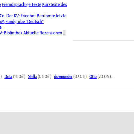
e
Fremdsprachige Texte
Kurztexte des
Nichtöffentliche Foren
 Co.
Der KV-Friedhof
Berühmte letzte
PAM
Fundgrube "Deutsch"
e
V-Bibliothek
Aktuelle Rezensionen
...
.),
Drita
(16.06.),
Stella
(06.06.),
downunder
(02.06.),
Otto
(20.05.)...