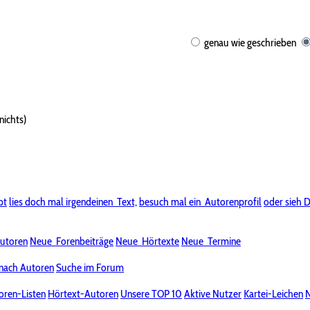
genau wie geschrieben
nichts)
bt
lies doch mal irgendeinen
Text,
besuch mal ein
Autorenprofil
oder sieh D
utoren
Neue
Forenbeiträge
Neue
Hörtexte
Neue
Termine
nach Autoren
Suche im Forum
oren-Listen
Hörtext-Autoren
Unsere TOP 10
Aktive Nutzer
Kartei-Leichen
N