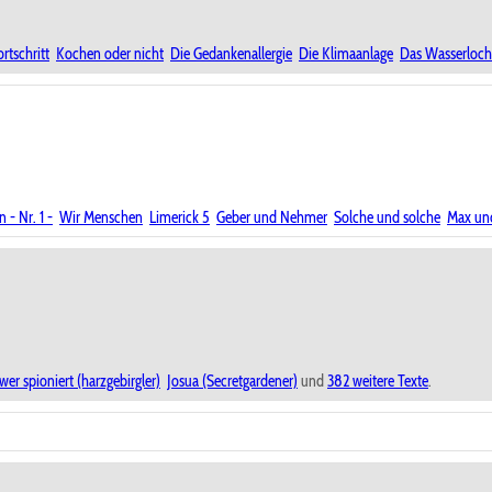
ortschritt
Kochen oder nicht
Die Gedankenallergie
Die Klimaanlage
Das Wasserloch
- Nr. 1 -
Wir Menschen
Limerick 5
Geber und Nehmer
Solche und solche
Max un
wer spioniert (harzgebirgler)
Josua (Secretgardener)
und
382 weitere Texte
.