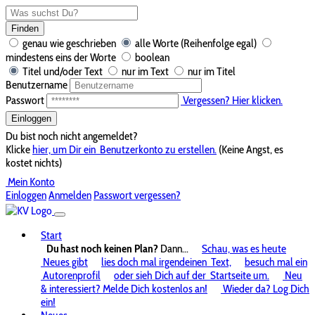
Finden
genau wie geschrieben
alle Worte (Reihenfolge egal)
mindestens eins der Worte
boolean
Titel und/oder Text
nur im Text
nur im Titel
Benutzername
Passwort
Vergessen? Hier klicken.
Einloggen
Du bist noch nicht angemeldet?
Klicke
hier, um Dir ein
Benutzerkonto zu erstellen.
(Keine Angst, es
kostet nichts)
Mein Konto
Einloggen
Anmelden
Passwort vergessen?
Start
Du hast noch keinen Plan?
Dann...
Schau, was es heute
Neues gibt
lies doch mal irgendeinen
Text,
besuch mal ein
Autorenprofil
oder sieh Dich auf der
Startseite um.
Neu
& interessiert? Melde Dich kostenlos an!
Wieder da? Log Dich
ein!