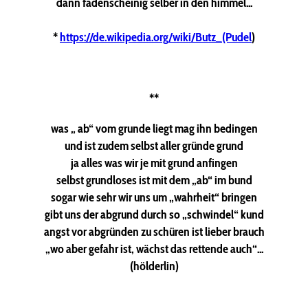
dann fadenscheinig selber in den himmel...
*
https://de.wikipedia.org/wiki/Butz_(Pudel
)
**
was „ ab“ vom grunde liegt mag ihn bedingen
und ist zudem selbst aller gründe grund
ja alles was wir je mit grund anfingen
selbst grundloses ist mit dem „ab“ im bund
sogar wie sehr wir uns um „wahrheit“ bringen
gibt uns der abgrund durch so „schwindel“ kund
angst vor abgründen zu schüren ist lieber brauch
„wo aber gefahr ist, wächst das rettende auch“...
(hölderlin)