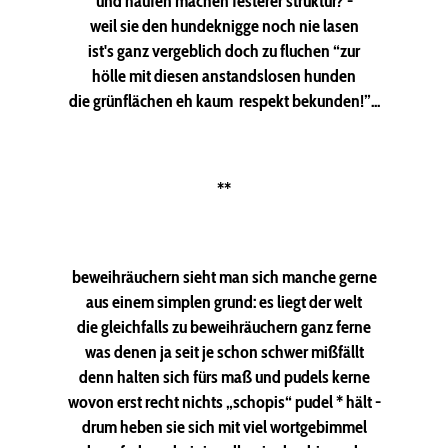
und haufen machen festerer struktur? -
weil sie den hundeknigge noch nie lasen
ist's ganz vergeblich doch zu fluchen “zur
hölle mit diesen anstandslosen hunden
die grünflächen eh kaum respekt bekunden!”...
**
beweihräuchern sieht man sich manche gerne
aus einem simplen grund: es liegt der welt
die gleichfalls zu beweihräuchern ganz ferne
was denen ja seit je schon schwer mißfällt
denn halten sich fürs maß und pudels kerne
wovon erst recht nichts „schopis“ pudel * hält -
drum heben sie sich mit viel wortgebimmel