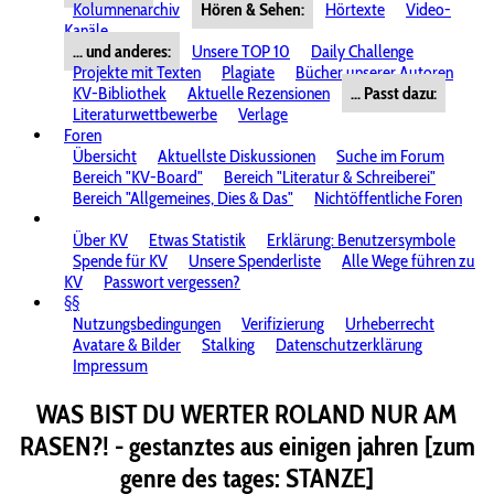
Kolumnenarchiv
Hören & Sehen:
Hörtexte
Video-
Kanäle
... und anderes:
Unsere TOP 10
Daily Challenge
Projekte mit Texten
Plagiate
Bücher unserer Autoren
KV-Bibliothek
Aktuelle Rezensionen
... Passt dazu:
Literaturwettbewerbe
Verlage
Foren
Übersicht
Aktuellste Diskussionen
Suche im Forum
Bereich "KV-Board"
Bereich "Literatur & Schreiberei"
Bereich "Allgemeines, Dies & Das"
Nichtöffentliche Foren
Über KV
Etwas Statistik
Erklärung: Benutzersymbole
Spende für KV
Unsere Spenderliste
Alle Wege führen zu
KV
Passwort vergessen?
§§
Nutzungsbedingungen
Verifizierung
Urheberrecht
Avatare & Bilder
Stalking
Datenschutzerklärung
Impressum
WAS BIST DU WERTER ROLAND NUR AM
RASEN?! - gestanztes aus einigen jahren [zum
genre des tages: STANZE]