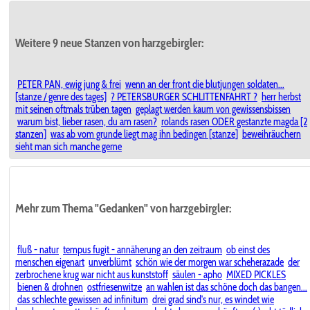
Weitere 9 neue Stanzen von harzgebirgler:
PETER PAN, ewig jung & frei
wenn an der front die blutjungen soldaten...
[stanze / genre des tages]
? PETERSBURGER SCHLITTENFAHRT ?
herr herbst
mit seinen oftmals trüben tagen
geplagt werden kaum von gewissensbissen
warum bist, lieber rasen, du am rasen?
rolands rasen ODER gestanzte magda [2
stanzen]
was ab vom grunde liegt mag ihn bedingen [stanze]
beweihräuchern
sieht man sich manche gerne
Mehr zum Thema "Gedanken" von harzgebirgler:
fluß - natur
tempus fugit - annäherung an den zeitraum
ob einst des
menschen eigenart
unverblümt
schön wie der morgen war scheherazade
der
zerbrochene krug war nicht aus kunststoff
säulen - apho
MIXED PICKLES
bienen & drohnen
ostfriesenwitze
an wahlen ist das schöne doch das bangen...
das schlechte gewissen ad infinitum
drei grad sind's nur, es windet wie