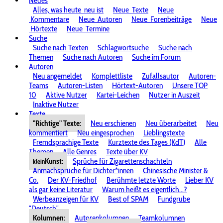
Neues
Alles, was heute
neu ist
Neue
Texte
Neue
Kommentare
Neue
Autoren
Neue
Forenbeiträge
Neue
Hörtexte
Neue
Termine
Suche
Suche nach Texten
Schlagwortsuche
Suche nach
Themen
Suche nach Autoren
Suche im Forum
Autoren
Neu angemeldet
Komplettliste
Zufallsautor
Autoren-
Teams
Autoren-Listen
Hörtext-Autoren
Unsere TOP
10
Aktive Nutzer
Kartei-Leichen
Nutzer in Auszeit
Inaktive Nutzer
Texte
"Richtige" Texte:
Neu erschienen
Neu überarbeitet
Neu
kommentiert
Neu eingesprochen
Lieblingstexte
Fremdsprachige Texte
Kurztexte des Tages (KdT)
Alle
Themen
Alle Genres
Texte über KV
Kunst:
Sprüche für Zigarettenschachteln
klein
Anmachsprüche für Dichter*innen
Chinesische Minister &
Co.
Der KV-Friedhof
Berühmte letzte Worte
Lieber KV
als gar keine Literatur
Warum heißt es eigentlich...?
Werbeanzeigen für KV
Best of SPAM
Fundgrube
"Deutsch"
Kolumnen:
Autorenkolumnen
Teamkolumnen