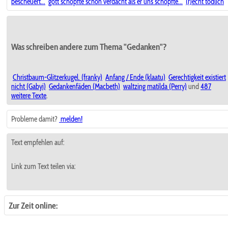
bescheuert...
gott schöpfte schon verdacht als er uns schöpfte...
(r)echt tödlich
Was schreiben andere zum Thema "Gedanken"?
Christbaum-Glitzerkugel. (franky)
Anfang / Ende (klaatu)
Gerechtigkeit existiert
nicht (Gabyi)
Gedankenfäden (Macbeth)
waltzing matilda (Perry)
und
487
weitere Texte
.
Probleme damit?
melden!
Text empfehlen auf:
Link zum Text teilen via:
Zur Zeit online: