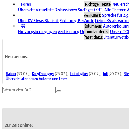
Foren
"Richtige" Texte:
Neu ersc
Übersicht
Aktuellste Diskussionen
Suche im Forum
Tages (KdT)
Alle Themen
Bereich "KV
A
Kunst:
Sprüche für Zig
klein
Über KV
Etwas Statistik
Erklärung: Benutzersymbole
Worte
Lieber KV als gar ke
Spende für
§§
Kolumnen:
Autorenkolum
Nutzungsbedingungen
Verifizierung
Urheberrecht
... und anderes:
Avatare & Bild
Unsere TO
Passt dazu:
Literaturwett
Neu bei uns:
Raium
(30.07.),
KreyDuengger
(28.07.),
Imitologiker
(27.07.),
Juli
(20.07.),
Ste
Übersicht aller neuen Autoren und Leser
Zur Zeit online: