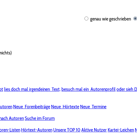
genau wie geschrieben
nichts)
bt
lies doch mal irgendeinen
Text,
besuch mal ein
Autorenprofil
oder sieh D
utoren
Neue
Forenbeiträge
Neue
Hörtexte
Neue
Termine
nach Autoren
Suche im Forum
oren-Listen
Hörtext-Autoren
Unsere TOP 10
Aktive Nutzer
Kartei-Leichen
N