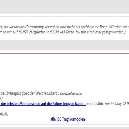
der, da wir uns als Community verstehen und nicht als Archiv toter Texte. Würden wir 
ämen wir auf
15.973 Mitglieder
und 509.143 Texte. Musste auch mal gesagt werden.)
r Zwiespältigkeit der Welt resultiert.",
beispielsweise:
6)
 die liebsten Mitmenschen auf die Palme bringen kann ...
von tastifix
(recht lang: 261
frufe)
alle 136 Tragikomödien