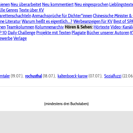
hienen
Neu überarbeitet
Neu kommentiert
Neu eingesprochen
Lieblingstext
-Board"
lle Genres
Bereich "Literatur & Schreiberei"
Texte über KV
Bereich "Allgemeines, Dies & Das"
arettenschachteln
Anmachsprüche für Dichter*innen
Chinesische Minister &
ine Literatur
 KV
Unsere Spenderliste
Warum heißt es eigentlich...?
Alle Wege führen zu KV
Werbeanzeigen für KV
Passwort vergessen?
Best of S
nen
Teamkolumnen
Kolumnenarchiv
Hören & Sehen:
Hörtexte
Video-Kanäl
er
P 10
Stalking
Daily Challenge
Datenschutzerklärung
Projekte mit Texten
Impressum
Plagiate
Bücher unserer Autoren
K
bewerbe
Verlage
rntaler
(19.07.),
rochusthal
(18.07.),
kaltenboeck-karow
(07.07.),
Sozialfuzzi
(22.06
(mindestens drei Buchstaben)