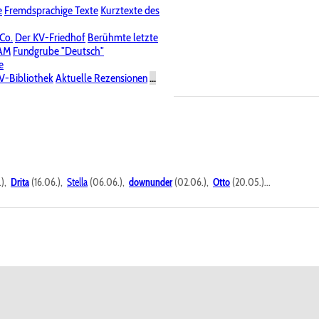
e
Fremdsprachige Texte
Kurztexte des
Nichtöffentliche Foren
 Co.
Der KV-Friedhof
Berühmte letzte
PAM
Fundgrube "Deutsch"
e
V-Bibliothek
Aktuelle Rezensionen
...
.),
Drita
(16.06.),
Stella
(06.06.),
downunder
(02.06.),
Otto
(20.05.)...