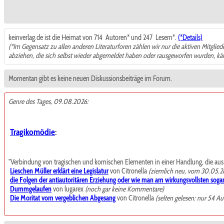
keinverlag.de ist die Heimat von 714
Autoren* und 247
Lesern*.
(*Details)
(*Im Gegensatz zu allen anderen Literaturforen zählen wir nur die aktiven Mitglie
abziehen, die sich selbst wieder abgemeldet haben oder rausgeworfen wurden, k
Momentan gibt es keine neuen Diskussionsbeiträge im Forum.
Genre des Tages, 09.08.2026:
Tragikomödie
:
"Verbindung von tragischen und komischen Elementen in einer Handlung, die aus de
Lieschen Müller erklärt eine Legislatur
von Citronella
(ziemlich neu, vom 30.05.2
die Folgen der antiautoritären Erziehung oder wie man am wirkungsvollsten sogar
Dummgelaufen
von lugarex
(noch gar keine Kommentare)
Die Moritat vom vergeblichen Abgesang
von Citronella
(selten gelesen: nur 54 Au