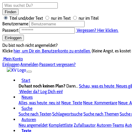
Finden
Titel und/oder Text
nur im Text
nur im Titel
Benutzername
Passwort
Vergessen? Hier klicken.
Einloggen
Du bist noch nicht angemeldet?
Klicke
hier, um Dir ein
Benutzerkonto zu erstellen.
(Keine Angst, es kostet 
Mein Konto
Einloggen
Anmelden
Passwort vergessen?
Start
Du hast noch keinen Plan?
Dann...
Schau, was es heute
Neues gi
Wieder da? Log Dich ein!
Neues
Alles, was heute
neu ist
Neue
Texte
Neue
Kommentare
Neue
A
Suche
Suche nach Texten
Schlagwortsuche
Suche nach Themen
Suche 
Autoren
Neu angemeldet
Komplettliste
Zufallsautor
Autoren-Teams
Aut
Texte