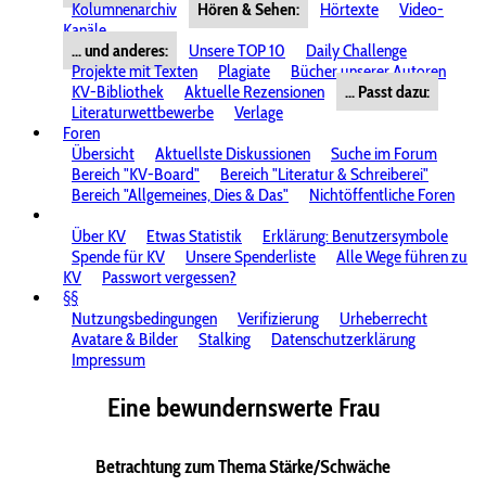
Kolumnenarchiv
Hören & Sehen:
Hörtexte
Video-
Kanäle
... und anderes:
Unsere TOP 10
Daily Challenge
Projekte mit Texten
Plagiate
Bücher unserer Autoren
KV-Bibliothek
Aktuelle Rezensionen
... Passt dazu:
Literaturwettbewerbe
Verlage
Foren
Übersicht
Aktuellste Diskussionen
Suche im Forum
Bereich "KV-Board"
Bereich "Literatur & Schreiberei"
Bereich "Allgemeines, Dies & Das"
Nichtöffentliche Foren
Über KV
Etwas Statistik
Erklärung: Benutzersymbole
Spende für KV
Unsere Spenderliste
Alle Wege führen zu
KV
Passwort vergessen?
§§
Nutzungsbedingungen
Verifizierung
Urheberrecht
Avatare & Bilder
Stalking
Datenschutzerklärung
Impressum
Eine bewundernswerte Frau
Betrachtung zum Thema Stärke/Schwäche