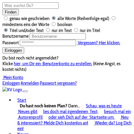
Finden
genau wie geschrieben
alle Worte (Reihenfolge egal)
mindestens eins der Worte
boolean
Titel und/oder Text
nur im Text
nur im Titel
Benutzername
Passwort
Vergessen? Hier klicken.
Einloggen
Du bist noch nicht angemeldet?
Klicke
hier, um Dir ein
Benutzerkonto zu erstellen.
(Keine Angst, es
kostet nichts)
Mein Konto
Einloggen
Anmelden
Passwort vergessen?
Start
Du hast noch keinen Plan?
Dann...
Schau, was es heute
Neues gibt
lies doch mal irgendeinen
Text,
besuch mal ein
Autorenprofil
oder sieh Dich auf der
Startseite um.
Neu
& interessiert? Melde Dich kostenlos an!
Wieder da? Log Dich
ein!