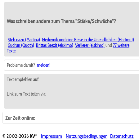
Was schreiben andere zum Thema "Stärke/Schwäche"?
Steh dazu (Martina)
Medovnik und eine Reise in die Unendlichkeit (Hartmut)
Gudrun (Quoth)
Brittas Brexit (eiskimo)
Verlierer (eiskimo)
und
77 weitere
Texte
.
Probleme damit?
melden!
Text empfehlen auf:
Link zum Text teilen via:
Zur Zeit online:
®
© 2002-2026
KV
Impressum
Nutzungsbedingungen
Datenschutz