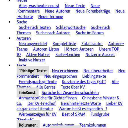
Neues
Alles, was heute
neu ist
Neue
Texte
Neue
Kommentare
Neue
Autoren
Neue
Forenbeiträge
Neue
Hörtexte
Neue
Termine
Suche
Suche nach Texten
Schlagwortsuche
Suche nach
Themen
Suche nach Autoren
Suche im Forum
Autoren
Neu angemeldet
Komplettliste
Zufallsautor
Autoren-
Teams
Autoren-Listen
Hörtext-Autoren
Unsere TOP
10
Aktive Nutzer
Kartei-Leichen
Nutzer in Auszeit
Inaktive Nutzer
Texte
"Richtige" Texte:
Neu erschienen
Neu überarbeitet
Neu
kommentiert
Neu eingesprochen
Lieblingstexte
Fremdsprachige Texte
Kurztexte des Tages (KdT)
Alle
Themen
Alle Genres
Texte über KV
Kunst:
Sprüche für Zigarettenschachteln
klein
Anmachsprüche für Dichter*innen
Chinesische Minister &
Co.
Der KV-Friedhof
Berühmte letzte Worte
Lieber KV
als gar keine Literatur
Warum heißt es eigentlich...?
Werbeanzeigen für KV
Best of SPAM
Fundgrube
"Deutsch"
Kolumnen:
Autorenkolumnen
Teamkolumnen