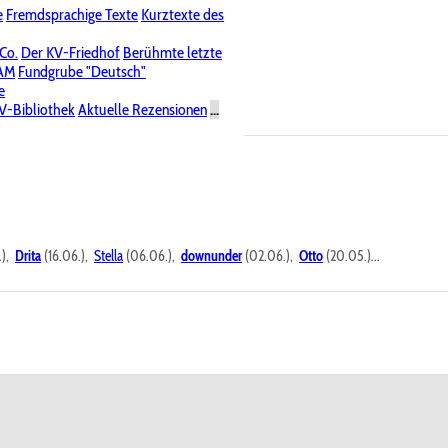
e
Fremdsprachige Texte
Kurztexte des
Nichtöffentliche Foren
 Co.
Der KV-Friedhof
Berühmte letzte
PAM
Fundgrube "Deutsch"
e
V-Bibliothek
Aktuelle Rezensionen
...
.),
Drita
(16.06.),
Stella
(06.06.),
downunder
(02.06.),
Otto
(20.05.)...