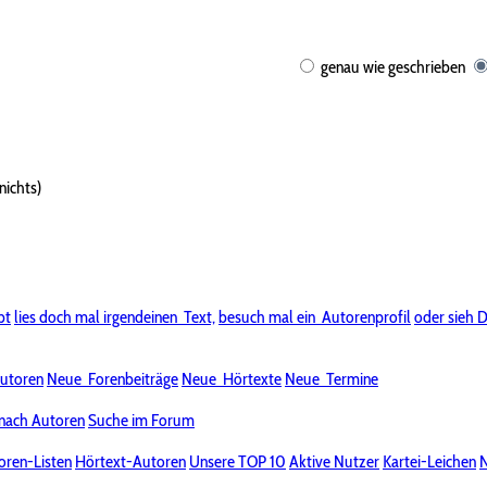
genau wie geschrieben
nichts)
bt
lies doch mal irgendeinen
Text,
besuch mal ein
Autorenprofil
oder sieh D
utoren
Neue
Forenbeiträge
Neue
Hörtexte
Neue
Termine
nach Autoren
Suche im Forum
oren-Listen
Hörtext-Autoren
Unsere TOP 10
Aktive Nutzer
Kartei-Leichen
N