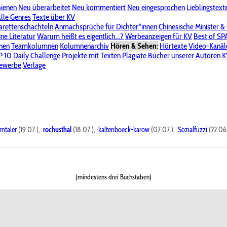
hienen
Neu überarbeitet
Neu kommentiert
Neu eingesprochen
Lieblingstext
-Board"
lle Genres
Bereich "Literatur & Schreiberei"
Texte über KV
Bereich "Allgemeines, Dies & Das"
arettenschachteln
Anmachsprüche für Dichter*innen
Chinesische Minister &
ine Literatur
 KV
Unsere Spenderliste
Warum heißt es eigentlich...?
Alle Wege führen zu KV
Werbeanzeigen für KV
Passwort vergessen?
Best of S
nen
Teamkolumnen
Kolumnenarchiv
Hören & Sehen:
Hörtexte
Video-Kanäl
er
P 10
Stalking
Daily Challenge
Datenschutzerklärung
Projekte mit Texten
Impressum
Plagiate
Bücher unserer Autoren
K
bewerbe
Verlage
rntaler
(19.07.),
rochusthal
(18.07.),
kaltenboeck-karow
(07.07.),
Sozialfuzzi
(22.06
(mindestens drei Buchstaben)