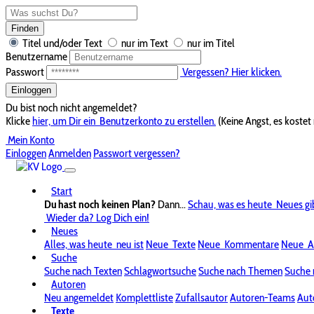
Finden
Titel und/oder Text
nur im Text
nur im Titel
Benutzername
Passwort
Vergessen? Hier klicken.
Einloggen
Du bist noch nicht angemeldet?
Klicke
hier, um Dir ein
Benutzerkonto zu erstellen.
(Keine Angst, es kostet 
Mein Konto
Einloggen
Anmelden
Passwort vergessen?
Start
Du hast noch keinen Plan?
Dann...
Schau, was es heute
Neues gi
Wieder da? Log Dich ein!
Neues
Alles, was heute
neu ist
Neue
Texte
Neue
Kommentare
Neue
A
Suche
Suche nach Texten
Schlagwortsuche
Suche nach Themen
Suche 
Autoren
Neu angemeldet
Komplettliste
Zufallsautor
Autoren-Teams
Aut
Texte