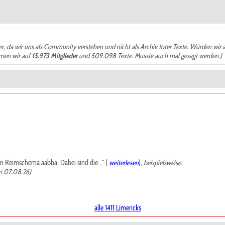
der, da wir uns als Community verstehen und nicht als Archiv toter Texte. Würden wir 
ämen wir auf
15.973 Mitglieder
und 509.098 Texte. Musste auch mal gesagt werden.)
m Reimschema aabba. Dabei sind die..." (
weiterlesen
),
beispielsweise:
m 07.08.26)
alle 1411 Limericks