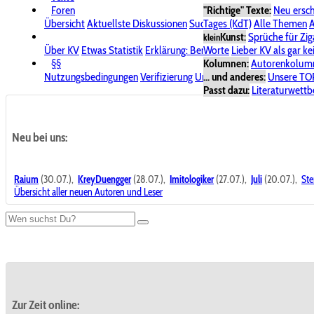
Foren
"Richtige" Texte:
Neu ersc
Übersicht
Aktuellste Diskussionen
Suche im Forum
Tages (KdT)
Alle Themen
Bereich "KV
A
Kunst:
Sprüche für Zig
klein
Über KV
Etwas Statistik
Erklärung: Benutzersymbole
Worte
Lieber KV als gar ke
Spende für
§§
Kolumnen:
Autorenkolum
Nutzungsbedingungen
Verifizierung
Urheberrecht
... und anderes:
Avatare & Bild
Unsere TO
Passt dazu:
Literaturwett
Neu bei uns:
Raium
(30.07.),
KreyDuengger
(28.07.),
Imitologiker
(27.07.),
Juli
(20.07.),
Ste
Übersicht aller neuen Autoren und Leser
Zur Zeit online: