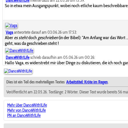
DanceWith1Life
meinte dazu am 22.05.26 um 15:59:
So in etwa mein Ausgangspunkt, wobei noch etliche kaum beschreibbare 
Vaga
antwortete darauf am 03.06.26 um 17:53:
Aber
es steht
doch
geschrieben
(in der Bibel): "Am Anfang war das Wort 
geht, was da geschrieben steht
!
DanceWith1Life
schrieb daraufhin am 05.06.26 um 00:26:
Hallo Vaga, es widerstrebt mir über Dinge zu diskutieren, die ich noch g
Dies ist ein Teil des mehrteiligen Textes
Arbeitstitel: Kröte im Regen
.
Veröffentlicht am 22.05.26. Textlänge: 2 Wörter. Dieser Text wurde bereits 56 ma
Mehr über DanceWith1Life
Mehr von DanceWith1Life
PN an DanceWith1Life