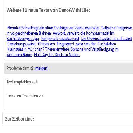
Weitere 10 neue Texte von DanceWith1Life:
Nebulae Schreibsignale ohne Tonträger auf dem Leserradar
Seltsame Ereignisse
in vorgeschriebenen Bahnen
Verwort, verwirrt, die Kompassnadel im
Buchstabengestrüpp
Temporarly disadvanced
Die Clownschaukel im Zirkuszelt
Beziehungs(weise)-Chinesisch
Eingesperrt zwischen den Buchstaben
Kleinstaat in München? Theresienwiese
Sprache und Verständigung im
wortlosen Raum
Holi Day Inn Doch Tri Nation
Probleme damit?
melden!
Text empfehlen auf:
Link zum Text teilen via:
Zur Zeit online: