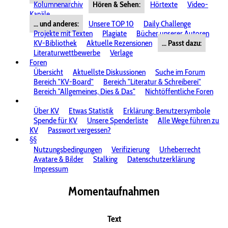
Kolumnenarchiv
Hören & Sehen:
Hörtexte
Video-
Kanäle
... und anderes:
Unsere TOP 10
Daily Challenge
Projekte mit Texten
Plagiate
Bücher unserer Autoren
KV-Bibliothek
Aktuelle Rezensionen
... Passt dazu:
Literaturwettbewerbe
Verlage
Foren
Übersicht
Aktuellste Diskussionen
Suche im Forum
Bereich "KV-Board"
Bereich "Literatur & Schreiberei"
Bereich "Allgemeines, Dies & Das"
Nichtöffentliche Foren
Über KV
Etwas Statistik
Erklärung: Benutzersymbole
Spende für KV
Unsere Spenderliste
Alle Wege führen zu
KV
Passwort vergessen?
§§
Nutzungsbedingungen
Verifizierung
Urheberrecht
Avatare & Bilder
Stalking
Datenschutzerklärung
Impressum
Momentaufnahmen
Text