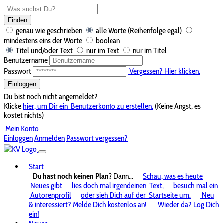
Finden
genau wie geschrieben
alle Worte (Reihenfolge egal)
mindestens eins der Worte
boolean
Titel und/oder Text
nur im Text
nur im Titel
Benutzername
Passwort
Vergessen? Hier klicken.
Einloggen
Du bist noch nicht angemeldet?
Klicke
hier, um Dir ein
Benutzerkonto zu erstellen.
(Keine Angst, es
kostet nichts)
Mein Konto
Einloggen
Anmelden
Passwort vergessen?
Start
Du hast noch keinen Plan?
Dann...
Schau, was es heute
Neues gibt
lies doch mal irgendeinen
Text,
besuch mal ein
Autorenprofil
oder sieh Dich auf der
Startseite um.
Neu
& interessiert? Melde Dich kostenlos an!
Wieder da? Log Dich
ein!