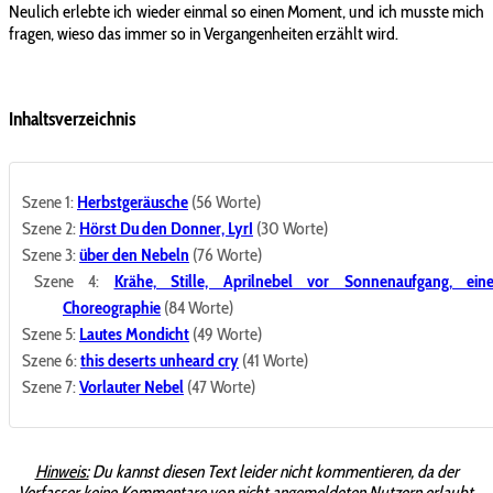
Neulich erlebte ich wieder einmal so einen Moment, und ich musste mich
fragen, wieso das immer so in Vergangenheiten erzählt wird.
Inhaltsverzeichnis
Szene 1:
Herbstgeräusche
(56 Worte)
Szene 2:
Hörst Du den Donner, LyrI
(30 Worte)
Szene 3:
über den Nebeln
(76 Worte)
Szene 4:
Krähe, Stille, Aprilnebel vor Sonnenaufgang, ein
Choreographie
(84 Worte)
Szene 5:
Lautes Mondicht
(49 Worte)
Szene 6:
this deserts unheard cry
(41 Worte)
Szene 7:
Vorlauter Nebel
(47 Worte)
Hinweis:
Du kannst diesen Text leider nicht kommentieren, da der
Verfasser keine Kommentare von nicht angemeldeten Nutzern erlaubt.