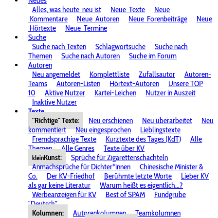
Neues
Alles, was heute
neu ist
Neue
Texte
Neue
Kommentare
Neue
Autoren
Neue
Forenbeiträge
Neue
Hörtexte
Neue
Termine
Suche
Suche nach Texten
Schlagwortsuche
Suche nach
Themen
Suche nach Autoren
Suche im Forum
Autoren
Neu angemeldet
Komplettliste
Zufallsautor
Autoren-
Teams
Autoren-Listen
Hörtext-Autoren
Unsere TOP
10
Aktive Nutzer
Kartei-Leichen
Nutzer in Auszeit
Inaktive Nutzer
Texte
"Richtige" Texte:
Neu erschienen
Neu überarbeitet
Neu
kommentiert
Neu eingesprochen
Lieblingstexte
Fremdsprachige Texte
Kurztexte des Tages (KdT)
Alle
Themen
Alle Genres
Texte über KV
Kunst:
Sprüche für Zigarettenschachteln
klein
Anmachsprüche für Dichter*innen
Chinesische Minister &
Co.
Der KV-Friedhof
Berühmte letzte Worte
Lieber KV
als gar keine Literatur
Warum heißt es eigentlich...?
Werbeanzeigen für KV
Best of SPAM
Fundgrube
"Deutsch"
Kolumnen:
Autorenkolumnen
Teamkolumnen