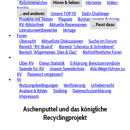
Kolumnenarchiv
Hören & Sehen:
Hörtexte
Video-
Kanäle
... und anderes:
Unsere TOP 10
Daily Challenge
Projekte mit Texten
Plagiate
Bücher unserer Autoren
KV-Bibliothek
Aktuelle Rezensionen
... Passt dazu:
Literaturwettbewerbe
Verlage
Foren
Übersicht
Aktuellste Diskussionen
Suche im Forum
Bereich "KV-Board"
Bereich "Literatur & Schreiberei"
Bereich "Allgemeines, Dies & Das"
Nichtöffentliche Foren
Über KV
Etwas Statistik
Erklärung: Benutzersymbole
Spende für KV
Unsere Spenderliste
Alle Wege führen zu
KV
Passwort vergessen?
§§
Nutzungsbedingungen
Verifizierung
Urheberrecht
Avatare & Bilder
Stalking
Datenschutzerklärung
Impressum
Aschenputtel und das königliche
Recyclingprojekt