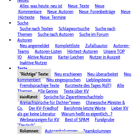
Neues
Alles, was heute
neu ist
Neue
Texte
Neue
Kommentare
Neue
Autoren
Neue
Forenbeiträge
Neue
Hörtexte
Neue
Termine
Suche
Suche nach Texten
Schlagwortsuche
Suche nach
Themen
Suche nach Autoren
Suche im Forum
Autoren
Neu angemeldet
Komplettliste
Zufallsautor
Autoren-
Teams
Autoren-Listen
Hörtext-Autoren
Unsere TOP
10
Aktive Nutzer
Kartei-Leichen
Nutzer in Auszeit
Inaktive Nutzer
Texte
"Richtige" Texte:
Neu erschienen
Neu überarbeitet
Neu
kommentiert
Neu eingesprochen
Lieblingstexte
Fremdsprachige Texte
Kurztexte des Tages (KdT)
Alle
Themen
Alle Genres
Texte über KV
Kunst:
Sprüche für Zigarettenschachteln
klein
Anmachsprüche für Dichter*innen
Chinesische Minister &
Co.
Der KV-Friedhof
Berühmte letzte Worte
Lieber KV
als gar keine Literatur
Warum heißt es eigentlich...?
Werbeanzeigen für KV
Best of SPAM
Fundgrube
"Deutsch"
Kolumnen:
Autorenkolumnen
Teamkolumnen