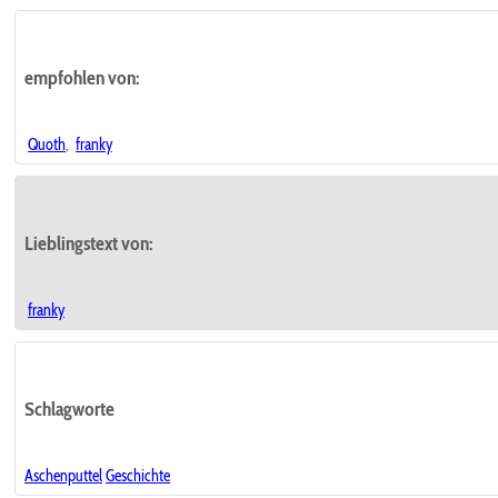
empfohlen
von:
Quoth
,
franky
Lieblingstext
von:
franky
Schlagworte
Aschenputtel
Geschichte