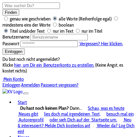
Finden
genau wie geschrieben
alle Worte (Reihenfolge egal)
mindestens eins der Worte
boolean
Titel und/oder Text
nur im Text
nur im Titel
Benutzername
Passwort
Vergessen? Hier klicken.
Einloggen
Du bist noch nicht angemeldet?
Klicke
hier, um Dir ein
Benutzerkonto zu erstellen.
(Keine Angst, es
kostet nichts)
Mein Konto
Einloggen
Anmelden
Passwort vergessen?
Start
Du hast noch keinen Plan?
Dann...
Schau, was es heute
Neues gibt
lies doch mal irgendeinen
Text,
besuch mal ein
Autorenprofil
oder sieh Dich auf der
Startseite um.
Neu
& interessiert? Melde Dich kostenlos an!
Wieder da? Log Dich
ein!