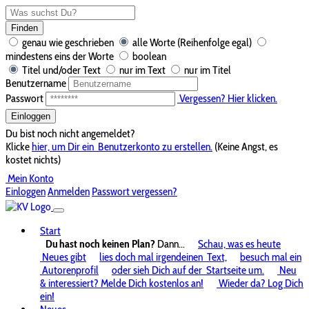
Finden
genau wie geschrieben
alle Worte (Reihenfolge egal)
mindestens eins der Worte
boolean
Titel und/oder Text
nur im Text
nur im Titel
Benutzername
Passwort
Vergessen? Hier klicken.
Einloggen
Du bist noch nicht angemeldet?
Klicke
hier, um Dir ein
Benutzerkonto zu erstellen.
(Keine Angst, es
kostet nichts)
Mein Konto
Einloggen
Anmelden
Passwort vergessen?
Start
Du hast noch keinen Plan?
Dann...
Schau, was es heute
Neues gibt
lies doch mal irgendeinen
Text,
besuch mal ein
Autorenprofil
oder sieh Dich auf der
Startseite um.
Neu
& interessiert? Melde Dich kostenlos an!
Wieder da? Log Dich
ein!