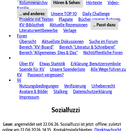
Kolumnenarchiv
Hören & Sehen:
Hörtexte
Video-
Kanäle
... und anderes:
Unsere TOP 10
Daily Challenge
Projekte mit Texten
Plagiate
Bücher unserer Autoren
KV-Bibliothek
Aktuelle Rezensionen
... Passt dazu:
Literaturwettbewerbe
Verlage
Foren
Übersicht
Aktuellste Diskussionen
Suche im Forum
Bereich "KV-Board"
Bereich "Literatur & Schreiberei"
Bereich "Allgemeines, Dies & Das"
Nichtöffentliche Foren
Über KV
Etwas Statistik
Erklärung: Benutzersymbole
Spende für KV
Unsere Spenderliste
Alle Wege führen zu
KV
Passwort vergessen?
§§
Nutzungsbedingungen
Verifizierung
Urheberrecht
Avatare & Bilder
Stalking
Datenschutzerklärung
Impressum
Sozialfuzzi
Leser
, angemeldet seit 22.06.26. Sozialfuzzi ist jetzt
offline; zuletzt
online am 22.06.2026, 14:35.
Kontaktmöglichkeiten:
Direktnachricht