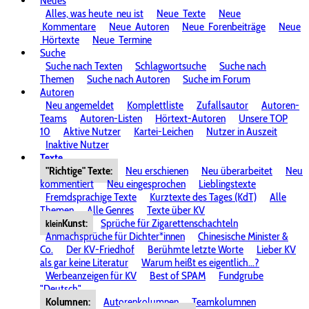
Neues
Alles, was heute
neu ist
Neue
Texte
Neue
Kommentare
Neue
Autoren
Neue
Forenbeiträge
Neue
Hörtexte
Neue
Termine
Suche
Suche nach Texten
Schlagwortsuche
Suche nach
Themen
Suche nach Autoren
Suche im Forum
Autoren
Neu angemeldet
Komplettliste
Zufallsautor
Autoren-
Teams
Autoren-Listen
Hörtext-Autoren
Unsere TOP
10
Aktive Nutzer
Kartei-Leichen
Nutzer in Auszeit
Inaktive Nutzer
Texte
"Richtige" Texte:
Neu erschienen
Neu überarbeitet
Neu
kommentiert
Neu eingesprochen
Lieblingstexte
Fremdsprachige Texte
Kurztexte des Tages (KdT)
Alle
Themen
Alle Genres
Texte über KV
Kunst:
Sprüche für Zigarettenschachteln
klein
Anmachsprüche für Dichter*innen
Chinesische Minister &
Co.
Der KV-Friedhof
Berühmte letzte Worte
Lieber KV
als gar keine Literatur
Warum heißt es eigentlich...?
Werbeanzeigen für KV
Best of SPAM
Fundgrube
"Deutsch"
Kolumnen:
Autorenkolumnen
Teamkolumnen