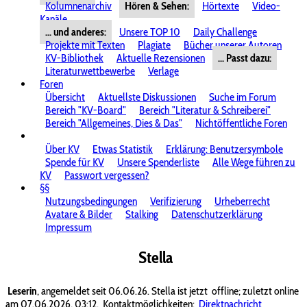
Kolumnenarchiv
Hören & Sehen:
Hörtexte
Video-
Kanäle
... und anderes:
Unsere TOP 10
Daily Challenge
Projekte mit Texten
Plagiate
Bücher unserer Autoren
KV-Bibliothek
Aktuelle Rezensionen
... Passt dazu:
Literaturwettbewerbe
Verlage
Foren
Übersicht
Aktuellste Diskussionen
Suche im Forum
Bereich "KV-Board"
Bereich "Literatur & Schreiberei"
Bereich "Allgemeines, Dies & Das"
Nichtöffentliche Foren
Über KV
Etwas Statistik
Erklärung: Benutzersymbole
Spende für KV
Unsere Spenderliste
Alle Wege führen zu
KV
Passwort vergessen?
§§
Nutzungsbedingungen
Verifizierung
Urheberrecht
Avatare & Bilder
Stalking
Datenschutzerklärung
Impressum
Stella
Leserin
, angemeldet seit 06.06.26. Stella ist jetzt
offline; zuletzt online
am 07.06.2026, 03:12.
Kontaktmöglichkeiten:
Direktnachricht