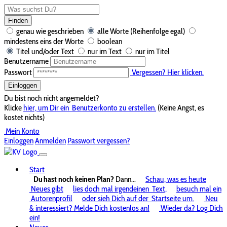
Finden
genau wie geschrieben
alle Worte (Reihenfolge egal)
mindestens eins der Worte
boolean
Titel und/oder Text
nur im Text
nur im Titel
Benutzername
Passwort
Vergessen? Hier klicken.
Einloggen
Du bist noch nicht angemeldet?
Klicke
hier, um Dir ein
Benutzerkonto zu erstellen.
(Keine Angst, es
kostet nichts)
Mein Konto
Einloggen
Anmelden
Passwort vergessen?
Start
Du hast noch keinen Plan?
Dann...
Schau, was es heute
Neues gibt
lies doch mal irgendeinen
Text,
besuch mal ein
Autorenprofil
oder sieh Dich auf der
Startseite um.
Neu
& interessiert? Melde Dich kostenlos an!
Wieder da? Log Dich
ein!