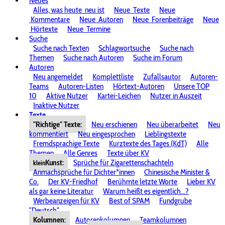
Neues
Alles, was heute
neu ist
Neue
Texte
Neue
Kommentare
Neue
Autoren
Neue
Forenbeiträge
Neue
Hörtexte
Neue
Termine
Suche
Suche nach Texten
Schlagwortsuche
Suche nach
Themen
Suche nach Autoren
Suche im Forum
Autoren
Neu angemeldet
Komplettliste
Zufallsautor
Autoren-
Teams
Autoren-Listen
Hörtext-Autoren
Unsere TOP
10
Aktive Nutzer
Kartei-Leichen
Nutzer in Auszeit
Inaktive Nutzer
Texte
"Richtige" Texte:
Neu erschienen
Neu überarbeitet
Neu
kommentiert
Neu eingesprochen
Lieblingstexte
Fremdsprachige Texte
Kurztexte des Tages (KdT)
Alle
Themen
Alle Genres
Texte über KV
Kunst:
Sprüche für Zigarettenschachteln
klein
Anmachsprüche für Dichter*innen
Chinesische Minister &
Co.
Der KV-Friedhof
Berühmte letzte Worte
Lieber KV
als gar keine Literatur
Warum heißt es eigentlich...?
Werbeanzeigen für KV
Best of SPAM
Fundgrube
"Deutsch"
Kolumnen:
Autorenkolumnen
Teamkolumnen