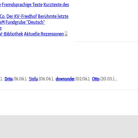
e
Fremdsprachige Texte
Kurztexte des
Nichtöffentliche Foren
 Co.
Der KV-Friedhof
Berühmte letzte
PAM
Fundgrube "Deutsch"
e
V-Bibliothek
Aktuelle Rezensionen
...
.),
Drita
(16.06.),
Stella
(06.06.),
downunder
(02.06.),
Otto
(20.05.)...