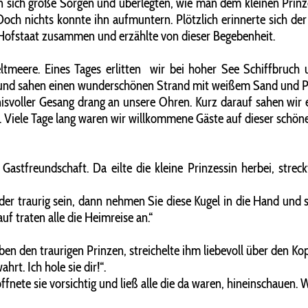
en sich große Sorgen und überlegten, wie man dem kleinen Prinze
. Doch nichts konnte ihn aufmuntern. Plötzlich erinnerte sich d
n Hofstaat zusammen und erzählte von dieser Begebenheit.
eltmeere. Eines Tages erlitten wir bei hoher See Schiffbruch
 und sahen einen wunderschönen Strand mit weißem Sand und Pal
nisvoller Gesang drang an unsere Ohren. Kurz darauf sahen wir
. Viele Tage lang waren wir willkommene Gäste auf dieser schönen
Gastfreundschaft. Da eilte die kleine Prinzessin herbei, str
nder traurig sein, dann nehmen Sie diese Kugel in die Hand und so
f traten alle die Heimreise an.“
ben den traurigen Prinzen, streichelte ihm liebevoll über den Ko
rt. Ich hole sie dir!“.
ffnete sie vorsichtig und ließ alle die da waren, hineinschauen. 