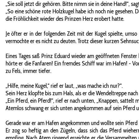
„Sie soll jetzt dir gehören. Bitte nimm sie in deine Hand!“, sa
„So eine schöne rote Holzkugel habe ich noch nie gesehen. Da
die Fröhlichkeit wieder des Prinzen Herz erobert hatte.
Je öfter er in der folgenden Zeit mit der Kugel spielte, u
vermochte er es nicht zu deuten. Trotz dieser kurzen Sehnsu
Eines Tages saß Prinz Eduard wieder am geöffneten Fenster 
hörte er die Fanfaren! Ein fremdes Schiff war im Hafen! - Vo
zu Fels, immer tiefer.
„Hilfe, meine Kugel,“ rief er laut, „was mache ich nur?“.
Sein Herz klopfte bis zum Hals, als er die Wendeltreppe nach
„Ein Pferd, ein Pferd!“, rief er nach unten, „Knappen, sattelt m
Atemlos schwang er sich unten angekommen auf sein Pferd und
Gerade war er am Hafen angekommen und wollte sein Pferd na
Er zog so heftig an den Zügeln, dass sich das Pferd wieh
empfing. Nach Atem ringend erreichte er die Versammelten u