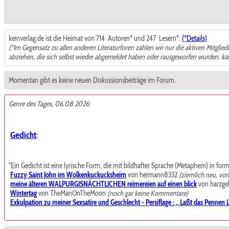
keinverlag.de ist die Heimat von 714
Autoren* und 247
Lesern*.
(*Details)
(*Im Gegensatz zu allen anderen Literaturforen zählen wir nur die aktiven Mitglie
abziehen, die sich selbst wieder abgemeldet haben oder rausgeworfen wurden, k
Momentan gibt es keine neuen Diskussionsbeiträge im Forum.
Genre des Tages, 06.08.2026:
Gedicht
:
"Ein Gedicht ist eine lyrische Form, die mit bildhafter Sprache (Metaphern) in for
Fuzzy Saint John im Wolkenkuckucksheim
von hermann8332
(ziemlich neu, vo
meine älteren WALPURGISNÄCHTLICHEN reimereien auf einen blick
von harzgeb
Wintertag
von TheManOnTheMoon
(noch gar keine Kommentare)
Exkulpation zu meiner Sexsatire und Geschlecht - Persiflage : „ Laßt das Pennen La