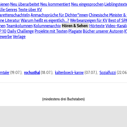
hienen
Neu überarbeitet
Neu kommentiert
Neu eingesprochen
Lieblingstext
-Board"
lle Genres
Bereich "Literatur & Schreiberei"
Texte über KV
Bereich "Allgemeines, Dies & Das"
arettenschachteln
Anmachsprüche für Dichter*innen
Chinesische Minister &
ine Literatur
 KV
Unsere Spenderliste
Warum heißt es eigentlich...?
Alle Wege führen zu KV
Werbeanzeigen für KV
Passwort vergessen?
Best of S
nen
Teamkolumnen
Kolumnenarchiv
Hören & Sehen:
Hörtexte
Video-Kanäl
er
P 10
Stalking
Daily Challenge
Datenschutzerklärung
Projekte mit Texten
Impressum
Plagiate
Bücher unserer Autoren
K
bewerbe
Verlage
rntaler
(19.07.),
rochusthal
(18.07.),
kaltenboeck-karow
(07.07.),
Sozialfuzzi
(22.06
(mindestens drei Buchstaben)