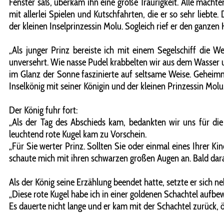
Fenster saß, überkam ihn eine große Traurigkeit. Alle macht
mit allerlei Spielen und Kutschfahrten, die er so sehr liebte
der kleinen Inselprinzessin Molu. Sogleich rief er den ganze
„Als junger Prinz bereiste ich mit einem Segelschiff die W
unversehrt. Wie nasse Pudel krabbelten wir aus dem Wasser
im Glanz der Sonne faszinierte auf seltsame Weise. Geheim
Inselkönig mit seiner Königin und der kleinen Prinzessin Molu
Der König fuhr fort:
„Als der Tag des Abschieds kam, bedankten wir uns für die 
leuchtend rote Kugel kam zu Vorschein.
„Für Sie werter Prinz. Sollten Sie oder einmal eines Ihrer Ki
schaute mich mit ihren schwarzen großen Augen an. Bald darau
Als der König seine Erzählung beendet hatte, setzte er sich ne
„Diese rote Kugel habe ich in einer goldenen Schachtel aufbewah
Es dauerte nicht lange und er kam mit der Schachtel zurück, ö