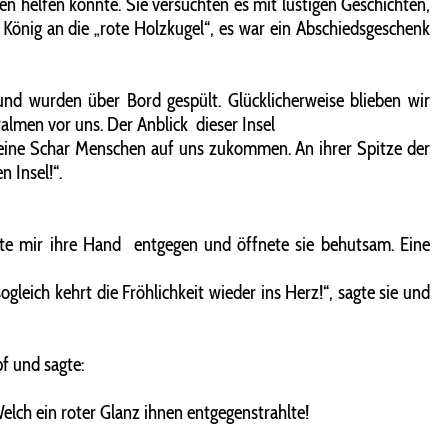
n helfen könnte. Sie versuchten es mit lustigen Geschichten,
er König an die „rote Holzkugel“, es war ein Abschiedsgeschenk
 und wurden über Bord gespült. Glücklicherweise blieben wir
men vor uns. Der Anblick dieser Insel
 eine Schar Menschen auf uns zukommen. An ihrer Spitze der
 Insel!“.
eckte mir ihre Hand entgegen und öffnete sie behutsam. Eine
gleich kehrt die Fröhlichkeit wieder ins Herz!“, sagte sie und
pf und sagte:
Welch ein roter Glanz ihnen entgegenstrahlte!