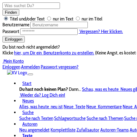
Finden
Titel und/oder Text
nur im Text
nur im Titel
Benutzername
Passwort
Vergessen? Hier klicken.
Einloggen
Du bist noch nicht angemeldet?
Klicke
hier, um Dir ein
Benutzerkonto zu erstellen.
(Keine Angst, es kostet 
Mein Konto
Einloggen
Anmelden
Passwort vergessen?
Start
Du hast noch keinen Plan?
Dann...
Schau, was es heute
Neues gi
Wieder da? Log Dich ein!
Neues
Alles, was heute
neu ist
Neue
Texte
Neue
Kommentare
Neue
A
Suche
Suche nach Texten
Schlagwortsuche
Suche nach Themen
Suche 
Autoren
Neu angemeldet
Komplettliste
Zufallsautor
Autoren-Teams
Aut
Texte