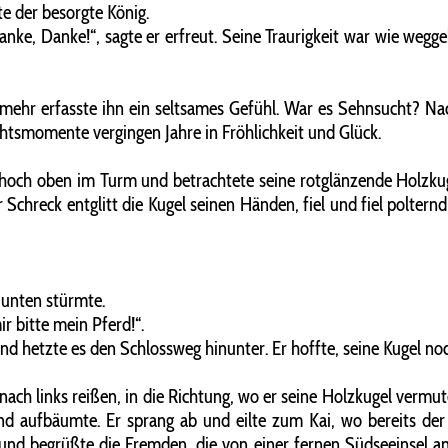
gte der besorgte König.
nke, Danke!“, sagte er erfreut. Seine Traurigkeit war wie wegg
mso mehr erfasste ihn ein seltsames Gefühl. War es Sehnsucht? 
chtsmomente vergingen Jahre in Fröhlichkeit und Glück.
hoch oben im Turm und betrachtete seine rotglänzende Holzkugel
r Schreck entglitt die Kugel seinen Händen, fiel und fiel polte
 unten stürmte.
ir bitte mein Pferd!“.
 hetzte es den Schlossweg hinunter. Er hoffte, seine Kugel no
ch links reißen, in die Richtung, wo er seine Holzkugel vermut
ernd aufbäumte. Er sprang ab und eilte zum Kai, wo bereits 
nd begrüßte die Fremden, die von einer fernen Südseeinsel an