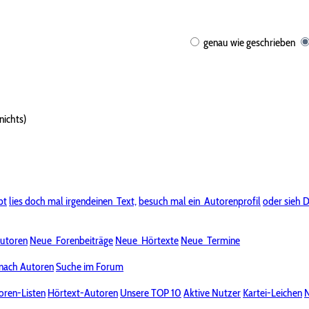
genau wie geschrieben
nichts)
bt
lies doch mal irgendeinen
Text,
besuch mal ein
Autorenprofil
oder sieh D
utoren
Neue
Forenbeiträge
Neue
Hörtexte
Neue
Termine
nach Autoren
Suche im Forum
oren-Listen
Hörtext-Autoren
Unsere TOP 10
Aktive Nutzer
Kartei-Leichen
N