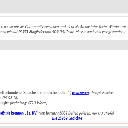
der, da wir uns als Community verstehen und nicht als Archiv toter Texte. Würden wir 
ämen wir auf
15.973 Mitglieder
und 509.051 Texte. Musste auch mal gesagt werden.)
mell gebundener Sprache in mündlicher oder..." (
weiterlesen
),
beispielsweise:
m 05.08.26)
irgler
(recht lang: 4790 Worte)
ßt sie brennen „ ( s. KV )
von hermann8332
(selten gelesen: nur 0 Aufrufe)
alle 25959 Gedichte