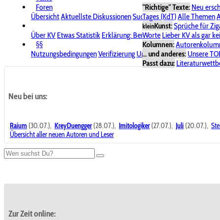
Foren
"Richtige" Texte:
Neu ersc
Übersicht
Aktuellste Diskussionen
Suche im Forum
Tages (KdT)
Alle Themen
Bereich "KV
A
Kunst:
Sprüche für Zig
klein
Über KV
Etwas Statistik
Erklärung: Benutzersymbole
Worte
Lieber KV als gar ke
Spende für
§§
Kolumnen:
Autorenkolum
Nutzungsbedingungen
Verifizierung
Urheberrecht
... und anderes:
Avatare & Bild
Unsere TO
Passt dazu:
Literaturwett
Neu bei uns:
Raium
(30.07.),
KreyDuengger
(28.07.),
Imitologiker
(27.07.),
Juli
(20.07.),
Ste
Übersicht aller neuen Autoren und Leser
Zur Zeit online: