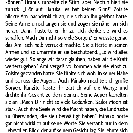
können.“ Uranus runzelte die Stirn, aber Neptun hielt sie
zurück: „Hör auf Haruka, es hat keinen Sinn!“ Zoisite
blickte Ami nachdenklich an, die sich an ihn gelehnt hatte.
Seine Arme umschlangen sie und zogen sie näher an sich
heran. Dann flüsterte er ihr zu: „Ich denke sie wird es
schaffen. Mach Dir nicht so viele Sorgen.“ Er wusste genau
das Ami sich halb verrückt machte. Sie zitterte in seinen
Armen und so umarmte er sie beschützend. „Es wird alles
wieder gut. Solange wir daran glauben, haben wir die Kraft
weiterzugehen.“ Ami vergaß vollkommen wie sie einst zu
Zoisite gestanden hatte. Sie fühlte sich wohl in seiner Nähe
und schloss die Augen... Auch Minako machte sich große
Sorgen. Kunzite fasste ihr zärtlich auf die Wange und
drehte ihr Gesicht zu dem Seinen. Seine Augen lächelten
sie an. „Mach Dir nicht so viele Gedanken. Sailor Moon ist
stark. Auch ihre Seele wird die Macht haben, die Eindrücke
zu überwinden, die sie überwältigt haben.“ Minako hörte
gar nicht wirklich auf seine Worte. Sie versank nur in dem
liebevollen Blick, der auf seinem Gesicht lag. Sie lehnte sich