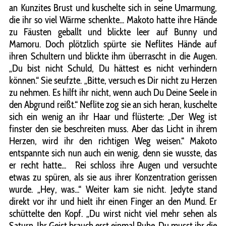
an Kunzites Brust und kuschelte sich in seine Umarmung,
die ihr so viel Wärme schenkte... Makoto hatte ihre Hände
zu Fäusten geballt und blickte leer auf Bunny und
Mamoru. Doch plötzlich spürte sie Neflites Hände auf
ihren Schultern und blickte ihm überrascht in die Augen.
„Du bist nicht Schuld, Du hättest es nicht verhindern
können.“ Sie seufzte. „Bitte, versuch es Dir nicht zu Herzen
zu nehmen. Es hilft ihr nicht, wenn auch Du Deine Seele in
den Abgrund reißt.“ Neflite zog sie an sich heran, kuschelte
sich ein wenig an ihr Haar und flüsterte: „Der Weg ist
finster den sie beschreiten muss. Aber das Licht in ihrem
Herzen, wird ihr den richtigen Weg weisen.“ Makoto
entspannte sich nun auch ein wenig, denn sie wusste, das
er recht hatte... Rei schloss ihre Augen und versuchte
etwas zu spüren, als sie aus ihrer Konzentration gerissen
wurde. „Hey, was...“ Weiter kam sie nicht. Jedyte stand
direkt vor ihr und hielt ihr einen Finger an den Mund. Er
schüttelte den Kopf. „Du wirst nicht viel mehr sehen als
Saturn. Ihr Geist brauch erst einmal Ruhe. Du musst ihr die