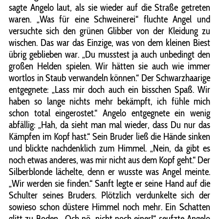
sagte Angelo laut, als sie wieder auf die Straße getreten
waren. „Was für eine Schweinerei“ fluchte Angel und
versuchte sich den grünen Glibber von der Kleidung zu
wischen. Das war das Einzige, was von dem kleinen Biest
übrig geblieben war. „Du musstest ja auch unbedingt den
großen Helden spielen. Wir hätten sie auch wie immer
wortlos in Staub verwandeln können.“ Der Schwarzhaarige
entgegnete: „Lass mir doch auch ein bisschen Spaß. Wir
haben so lange nichts mehr bekämpft, ich fühle mich
schon total eingerostet.“ Angelo entgegnete ein wenig
abfällig: „Hah, da sieht man mal wieder, dass Du nur das
Kämpfen im Kopf hast.“ Sein Bruder ließ die Hände sinken
und blickte nachdenklich zum Himmel. „Nein, da gibt es
noch etwas anderes, was mir nicht aus dem Kopf geht.“ Der
Silberblonde lächelte, denn er wusste was Angel meinte.
„Wir werden sie finden.“ Sanft legte er seine Hand auf die
Schulter seines Bruders. Plötzlich verdunkelte sich der
sowieso schon düstere Himmel noch mehr. Ein Schatten
glitt zu Boden. „Och nö, nicht noch einer!“ seufzte Angelo