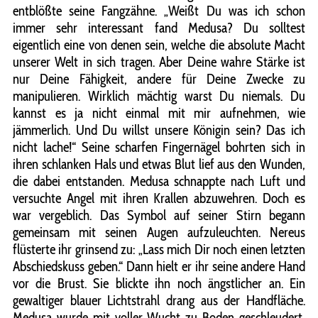
entblößte seine Fangzähne. „Weißt Du was ich schon
immer sehr interessant fand Medusa? Du solltest
eigentlich eine von denen sein, welche die absolute Macht
unserer Welt in sich tragen. Aber Deine wahre Stärke ist
nur Deine Fähigkeit, andere für Deine Zwecke zu
manipulieren. Wirklich mächtig warst Du niemals. Du
kannst es ja nicht einmal mit mir aufnehmen, wie
jämmerlich. Und Du willst unsere Königin sein? Das ich
nicht lache!“ Seine scharfen Fingernägel bohrten sich in
ihren schlanken Hals und etwas Blut lief aus den Wunden,
die dabei entstanden. Medusa schnappte nach Luft und
versuchte Angel mit ihren Krallen abzuwehren. Doch es
war vergeblich. Das Symbol auf seiner Stirn begann
gemeinsam mit seinen Augen aufzuleuchten. Nereus
flüsterte ihr grinsend zu: „Lass mich Dir noch einen letzten
Abschiedskuss geben.“ Dann hielt er ihr seine andere Hand
vor die Brust. Sie blickte ihn noch ängstlicher an. Ein
gewaltiger blauer Lichtstrahl drang aus der Handfläche.
Medusa wurde mit voller Wucht zu Boden geschleudert,