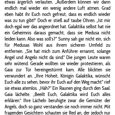
etwas ärgerlich verlauten. „Außerdem können wir dann
endlich mal wieder ein wenig andere Luft atmen. Grad
eben habt ihr Euch noch gefreut, dass es endlich wieder
was zu tun gibt!“ Doch er stieß auf taube Ohren. „Ist mir
doch egal wer das angeordnet hat. Galaktika selbst hat nie
ein Geheimnis daraus gemacht, dass sie Medusa nicht
leiden kann. Also was soll’s?“ Sunny sah gar nicht ein, sich
für Medusas Wohl aus ihrem sicheren Umfeld zu
entfernen. „Sie hat mich zum Anführer ernannt, solange
Angel und Angelo nicht da sind.“ Die jungen Leute waren
sehr wütend. Gerade wollten sie wieder protestieren, als
Gaia zur Tür hereingestürmt kam. Alle blickten sie
verwundert an. „Ihre Hoheit, Königin Galaktika, wünscht
Euch alle zu sehen, bevor ihr Euch auf den Weg macht“ rief
sie etwas atemlos. „Häh?“ Ein Raunen ging durch den Saal.
Gaia lächelte. „Beeilt Euch, Galaktika wird Euch alles
erklären.“ Ihre Lächeln beruhigte zwar die Gemüter der
Angels, doch so ganz verstanden sie noch immer nicht. Mit
fragenden Gesichtern schauten sie Red an, der jedoch nur