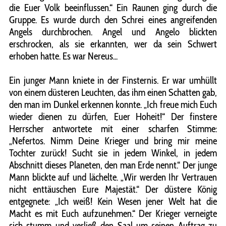
die Euer Volk beeinflussen.“ Ein Raunen ging durch die
Gruppe. Es wurde durch den Schrei eines angreifenden
Angels durchbrochen. Angel und Angelo blickten
erschrocken, als sie erkannten, wer da sein Schwert
erhoben hatte. Es war Nereus...
Ein junger Mann kniete in der Finsternis. Er war umhüllt
von einem düsteren Leuchten, das ihm einen Schatten gab,
den man im Dunkel erkennen konnte. „Ich freue mich Euch
wieder dienen zu dürfen, Euer Hoheit!“ Der finstere
Herrscher antwortete mit einer scharfen Stimme:
„Nefertos. Nimm Deine Krieger und bring mir meine
Tochter zurück! Sucht sie in jedem Winkel, in jedem
Abschnitt dieses Planeten, den man Erde nennt.“ Der junge
Mann blickte auf und lächelte. „Wir werden Ihr Vertrauen
nicht enttäuschen Eure Majestät.“ Der düstere König
entgegnete: „Ich weiß! Kein Wesen jener Welt hat die
Macht es mit Euch aufzunehmen.“ Der Krieger verneigte
sich stumm und verließ den Saal um seinen Auftrag zu