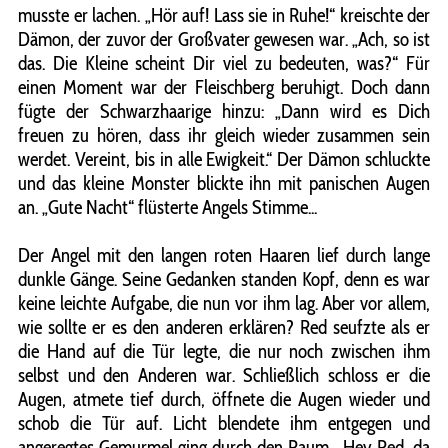
musste er lachen. „Hör auf! Lass sie in Ruhe!“ kreischte der
Dämon, der zuvor der Großvater gewesen war. „Ach, so ist
das. Die Kleine scheint Dir viel zu bedeuten, was?“ Für
einen Moment war der Fleischberg beruhigt. Doch dann
fügte der Schwarzhaarige hinzu: „Dann wird es Dich
freuen zu hören, dass ihr gleich wieder zusammen sein
werdet. Vereint, bis in alle Ewigkeit.“ Der Dämon schluckte
und das kleine Monster blickte ihn mit panischen Augen
an. „Gute Nacht“ flüsterte Angels Stimme...
Der Angel mit den langen roten Haaren lief durch lange
dunkle Gänge. Seine Gedanken standen Kopf, denn es war
keine leichte Aufgabe, die nun vor ihm lag. Aber vor allem,
wie sollte er es den anderen erklären? Red seufzte als er
die Hand auf die Tür legte, die nur noch zwischen ihm
selbst und den Anderen war. Schließlich schloss er die
Augen, atmete tief durch, öffnete die Augen wieder und
schob die Tür auf. Licht blendete ihm entgegen und
angeregtes Gemurmel ging durch den Raum. „Hey Red, da