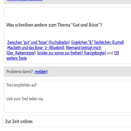
Was schreiben andere zum Thema "Gut und Böse"?
Zwischen "gut" und "böse" (Fuchsiberlin)
Engelchen °&° Teufelchen (Eumel)
Macbeth und das Böse -2- (Bluebird)
Niemand betrügt mich
(Der_Rattenripper)
brüder zur sonne zur freiheit? (harzgebirgler)
und
129
weitere Texte
.
Probleme damit?
melden!
Text empfehlen auf:
Link zum Text teilen via:
Zur Zeit online: