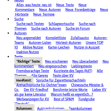
Neues
Alles, was heute
neu ist
Neue
Texte
Neue
Kommentare
Neue
Autoren
Neue
Forenbeiträge
Neue
Hörtexte
Neue
Termine
Suche
Suche nach Texten
Schlagwortsuche
Suche nach
Themen
Suche nach Autoren
Suche im Forum
Autoren
Neu angemeldet
Komplettliste
Zufallsautor
Autoren-
Teams
Autoren-Listen
Hörtext-Autoren
Unsere TOP
10
Aktive Nutzer
Kartei-Leichen
Nutzer in Auszeit
Inaktive Nutzer
Texte
"Richtige" Texte:
Neu erschienen
Neu überarbeitet
Neu
kommentiert
Neu eingesprochen
Lieblingstexte
Fremdsprachige Texte
Kurztexte des Tages (KdT)
Alle
Themen
Alle Genres
Texte über KV
Kunst:
Sprüche für Zigarettenschachteln
klein
Anmachsprüche für Dichter*innen
Chinesische Minister &
Co.
Der KV-Friedhof
Berühmte letzte Worte
Lieber KV
als gar keine Literatur
Warum heißt es eigentlich...?
Werbeanzeigen für KV
Best of SPAM
Fundgrube
"Deutsch"
Kolumnen:
Autorenkolumnen
Teamkolumnen