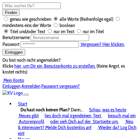
Finden
genau wie geschrieben
alle Worte (Reihenfolge egal)
mindestens eins der Worte
boolean
Titel und/oder Text
nur im Text
nur im Titel
Benutzername
Passwort
Vergessen? Hier klicken.
Einloggen
Du bist noch nicht angemeldet?
Klicke
hier, um Dir ein
Benutzerkonto zu erstellen.
(Keine Angst, es
kostet nichts)
Mein Konto
Einloggen
Anmelden
Passwort vergessen?
Start
Du hast noch keinen Plan?
Dann...
Schau, was es heute
Neues gibt
lies doch mal irgendeinen
Text,
besuch mal ein
Autorenprofil
oder sieh Dich auf der
Startseite um.
Neu
& interessiert? Melde Dich kostenlos an!
Wieder da? Log Dich
ein!