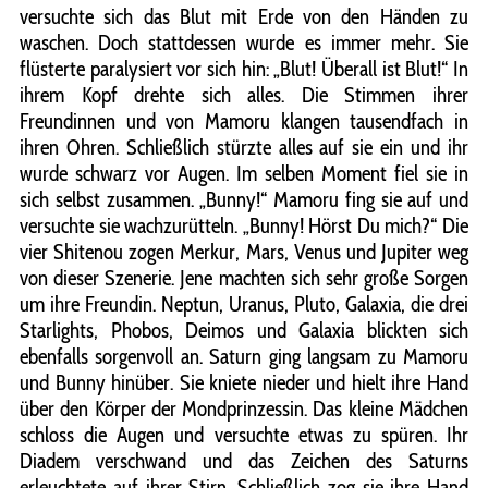
versuchte sich das Blut mit Erde von den Händen zu
waschen. Doch stattdessen wurde es immer mehr. Sie
flüsterte paralysiert vor sich hin: „Blut! Überall ist Blut!“ In
ihrem Kopf drehte sich alles. Die Stimmen ihrer
Freundinnen und von Mamoru klangen tausendfach in
ihren Ohren. Schließlich stürzte alles auf sie ein und ihr
wurde schwarz vor Augen. Im selben Moment fiel sie in
sich selbst zusammen. „Bunny!“ Mamoru fing sie auf und
versuchte sie wachzurütteln. „Bunny! Hörst Du mich?“ Die
vier Shitenou zogen Merkur, Mars, Venus und Jupiter weg
von dieser Szenerie. Jene machten sich sehr große Sorgen
um ihre Freundin. Neptun, Uranus, Pluto, Galaxia, die drei
Starlights, Phobos, Deimos und Galaxia blickten sich
ebenfalls sorgenvoll an. Saturn ging langsam zu Mamoru
und Bunny hinüber. Sie kniete nieder und hielt ihre Hand
über den Körper der Mondprinzessin. Das kleine Mädchen
schloss die Augen und versuchte etwas zu spüren. Ihr
Diadem verschwand und das Zeichen des Saturns
erleuchtete auf ihrer Stirn. Schließlich zog sie ihre Hand