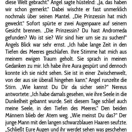
diese Welt gebracht.“ Angel sagte hüstelnd: „Ja, das haben
wir schon gemerkt.“ Dabei wischte er fast unmerklich
nochmals über seinen Mantel. „Die Prinzessin hat mich
geweckt.“ Sofort spürte er zwei Augenpaare auf seinem
Gesicht brennen. „Die Prinzessin? Du hast Andromeda
gefunden? Wo ist sie? Wir sind hier um sie zu suchen!“
Angels Blick war sehr ernst. „Ich habe lange Zeit in den
Tiefen des Meeres geschlafen. Ihre Stimme hat mich aus
meinem ewigen Traum geholt. Sie sprach in meinen
Gedanken zu mir. Ich habe ihre Aura gespürt und dennoch
konnte ich sie nicht sehen. Sie ist in einer Zwischenwelt,
von der aus sie überall hingehen kann.“ Angel runzelte die
Stirn. „Wie kannst Du Dir da sicher sein?“ Nereus
antwortete: „Ich habe damals gesehen, wie ihre Seele in die
Dunkelheit gebannt wurde. Seit diesem Tage schlief auch
meine Seele, in den Tiefen des Meeres.“ Den beiden
Männern blieb der Atem weg. „Wie meinst Du das?“ Der
junge Mann mit den langen schwarzblauen Haaren seufzte.
„Schließt Eure Augen und ihr werdet sehen was geschehen