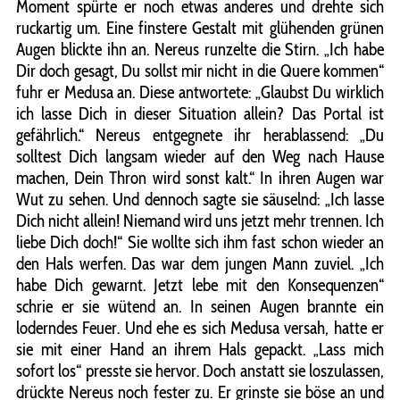
Moment spürte er noch etwas anderes und drehte sich
ruckartig um. Eine finstere Gestalt mit glühenden grünen
Augen blickte ihn an. Nereus runzelte die Stirn. „Ich habe
Dir doch gesagt, Du sollst mir nicht in die Quere kommen“
fuhr er Medusa an. Diese antwortete: „Glaubst Du wirklich
ich lasse Dich in dieser Situation allein? Das Portal ist
gefährlich.“ Nereus entgegnete ihr herablassend: „Du
solltest Dich langsam wieder auf den Weg nach Hause
machen, Dein Thron wird sonst kalt.“ In ihren Augen war
Wut zu sehen. Und dennoch sagte sie säuselnd: „Ich lasse
Dich nicht allein! Niemand wird uns jetzt mehr trennen. Ich
liebe Dich doch!“ Sie wollte sich ihm fast schon wieder an
den Hals werfen. Das war dem jungen Mann zuviel. „Ich
habe Dich gewarnt. Jetzt lebe mit den Konsequenzen“
schrie er sie wütend an. In seinen Augen brannte ein
loderndes Feuer. Und ehe es sich Medusa versah, hatte er
sie mit einer Hand an ihrem Hals gepackt. „Lass mich
sofort los“ presste sie hervor. Doch anstatt sie loszulassen,
drückte Nereus noch fester zu. Er grinste sie böse an und