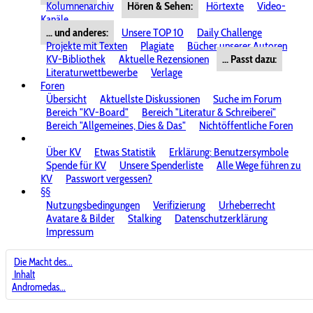
Kolumnenarchiv
Hören & Sehen:
Hörtexte
Video-
Kanäle
... und anderes:
Unsere TOP 10
Daily Challenge
Projekte mit Texten
Plagiate
Bücher unserer Autoren
KV-Bibliothek
Aktuelle Rezensionen
... Passt dazu:
Literaturwettbewerbe
Verlage
Foren
Übersicht
Aktuellste Diskussionen
Suche im Forum
Bereich "KV-Board"
Bereich "Literatur & Schreiberei"
Bereich "Allgemeines, Dies & Das"
Nichtöffentliche Foren
Über KV
Etwas Statistik
Erklärung: Benutzersymbole
Spende für KV
Unsere Spenderliste
Alle Wege führen zu
KV
Passwort vergessen?
§§
Nutzungsbedingungen
Verifizierung
Urheberrecht
Avatare & Bilder
Stalking
Datenschutzerklärung
Impressum
Die Macht des...
Inhalt
Andromedas...