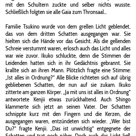
mit den Schultern zuckte und selber nichts wusste.
Schließlich folgten sie alle Gaia zum Thronsaal...
Familie Tsukino wurde von dem grellen Licht geblendet,
das von dem dritten Schatten ausgegangen war. Sie
hielten sich die Hände vor das Gesicht. Als die gellenden
Schreie verstummt waren, erlosch auch das Licht und alles
war wie zuvor. Ikuko schluckte, denn die Stimmen der
Leidenden hatten sich in ihr Gedächtnis gebrannt. Sie
krallte sich an ihren Mann. Plötzlich fragte eine Stimme:
„Ist alles in Ordnung?“ Alle Blicke richteten sich auf übrig
gebliebenen Schatten, der nun auf sie zukam. Ikuko
zitterte am ganzen Körper. „Ja mit uns ist alles in Ordnung“
antwortete Kenjii etwas zurückhaltend. Auch Shingo
klammerte sich jetzt an seinen Vater. Der Schatten
schnippte kurz mit den Fingern und die Kerzen, die
ausgegangen waren, entzündeten sich wieder. „Wer bist
Du?“ fragte Kenjii. „Das ist unwichtig“ entgegnete der
Schatten und trat noch näher. Doch auch das Licht ließ