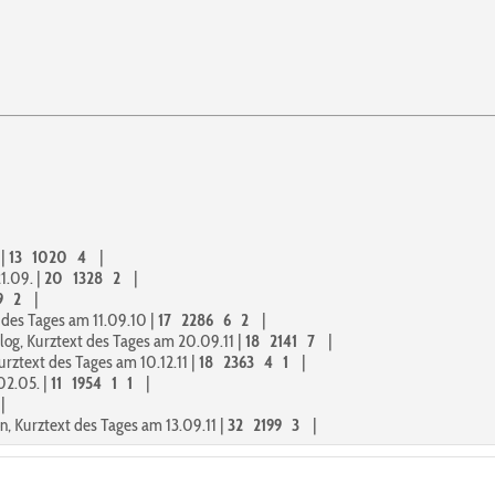
|
|
13
1020
4
|
1.09.
|
20
1328
2
|
9
2
|
 des Tages am 11.09.10
|
17
2286
6
2
|
g, Kurztext des Tages am 20.09.11
|
18
2141
7
|
rztext des Tages am 10.12.11
|
18
2363
4
1
|
02.05.
|
11
1954
1
1
|
|
, Kurztext des Tages am 13.09.11
|
32
2199
3
|