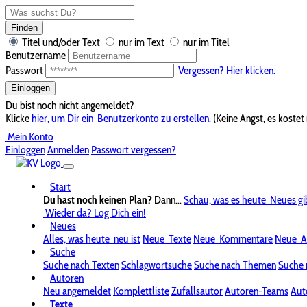
Finden
Titel und/oder Text
nur im Text
nur im Titel
Benutzername
Passwort
Vergessen? Hier klicken.
Einloggen
Du bist noch nicht angemeldet?
Klicke
hier, um Dir ein
Benutzerkonto zu erstellen.
(Keine Angst, es kostet 
Mein Konto
Einloggen
Anmelden
Passwort vergessen?
Start
Du hast noch keinen Plan?
Dann...
Schau, was es heute
Neues gi
Wieder da? Log Dich ein!
Neues
Alles, was heute
neu ist
Neue
Texte
Neue
Kommentare
Neue
A
Suche
Suche nach Texten
Schlagwortsuche
Suche nach Themen
Suche 
Autoren
Neu angemeldet
Komplettliste
Zufallsautor
Autoren-Teams
Aut
Texte