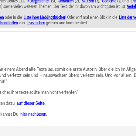
enen Genres (u.a.
Kurzgedichte
(13),
Gedanken
(2),
Skizzen
(2),
Gedichte
(2) und
Erl
) sowie vielen weiteren Themen. Der Text, der ihr davon am wichtigsten ist, ist
Verfe
ten
oder in die
Liste ihrer
Lieblingsbücher
! Oder wirf mal einen Blick in die
Liste der
ehend offen
von
lesezeichen
gelesen und kommentiert...
 an einem Abend alle Texte las, somit die erste Autorin, über die ich im A
verletzt sein und Hinauswachsen übers verletzt sein. Und vor allem: Eine
it!"
sicher.ihre texte sollte man nicht verfehlen."
rten dazu
auf dieser Seite
.
e kannst Du
hier nachlesen
.