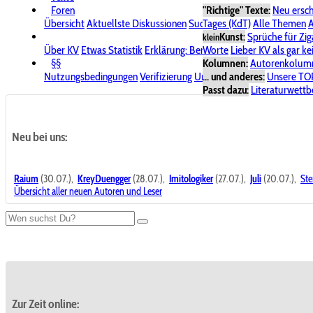
Foren
"Richtige" Texte:
Neu ersc
Übersicht
Aktuellste Diskussionen
Suche im Forum
Tages (KdT)
Alle Themen
Bereich "KV
A
Kunst:
Sprüche für Zig
klein
Über KV
Etwas Statistik
Erklärung: Benutzersymbole
Worte
Lieber KV als gar ke
Spende für
§§
Kolumnen:
Autorenkolum
Nutzungsbedingungen
Verifizierung
Urheberrecht
... und anderes:
Avatare & Bild
Unsere TO
Passt dazu:
Literaturwett
Neu bei uns:
Raium
(30.07.),
KreyDuengger
(28.07.),
Imitologiker
(27.07.),
Juli
(20.07.),
Ste
Übersicht aller neuen Autoren und Leser
Zur Zeit online: