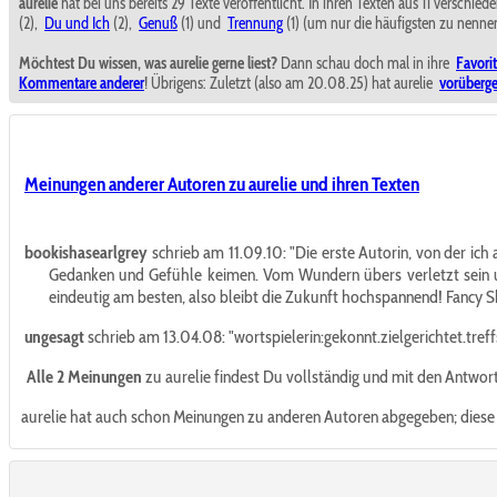
aurelie
hat bei uns bereits 29 Texte veröffentlicht. In ihren Texten aus 11 verschied
(2),
Du und Ich
(2),
Genuß
(1) und
Trennung
(1) (um nur die häufigsten zu nennen
Möchtest Du wissen, was aurelie gerne liest?
Dann schau doch mal in ihre
Favori
Kommentare anderer
! Übrigens: Zuletzt (also am 20.08.25) hat aurelie
vorüberg
Meinungen anderer Autoren zu aurelie und ihren Texten
bookishasearlgrey
schrieb am 11.09.10:
"Die erste Autorin, von der ich
Gedanken und Gefühle keimen. Vom Wundern übers verletzt sein und 
eindeutig am besten, also bleibt die Zukunft hochspannend! Fancy Sh
ungesagt
schrieb am 13.04.08:
"wortspielerin:gekonnt.zielgerichtet.treff
Alle 2 Meinungen
zu aurelie findest Du vollständig und mit den Antwo
aurelie hat auch schon Meinungen zu anderen Autoren abgegeben; dies