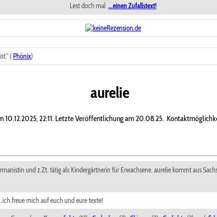
Lest doch mal
...einen Zufallstext!
t." (
Phönix
)
aurelie
am 10.12.2025, 22:11. Letzte Veröffentlichung am 20.08.25.
Kontaktmöglichke
rmanistin und z.Zt. tätig als Kindergärtnerin für Erwachsene. aurelie kommt aus Sach
..ich freue mich auf euch und eure texte!