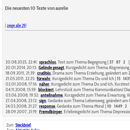
Die neuesten 10 Texte von aurelie
(
zeige alle 29
)
20.08.2025, 22:41:
sprachlos
,
Text zum Thema Begegnung
|
37
87
2
20.01.2014, 20:13:
Gelinde gesagt
,
Kurzgedicht zum Thema Abgrenzung
18.09.2011, 21:39:
crudités
,
Drama zum Thema Erziehung, geändert am 2
21.05.2011, 22:25:
fürwahr
,
Kurzgedicht zum Thema Du und Ich
|
15
143
02.01.2008, 17:16:
näher
,
Kurzgedicht zum Thema Du und Ich, Kurztext
04.11.2008, 15:59:
blockiert
,
Lehrstück zum Thema Kommunikation/ Dialo
03.06.2008, 19:52:
anteilnahme
,
Kurzgedicht zum Thema Erwartung, Ku
27.04.2008, 23:12:
sign
,
Gedanke zum Thema Lebensweg, geändert am 
24.03.2008, 21:27:
response
,
Gedanke zum Thema Moral
|
10
1449
2
28.09.2007, 21:19:
Fremdkörper
,
Erlebnisgedicht zum Thema Depression
Zum
Steckbrief