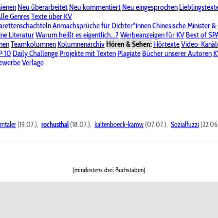
hienen
Neu überarbeitet
Neu kommentiert
Neu eingesprochen
Lieblingstext
-Board"
lle Genres
Bereich "Literatur & Schreiberei"
Texte über KV
Bereich "Allgemeines, Dies & Das"
arettenschachteln
Anmachsprüche für Dichter*innen
Chinesische Minister &
ine Literatur
 KV
Unsere Spenderliste
Warum heißt es eigentlich...?
Alle Wege führen zu KV
Werbeanzeigen für KV
Passwort vergessen?
Best of S
nen
Teamkolumnen
Kolumnenarchiv
Hören & Sehen:
Hörtexte
Video-Kanäl
er
P 10
Stalking
Daily Challenge
Datenschutzerklärung
Projekte mit Texten
Impressum
Plagiate
Bücher unserer Autoren
K
bewerbe
Verlage
rntaler
(19.07.),
rochusthal
(18.07.),
kaltenboeck-karow
(07.07.),
Sozialfuzzi
(22.06
(mindestens drei Buchstaben)