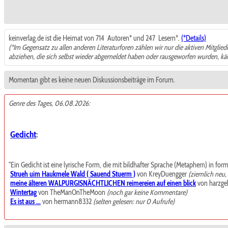
keinverlag.de ist die Heimat von 714
Autoren* und 247
Lesern*.
(*Details)
(*Im Gegensatz zu allen anderen Literaturforen zählen wir nur die aktiven Mitglie
abziehen, die sich selbst wieder abgemeldet haben oder rausgeworfen wurden, k
Momentan gibt es keine neuen Diskussionsbeiträge im Forum.
Genre des Tages, 06.08.2026:
Gedicht
:
"Ein Gedicht ist eine lyrische Form, die mit bildhafter Sprache (Metaphern) in for
Strueh uim Haukmele Wald ( Sauend Stuerm )
von KreyDuengger
(ziemlich neu
meine älteren WALPURGISNÄCHTLICHEN reimereien auf einen blick
von harzgeb
Wintertag
von TheManOnTheMoon
(noch gar keine Kommentare)
Es ist aus ...
von hermann8332
(selten gelesen: nur 0 Aufrufe)