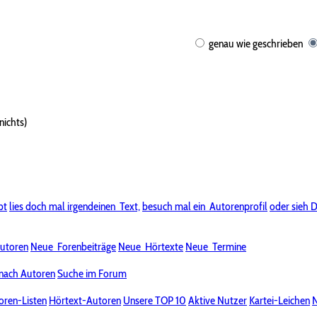
genau wie geschrieben
nichts)
bt
lies doch mal irgendeinen
Text,
besuch mal ein
Autorenprofil
oder sieh D
utoren
Neue
Forenbeiträge
Neue
Hörtexte
Neue
Termine
nach Autoren
Suche im Forum
oren-Listen
Hörtext-Autoren
Unsere TOP 10
Aktive Nutzer
Kartei-Leichen
N