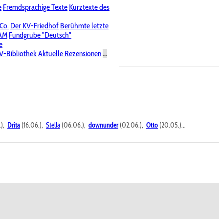
e
Fremdsprachige Texte
Kurztexte des
Nichtöffentliche Foren
 Co.
Der KV-Friedhof
Berühmte letzte
PAM
Fundgrube "Deutsch"
e
V-Bibliothek
Aktuelle Rezensionen
...
.),
Drita
(16.06.),
Stella
(06.06.),
downunder
(02.06.),
Otto
(20.05.)...