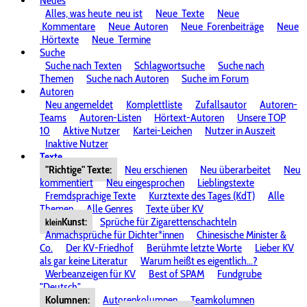
Neues
Alles, was heute
neu ist
Neue
Texte
Neue
Kommentare
Neue
Autoren
Neue
Forenbeiträge
Neue
Hörtexte
Neue
Termine
Suche
Suche nach Texten
Schlagwortsuche
Suche nach
Themen
Suche nach Autoren
Suche im Forum
Autoren
Neu angemeldet
Komplettliste
Zufallsautor
Autoren-
Teams
Autoren-Listen
Hörtext-Autoren
Unsere TOP
10
Aktive Nutzer
Kartei-Leichen
Nutzer in Auszeit
Inaktive Nutzer
Texte
"Richtige" Texte:
Neu erschienen
Neu überarbeitet
Neu
kommentiert
Neu eingesprochen
Lieblingstexte
Fremdsprachige Texte
Kurztexte des Tages (KdT)
Alle
Themen
Alle Genres
Texte über KV
Kunst:
Sprüche für Zigarettenschachteln
klein
Anmachsprüche für Dichter*innen
Chinesische Minister &
Co.
Der KV-Friedhof
Berühmte letzte Worte
Lieber KV
als gar keine Literatur
Warum heißt es eigentlich...?
Werbeanzeigen für KV
Best of SPAM
Fundgrube
"Deutsch"
Kolumnen:
Autorenkolumnen
Teamkolumnen