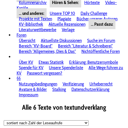
Kolumnenarchiv
Hören & Sehen:
Hörtexte
Video-
Kanäle
... und anderes:
Unsere TOP 10
Daily Challenge
Projekte mit Texten
Plagiate
Bücher unserer Autoren
KV-Bibliothek
Aktuelle Rezensionen
... Passt dazu:
Literaturwettbewerbe
Verlage
Foren
Übersicht
Aktuellste Diskussionen
Suche im Forum
Bereich "KV-Board"
Bereich "Literatur & Schreiberei"
Bereich "Allgemeines, Dies & Das"
Nichtöffentliche Foren
Über KV
Etwas Statistik
Erklärung: Benutzersymbole
Spende für KV
Unsere Spenderliste
Alle Wege führen zu
KV
Passwort vergessen?
§§
Nutzungsbedingungen
Verifizierung
Urheberrecht
Avatare & Bilder
Stalking
Datenschutzerklärung
Impressum
Alle 6 Texte von textundverklang