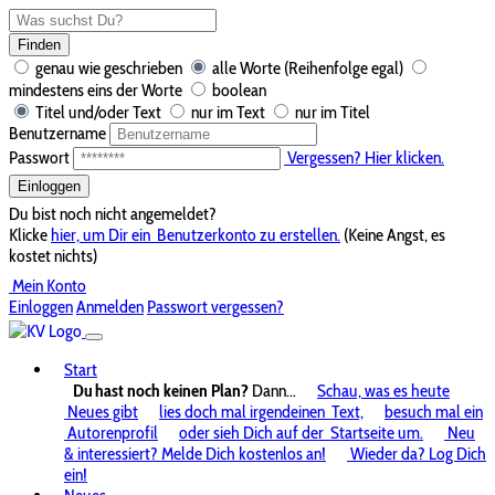
Finden
genau wie geschrieben
alle Worte (Reihenfolge egal)
mindestens eins der Worte
boolean
Titel und/oder Text
nur im Text
nur im Titel
Benutzername
Passwort
Vergessen? Hier klicken.
Einloggen
Du bist noch nicht angemeldet?
Klicke
hier, um Dir ein
Benutzerkonto zu erstellen.
(Keine Angst, es
kostet nichts)
Mein Konto
Einloggen
Anmelden
Passwort vergessen?
Start
Du hast noch keinen Plan?
Dann...
Schau, was es heute
Neues gibt
lies doch mal irgendeinen
Text,
besuch mal ein
Autorenprofil
oder sieh Dich auf der
Startseite um.
Neu
& interessiert? Melde Dich kostenlos an!
Wieder da? Log Dich
ein!