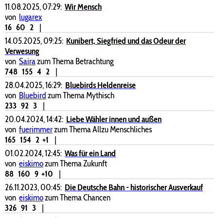
11.08.2025, 07:29:
Wir Mensch
von
lugarex
16
60
2
|
14.05.2025, 09:25:
Kunibert, Siegfried und das Odeur der
Verwesung
von
Saira
zum Thema Betrachtung
748
155
4
2
|
28.04.2025, 16:29:
Bluebirds Heldenreise
von
Bluebird
zum Thema Mythisch
233
92
3
|
20.04.2024, 14:42:
Liebe Wähler innen und außen
von
fuerimmer
zum Thema Allzu Menschliches
165
154
2
+1
|
01.02.2024, 12:45:
Was für ein Land
von
eiskimo
zum Thema Zukunft
88
160
9
+10
|
26.11.2023, 00:45:
Die Deutsche Bahn - historischer Ausverkauf
von
eiskimo
zum Thema Chancen
326
91
3
|