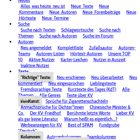
Neues
Alles, was heute
neu ist
Neue
Texte
Neue
Kommentare
Neue
Autoren
Neue
Forenbeiträge
Neue
Hörtexte
Neue
Termine
Suche
Suche nach Texten
Schlagwortsuche
Suche nach
Themen
Suche nach Autoren
Suche im Forum
Autoren
Neu angemeldet
Komplettliste
Zufallsautor
Autoren-
Teams
Autoren-Listen
Hörtext-Autoren
Unsere TOP
10
Aktive Nutzer
Kartei-Leichen
Nutzer in Auszeit
Inaktive Nutzer
Texte
"Richtige" Texte:
Neu erschienen
Neu überarbeitet
Neu
kommentiert
Neu eingesprochen
Lieblingstexte
Fremdsprachige Texte
Kurztexte des Tages (KdT)
Alle
Themen
Alle Genres
Texte über KV
Kunst:
Sprüche für Zigarettenschachteln
klein
Anmachsprüche für Dichter*innen
Chinesische Minister &
Co.
Der KV-Friedhof
Berühmte letzte Worte
Lieber KV
als gar keine Literatur
Warum heißt es eigentlich...?
Werbeanzeigen für KV
Best of SPAM
Fundgrube
"Deutsch"
Kolumnen:
Autorenkolumnen
Teamkolumnen