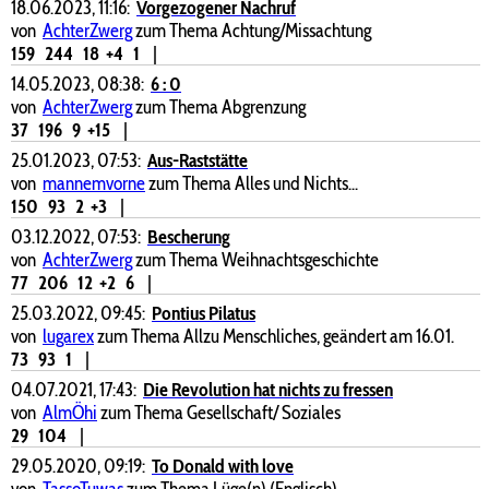
18.06.2023, 11:16:
Vorgezogener Nachruf
von
AchterZwerg
zum Thema Achtung/Missachtung
159
244
18
+4
1
|
14.05.2023, 08:38:
6 : 0
von
AchterZwerg
zum Thema Abgrenzung
37
196
9
+15
|
25.01.2023, 07:53:
Aus-Raststätte
von
mannemvorne
zum Thema Alles und Nichts...
150
93
2
+3
|
03.12.2022, 07:53:
Bescherung
von
AchterZwerg
zum Thema Weihnachtsgeschichte
77
206
12
+2
6
|
25.03.2022, 09:45:
Pontius Pilatus
von
lugarex
zum Thema Allzu Menschliches, geändert am 16.01.
73
93
1
|
04.07.2021, 17:43:
Die Revolution hat nichts zu fressen
von
AlmÖhi
zum Thema Gesellschaft/ Soziales
29
104
|
29.05.2020, 09:19:
To Donald with love
von
TassoTuwas
zum Thema Lüge(n) (Englisch)