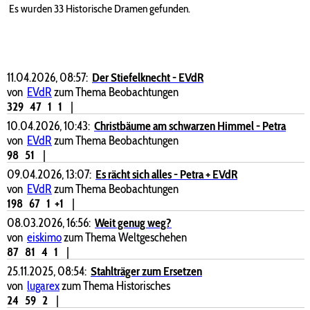
Es wurden 33 Historische Dramen gefunden.
11.04.2026, 08:57:
Der Stiefelknecht - EVdR
von
EVdR
zum Thema Beobachtungen
329
47
1
1
|
10.04.2026, 10:43:
Christbäume am schwarzen Himmel - Petra
von
EVdR
zum Thema Beobachtungen
98
51
|
09.04.2026, 13:07:
Es rächt sich alles - Petra + EVdR
von
EVdR
zum Thema Beobachtungen
198
67
1
+1
|
08.03.2026, 16:56:
Weit genug weg?
von
eiskimo
zum Thema Weltgeschehen
87
81
4
1
|
25.11.2025, 08:54:
Stahlträger zum Ersetzen
von
lugarex
zum Thema Historisches
24
59
2
|