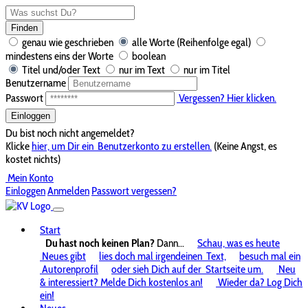
Finden
genau wie geschrieben
alle Worte (Reihenfolge egal)
mindestens eins der Worte
boolean
Titel und/oder Text
nur im Text
nur im Titel
Benutzername
Passwort
Vergessen? Hier klicken.
Einloggen
Du bist noch nicht angemeldet?
Klicke
hier, um Dir ein
Benutzerkonto zu erstellen.
(Keine Angst, es
kostet nichts)
Mein Konto
Einloggen
Anmelden
Passwort vergessen?
Start
Du hast noch keinen Plan?
Dann...
Schau, was es heute
Neues gibt
lies doch mal irgendeinen
Text,
besuch mal ein
Autorenprofil
oder sieh Dich auf der
Startseite um.
Neu
& interessiert? Melde Dich kostenlos an!
Wieder da? Log Dich
ein!