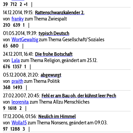
39
712
2
+1
|
14.12.2014, 19:15:
Rattenschwanzkalender 2.
von
franky
zum Thema Zwiespalt
210
639
1
|
01.05.2014, 19:39:
typisch Deutsch
von
WortGewaltig
zum Thema Gesellschaft/ Soziales
65
680
|
24.12.2011, 16:41:
Die frohe Botschaft
von
Lala
zum Thema Religion, geändert am 25.12.
676
1357
1
|
05.12.2008, 21:20:
abgewurgt
von
praith
zum Thema Politik
368
1493
|
27.02.2007, 20:45:
Fehl er am Bau oh, der kühnst leer Pech
von
leorenita
zum Thema Allzu Menschliches
9
1618
2
|
17.12.2006, 01:56:
Neulich im Himmel
von
Wolla15
zum Thema Nonsens, geändert am 09.03.
97
1288
3
|