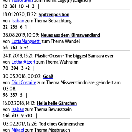
12
361
10
+1
3
|
18.01.2020, 13:32:
Spitzenposition
von
Isaban
zum Thema Betrachtung
22
255
6
1
|
28.08.2019, 10:09:
Neues aus dem Klimawendland
von
LottaManguetti
zum Thema Wandel
56
263
5
+4
|
24.11.2018, 15:21:
Plastic-Ocean - The biggest Samsara ever
von
LotharAtzert
zum Thema Wahnsinn
70
394
3
+2
|
30.05.2018, 00:02:
Goal!
von
Didi.Costaire
zum Thema Missverständnisse, geändert am
03.08.
96
357
5
|
16.02.2018, 14:12:
Heile heile Gänschen
von
Isaban
zum Thema Bewusstsein
136
617
9
+10
|
03.02.2017, 12:26:
Tod eines Gutmenschen
von
Mikael
zum Thema Missbrauch