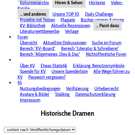
Kolumnenarchiv
Hören & Sehen:
Hörtexte
Video-
Kanäle
... und anderes:
Unsere TOP 10
Daily Challenge
Projekte mit Texten
Plagiate
Bücher unserer Autoren
KV-Bibliothek
Aktuelle Rezensionen
... Passt dazu:
Literaturwettbewerbe
Verlage
Foren
Übersicht
Aktuellste Diskussionen
Suche im Forum
Bereich "KV-Board"
Bereich "Literatur & Schreiberei"
Bereich "Allgemeines, Dies & Das"
Nichtöffentliche Foren
Über KV
Etwas Statistik
Erklärung: Benutzersymbole
Spende für KV
Unsere Spenderliste
Alle Wege führen zu
KV
Passwort vergessen?
§§
Nutzungsbedingungen
Verifizierung
Urheberrecht
Avatare & Bilder
Stalking
Datenschutzerklärung
Impressum
Historische Dramen