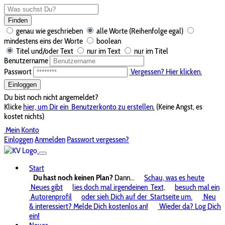
Finden
genau wie geschrieben
alle Worte (Reihenfolge egal)
mindestens eins der Worte
boolean
Titel und/oder Text
nur im Text
nur im Titel
Benutzername
Passwort
Vergessen? Hier klicken.
Einloggen
Du bist noch nicht angemeldet?
Klicke
hier, um Dir ein
Benutzerkonto zu erstellen.
(Keine Angst, es
kostet nichts)
Mein Konto
Einloggen
Anmelden
Passwort vergessen?
Start
Du hast noch keinen Plan?
Dann...
Schau, was es heute
Neues gibt
lies doch mal irgendeinen
Text,
besuch mal ein
Autorenprofil
oder sieh Dich auf der
Startseite um.
Neu
& interessiert? Melde Dich kostenlos an!
Wieder da? Log Dich
ein!