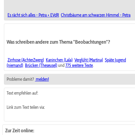
Es rächt sich alles - Petra + EVdR
Christbäume am schwarzen Himmel - Petra
Was schreiben andere zum Thema "Beobachtungen"?
Zirrhose (AchterZwerg)
Kaninchen (Lala)
Verglüht (Martina)
Späte Jugend
(niemand)
Brücken (Theseusel)
und
775 weitere Texte
.
Probleme damit?
melden!
Text empfehlen auf:
Link zum Text teilen via:
Zur Zeit online: