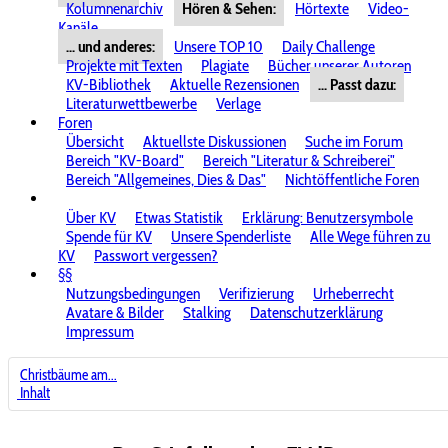
Kolumnenarchiv
Hören & Sehen:
Hörtexte
Video-
Kanäle
... und anderes:
Unsere TOP 10
Daily Challenge
Projekte mit Texten
Plagiate
Bücher unserer Autoren
KV-Bibliothek
Aktuelle Rezensionen
... Passt dazu:
Literaturwettbewerbe
Verlage
Foren
Übersicht
Aktuellste Diskussionen
Suche im Forum
Bereich "KV-Board"
Bereich "Literatur & Schreiberei"
Bereich "Allgemeines, Dies & Das"
Nichtöffentliche Foren
Über KV
Etwas Statistik
Erklärung: Benutzersymbole
Spende für KV
Unsere Spenderliste
Alle Wege führen zu
KV
Passwort vergessen?
§§
Nutzungsbedingungen
Verifizierung
Urheberrecht
Avatare & Bilder
Stalking
Datenschutzerklärung
Impressum
Christbäume am...
Inhalt