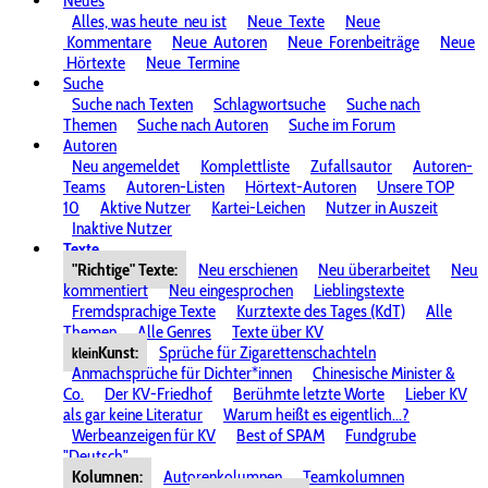
Neues
Alles, was heute
neu ist
Neue
Texte
Neue
Kommentare
Neue
Autoren
Neue
Forenbeiträge
Neue
Hörtexte
Neue
Termine
Suche
Suche nach Texten
Schlagwortsuche
Suche nach
Themen
Suche nach Autoren
Suche im Forum
Autoren
Neu angemeldet
Komplettliste
Zufallsautor
Autoren-
Teams
Autoren-Listen
Hörtext-Autoren
Unsere TOP
10
Aktive Nutzer
Kartei-Leichen
Nutzer in Auszeit
Inaktive Nutzer
Texte
"Richtige" Texte:
Neu erschienen
Neu überarbeitet
Neu
kommentiert
Neu eingesprochen
Lieblingstexte
Fremdsprachige Texte
Kurztexte des Tages (KdT)
Alle
Themen
Alle Genres
Texte über KV
Kunst:
Sprüche für Zigarettenschachteln
klein
Anmachsprüche für Dichter*innen
Chinesische Minister &
Co.
Der KV-Friedhof
Berühmte letzte Worte
Lieber KV
als gar keine Literatur
Warum heißt es eigentlich...?
Werbeanzeigen für KV
Best of SPAM
Fundgrube
"Deutsch"
Kolumnen:
Autorenkolumnen
Teamkolumnen