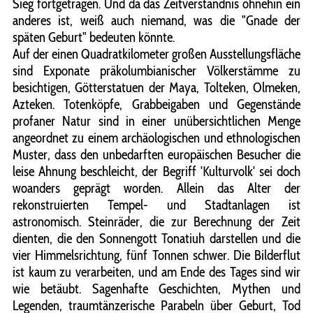
Sieg fortgetragen. Und da das Zeitverständnis ohnehin ein
anderes ist, weiß auch niemand, was die "Gnade der
späten Geburt" bedeuten könnte.
Auf der einen Quadratkilometer großen Ausstellungsfläche
sind Exponate präkolumbianischer Völkerstämme zu
besichtigen, Götterstatuen der Maya, Tolteken, Olmeken,
Azteken. Totenköpfe, Grabbeigaben und Gegenstände
profaner Natur sind in einer unübersichtlichen Menge
angeordnet zu einem archäologischen und ethnologischen
Muster, dass den unbedarften europäischen Besucher die
leise Ahnung beschleicht, der Begriff 'Kulturvolk' sei doch
woanders geprägt worden. Allein das Alter der
rekonstruierten Tempel- und Stadtanlagen ist
astronomisch. Steinräder, die zur Berechnung der Zeit
dienten, die den Sonnengott Tonatiuh darstellen und die
vier Himmelsrichtung, fünf Tonnen schwer. Die Bilderflut
ist kaum zu verarbeiten, und am Ende des Tages sind wir
wie betäubt. Sagenhafte Geschichten, Mythen und
Legenden, traumtänzerische Parabeln über Geburt, Tod