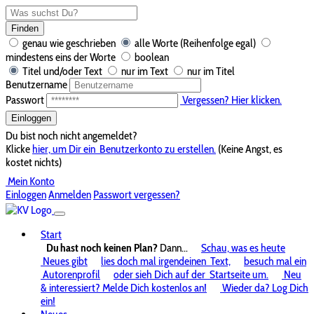
Finden
genau wie geschrieben
alle Worte (Reihenfolge egal)
mindestens eins der Worte
boolean
Titel und/oder Text
nur im Text
nur im Titel
Benutzername
Passwort
Vergessen? Hier klicken.
Einloggen
Du bist noch nicht angemeldet?
Klicke
hier, um Dir ein
Benutzerkonto zu erstellen.
(Keine Angst, es
kostet nichts)
Mein Konto
Einloggen
Anmelden
Passwort vergessen?
Start
Du hast noch keinen Plan?
Dann...
Schau, was es heute
Neues gibt
lies doch mal irgendeinen
Text,
besuch mal ein
Autorenprofil
oder sieh Dich auf der
Startseite um.
Neu
& interessiert? Melde Dich kostenlos an!
Wieder da? Log Dich
ein!