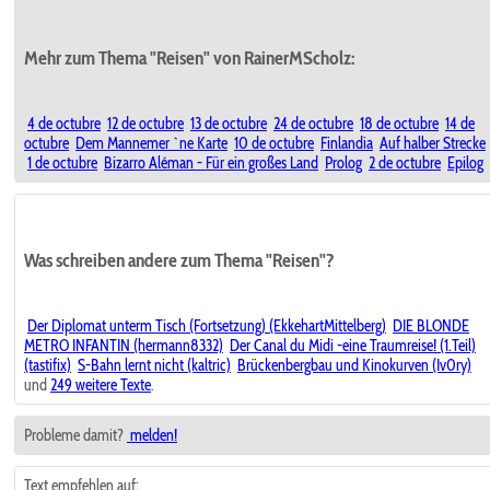
Mehr zum Thema "Reisen" von RainerMScholz:
4 de octubre
12 de octubre
13 de octubre
24 de octubre
18 de octubre
14 de
octubre
Dem Mannemer `ne Karte
10 de octubre
Finlandia
Auf halber Strecke
1 de octubre
Bizarro Aléman - Für ein großes Land
Prolog
2 de octubre
Epilog
Was schreiben andere zum Thema "Reisen"?
Der Diplomat unterm Tisch (Fortsetzung) (EkkehartMittelberg)
DIE BLONDE
METRO INFANTIN (hermann8332)
Der Canal du Midi -eine Traumreise! (1.Teil)
(tastifix)
S-Bahn lernt nicht (kaltric)
Brückenbergbau und Kinokurven (Iv0ry)
und
249 weitere Texte
.
Probleme damit?
melden!
Text empfehlen auf: