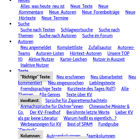
Neues
Alles, was heute
neu ist
Neue
Texte
Neue
Kommentare
Neue
Autoren
Neue
Forenbeiträge
Neue
Hörtexte
Neue
Termine
Suche
Suche nach Texten
Schlagwortsuche
Suche nach
Themen
Suche nach Autoren
Suche im Forum
Autoren
Neu angemeldet
Komplettliste
Zufallsautor
Autoren-
Teams
Autoren-Listen
Hörtext-Autoren
Unsere TOP
10
Aktive Nutzer
Kartei-Leichen
Nutzer in Auszeit
Inaktive Nutzer
Texte
"Richtige" Texte:
Neu erschienen
Neu überarbeitet
Neu
kommentiert
Neu eingesprochen
Lieblingstexte
Fremdsprachige Texte
Kurztexte des Tages (KdT)
Alle
Themen
Alle Genres
Texte über KV
Kunst:
Sprüche für Zigarettenschachteln
klein
Anmachsprüche für Dichter*innen
Chinesische Minister &
Co.
Der KV-Friedhof
Berühmte letzte Worte
Lieber KV
als gar keine Literatur
Warum heißt es eigentlich...?
Werbeanzeigen für KV
Best of SPAM
Fundgrube
"Deutsch"
Kolumnen:
Autorenkolumnen
Teamkolumnen