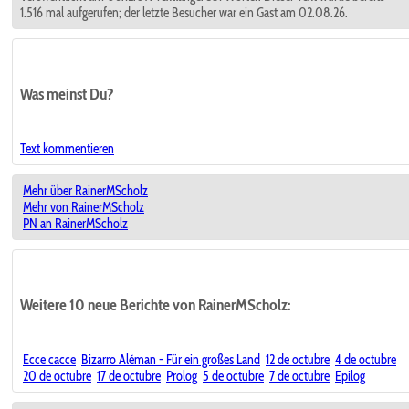
1.516 mal aufgerufen; der letzte Besucher war ein Gast am 02.08.26.
Was meinst Du?
Text kommentieren
Mehr über RainerMScholz
Mehr von RainerMScholz
PN an RainerMScholz
Weitere 10 neue Berichte von RainerMScholz:
Ecce cacce
Bizarro Aléman - Für ein großes Land
12 de octubre
4 de octubre
20 de octubre
17 de octubre
Prolog
5 de octubre
7 de octubre
Epilog