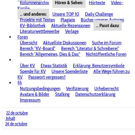
Kolumnenarchiv
Hören & Sehen:
Hörtexte
Video-
Kanäle
... und anderes:
Unsere TOP 10
Daily Challenge
Projekte mit Texten
Plagiate
Bücher unserer Autoren
KV-Bibliothek
Aktuelle Rezensionen
... Passt dazu:
Literaturwettbewerbe
Verlage
Foren
Übersicht
Aktuellste Diskussionen
Suche im Forum
Bereich "KV-Board"
Bereich "Literatur & Schreiberei"
Bereich "Allgemeines, Dies & Das"
Nichtöffentliche Foren
Über KV
Etwas Statistik
Erklärung: Benutzersymbole
Spende für KV
Unsere Spenderliste
Alle Wege führen zu
KV
Passwort vergessen?
§§
Nutzungsbedingungen
Verifizierung
Urheberrecht
Avatare & Bilder
Stalking
Datenschutzerklärung
Impressum
22 de octubre
Inhalt
24 de octubre