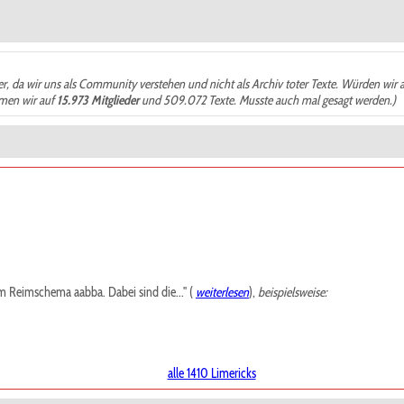
der, da wir uns als Community verstehen und nicht als Archiv toter Texte. Würden wir 
ämen wir auf
15.973 Mitglieder
und 509.072 Texte. Musste auch mal gesagt werden.)
m Reimschema aabba. Dabei sind die..." (
weiterlesen
),
beispielsweise:
alle 1410 Limericks