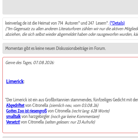
keinverlag.de ist die Heimat von 714
Autoren* und 247
Lesern*.
(*Details)
(*Im Gegensatz zu allen anderen Literaturforen zählen wir nur die aktiven Mitglie
abziehen, die sich selbst wieder abgemeldet haben oder rausgeworfen wurden, k
Momentan gibt es keine neuen Diskussionsbeiträge im Forum.
Genre des Tages, 07.08.2026:
Limerick
:
"Der Limerick ist ein aus Großbritannien stammendes, fünfzeiliges Gedicht mit de
Abgedriftet
von Citronella
(ziemlich neu, vom 03.08.26)
Gottes Zoo ist riesengroß
von Citronella
(recht lang: 628 Worte)
smalltalk
von harzgebirgler
(noch gar keine Kommentare)
Versetzt!
von Citronella
(selten gelesen: nur 23 Aufrufe)