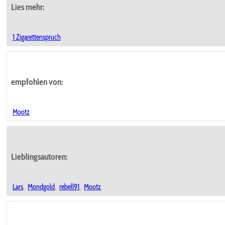
Lies mehr:
1 Zigarettenspruch
empfohlen von:
Mootz
Lieblingsautoren:
Lars
,
Mondgold
,
rebell91
,
Mootz