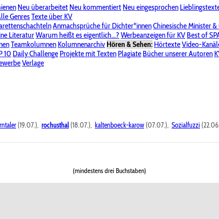
hienen
Neu überarbeitet
Neu kommentiert
Neu eingesprochen
Lieblingstext
-Board"
lle Genres
Bereich "Literatur & Schreiberei"
Texte über KV
Bereich "Allgemeines, Dies & Das"
arettenschachteln
Anmachsprüche für Dichter*innen
Chinesische Minister &
ine Literatur
 KV
Unsere Spenderliste
Warum heißt es eigentlich...?
Alle Wege führen zu KV
Werbeanzeigen für KV
Passwort vergessen?
Best of S
nen
Teamkolumnen
Kolumnenarchiv
Hören & Sehen:
Hörtexte
Video-Kanäl
er
P 10
Stalking
Daily Challenge
Datenschutzerklärung
Projekte mit Texten
Impressum
Plagiate
Bücher unserer Autoren
K
bewerbe
Verlage
rntaler
(19.07.),
rochusthal
(18.07.),
kaltenboeck-karow
(07.07.),
Sozialfuzzi
(22.06
(mindestens drei Buchstaben)