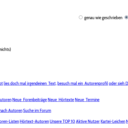
genau wie geschrieben
nichts)
bt
lies doch mal irgendeinen
Text,
besuch mal ein
Autorenprofil
oder sieh D
utoren
Neue
Forenbeiträge
Neue
Hörtexte
Neue
Termine
nach Autoren
Suche im Forum
oren-Listen
Hörtext-Autoren
Unsere TOP 10
Aktive Nutzer
Kartei-Leichen
N