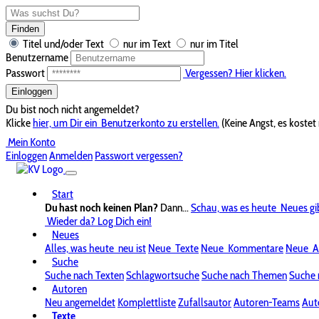
Finden
Titel und/oder Text
nur im Text
nur im Titel
Benutzername
Passwort
Vergessen? Hier klicken.
Einloggen
Du bist noch nicht angemeldet?
Klicke
hier, um Dir ein
Benutzerkonto zu erstellen.
(Keine Angst, es kostet 
Mein Konto
Einloggen
Anmelden
Passwort vergessen?
Start
Du hast noch keinen Plan?
Dann...
Schau, was es heute
Neues gi
Wieder da? Log Dich ein!
Neues
Alles, was heute
neu ist
Neue
Texte
Neue
Kommentare
Neue
A
Suche
Suche nach Texten
Schlagwortsuche
Suche nach Themen
Suche 
Autoren
Neu angemeldet
Komplettliste
Zufallsautor
Autoren-Teams
Aut
Texte