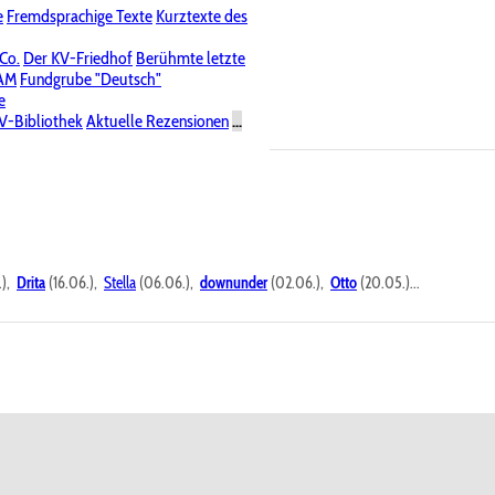
e
Fremdsprachige Texte
Kurztexte des
Nichtöffentliche Foren
 Co.
Der KV-Friedhof
Berühmte letzte
PAM
Fundgrube "Deutsch"
e
V-Bibliothek
Aktuelle Rezensionen
...
.),
Drita
(16.06.),
Stella
(06.06.),
downunder
(02.06.),
Otto
(20.05.)...