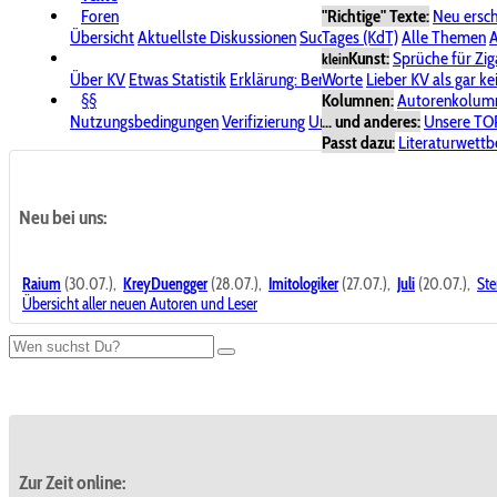
Foren
"Richtige" Texte:
Neu ersc
Übersicht
Aktuellste Diskussionen
Suche im Forum
Tages (KdT)
Alle Themen
Bereich "KV
A
Kunst:
Sprüche für Zig
klein
Über KV
Etwas Statistik
Erklärung: Benutzersymbole
Worte
Lieber KV als gar ke
Spende für
§§
Kolumnen:
Autorenkolum
Nutzungsbedingungen
Verifizierung
Urheberrecht
... und anderes:
Avatare & Bild
Unsere TO
Passt dazu:
Literaturwett
Neu bei uns:
Raium
(30.07.),
KreyDuengger
(28.07.),
Imitologiker
(27.07.),
Juli
(20.07.),
Ste
Übersicht aller neuen Autoren und Leser
Zur Zeit online: