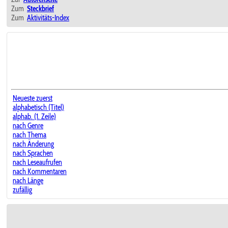
Zum
Steckbrief
Zum
Aktivitäts-Index
Neueste zuerst
alphabetisch (Titel)
alphab. (1. Zeile)
nach Genre
nach Thema
nach Änderung
nach Sprachen
nach Leseaufrufen
nach Kommentaren
nach Länge
zufällig