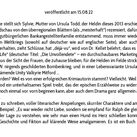
veröffentlicht am 15.08.22
ge stellt sich Sylvie, Mutter von Ursula Todd, der Heldin dieses 2013 ersc
dschau von den überregionalen Blättern (als „meisterhaft“) rezensiert, daf
 gutbürgerlichen Bankangestelltenfamilie entstammend, muss immer wied
Weltkriegs (sowohl auf deutscher wie auf englischer Seite), aber auch
rhalten, zieht Schlüsse, hat „déjà-vu“, wird von Dr. Kellet belehrt, dass e
 Life“ (deutscher Titel: „Die Unvollendete“ – ein durchschaubares Market
der Sicht der Frauen, die zuhause bleiben, für die Helden im Felde stricke
m.W. nirgends geschilderten Bombenkrieg, und in einer Lebensvariante Ursula
chämende Unity Valkyrie Mitford …
den? Weil es von einer erfolgreichen Krimiautorin stammt? Vielleicht. Wei
od ein unterhaltsames Spiel treibt, das der epischen Erzählweise zu wider
 noch einmal vor vorn beginnen kann, aber auch dem Drama ganz allgemein 
…
zu schreiben, voller literarischer Anspielungen, skurriler Charaktere und a
 Beispiel: „Es war wieder nicht Liebe, sondern sie empfand für Ralph die gl
n der Lage zu verstehen, wie sehr man einen Hund ins Herz schließen kon
Geschichte und Fiktion auf klärende Weise amalgamieren. Es ist ein Buch 