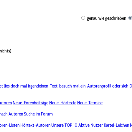
genau wie geschrieben
nichts)
bt
lies doch mal irgendeinen
Text,
besuch mal ein
Autorenprofil
oder sieh D
utoren
Neue
Forenbeiträge
Neue
Hörtexte
Neue
Termine
nach Autoren
Suche im Forum
oren-Listen
Hörtext-Autoren
Unsere TOP 10
Aktive Nutzer
Kartei-Leichen
N