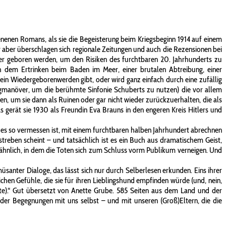
hienenen Romans, als sie die Begeisterung beim Kriegsbeginn 1914 auf einem
ür aber überschlagen sich regionale Zeitungen und auch die Rezensionen bei
er geboren werden, um den Risiken des furchtbaren 20. Jahrhunderts zu
 dem Ertrinken beim Baden im Meer, einer brutalen Abtreibung, einer
s ein Wiedergeborenwerden gibt, oder wird ganz einfach durch eine zufällig
ingmanöver, um die berühmte Sinfonie Schuberts zu nutzen) die vor allem
n, um sie dann als Ruinen oder gar nicht wieder zurückzuerhalten, die als
s gerät sie 1930 als Freundin Eva Brauns in den engeren Kreis Hitlers und
l es so vermessen ist, mit einem furchtbaren halben Jahrhundert abrechnen
streben scheint – und tatsächlich ist es ein Buch aus dramatischem Geist,
ähnlich, in dem die Toten sich zum Schluss vorm Publikum verneigen. Und
müsanter Dialoge, das lässt sich nur durch Selberlesen erkunden. Eins ihrer
eichen Gefühle, die sie für ihren Lieblingshund empfinden würde (und, nein,
nte).“ Gut übersetzt von Anette Grube. 585 Seiten aus dem Land und der
der Begegnungen mit uns selbst – und mit unseren (Groß)Eltern, die die