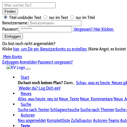
Finden
Titel und/oder Text
nur im Text
nur im Titel
Benutzername
Passwort
Vergessen? Hier klicken.
Einloggen
Du bist noch nicht angemeldet?
Klicke
hier, um Dir ein
Benutzerkonto zu erstellen.
(Keine Angst, es kostet 
Mein Konto
Einloggen
Anmelden
Passwort vergessen?
Start
Du hast noch keinen Plan?
Dann...
Schau, was es heute
Neues gi
Wieder da? Log Dich ein!
Neues
Alles, was heute
neu ist
Neue
Texte
Neue
Kommentare
Neue
A
Suche
Suche nach Texten
Schlagwortsuche
Suche nach Themen
Suche 
Autoren
Neu angemeldet
Komplettliste
Zufallsautor
Autoren-Teams
Aut
Texte