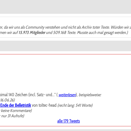
der, da wir uns als Community verstehen und nicht als Archiv toter Texte. Würden wir 
ämen wir auf
15.973 Mitglieder
und 509.168 Texte. Musste auch mal gesagt werden.)
mal 140 Zeichen (incl. Satz- und..." (
weiterlesen
),
beispielsweise:
 16.06.26)
nde der Belletristik
von toltec-head
(recht lang: 541 Worte)
r keine Kommentare)
: nur 31 Aufrufe)
alle 179 Tweets