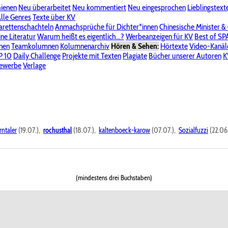
hienen
Neu überarbeitet
Neu kommentiert
Neu eingesprochen
Lieblingstext
-Board"
lle Genres
Bereich "Literatur & Schreiberei"
Texte über KV
Bereich "Allgemeines, Dies & Das"
arettenschachteln
Anmachsprüche für Dichter*innen
Chinesische Minister &
ine Literatur
 KV
Unsere Spenderliste
Warum heißt es eigentlich...?
Alle Wege führen zu KV
Werbeanzeigen für KV
Passwort vergessen?
Best of S
nen
Teamkolumnen
Kolumnenarchiv
Hören & Sehen:
Hörtexte
Video-Kanäl
er
P 10
Stalking
Daily Challenge
Datenschutzerklärung
Projekte mit Texten
Impressum
Plagiate
Bücher unserer Autoren
K
bewerbe
Verlage
rntaler
(19.07.),
rochusthal
(18.07.),
kaltenboeck-karow
(07.07.),
Sozialfuzzi
(22.06
(mindestens drei Buchstaben)