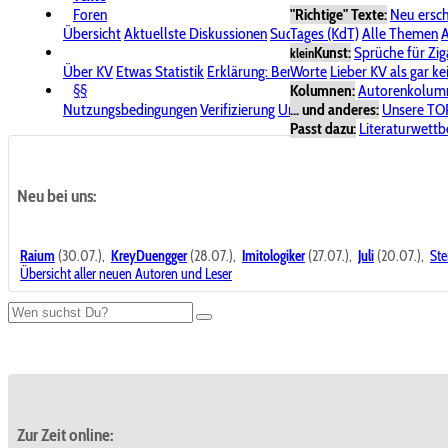
Foren
"Richtige" Texte:
Neu ersc
Übersicht
Aktuellste Diskussionen
Suche im Forum
Tages (KdT)
Alle Themen
Bereich "KV
A
Kunst:
Sprüche für Zig
klein
Über KV
Etwas Statistik
Erklärung: Benutzersymbole
Worte
Lieber KV als gar ke
Spende für
§§
Kolumnen:
Autorenkolum
Nutzungsbedingungen
Verifizierung
Urheberrecht
... und anderes:
Avatare & Bild
Unsere TO
Passt dazu:
Literaturwett
Neu bei uns:
Raium
(30.07.),
KreyDuengger
(28.07.),
Imitologiker
(27.07.),
Juli
(20.07.),
Ste
Übersicht aller neuen Autoren und Leser
Zur Zeit online: