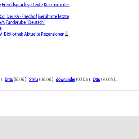
e
Fremdsprachige Texte
Kurztexte des
Nichtöffentliche Foren
 Co.
Der KV-Friedhof
Berühmte letzte
PAM
Fundgrube "Deutsch"
e
V-Bibliothek
Aktuelle Rezensionen
...
.),
Drita
(16.06.),
Stella
(06.06.),
downunder
(02.06.),
Otto
(20.05.)...