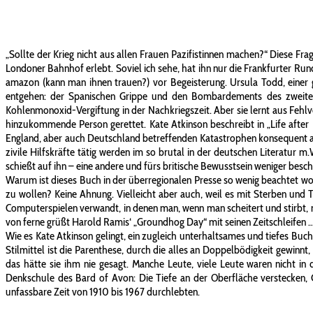
„Sollte der Krieg nicht aus allen Frauen Pazifistinnen machen?“ Diese Fra
Londoner Bahnhof erlebt. Soviel ich sehe, hat ihn nur die Frankfurter Run
amazon (kann man ihnen trauen?) vor Begeisterung. Ursula Todd, einer
entgehen: der Spanischen Grippe und den Bombardements des zweiten 
Kohlenmonoxid-Vergiftung in der Nachkriegszeit. Aber sie lernt aus Fehlve
hinzukommende Person gerettet. Kate Atkinson beschreibt in „Life after
England, aber auch Deutschland betreffenden Katastrophen konsequent aus 
zivile Hilfskräfte tätig werden im so brutal in der deutschen Literatur 
schießt auf ihn – eine andere und fürs britische Bewusstsein weniger bes
Warum ist dieses Buch in der überregionalen Presse so wenig beachtet wor
zu wollen? Keine Ahnung. Vielleicht aber auch, weil es mit Sterben und T
Computerspielen verwandt, in denen man, wenn man scheitert und stirbt,
von ferne grüßt Harold Ramis‘ „Groundhog Day“ mit seinen Zeitschleifen 
Wie es Kate Atkinson gelingt, ein zugleich unterhaltsames und tiefes Buch 
Stilmittel ist die Parenthese, durch die alles an Doppelbödigkeit gewinnt,
das hätte sie ihm nie gesagt. Manche Leute, viele Leute waren nicht i
Denkschule des Bard of Avon: Die Tiefe an der Oberfläche verstecken, 
unfassbare Zeit von 1910 bis 1967 durchlebten.