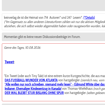
keinverlag.de ist die Heimat von 714
Autoren* und 247
Lesern*.
(*Details)
(*Im Gegensatz zu allen anderen Literaturforen zählen wir nur die aktiven Mitglie
abziehen, die sich selbst wieder abgemeldet haben oder rausgeworfen wurden, k
Momentan gibt es keine neuen Diskussionsbeiträge im Forum.
Genre des Tages, 10.08.2026:
Tweet
:
"Ein Tweet (oder auch Tiny Tale) ist eine extrem kurze Kurzgeschichte, die aus maxi
DAS FUSSBALL-W︎U︎N︎D︎E︎R VON ATLANTA
von harzgebirgler
(ziemlich neu, vom
"Alle wollen nur noch schreiben, niemand mehr lesen" - Edmund White über das E
Indianer: Ehemaliger Kindesentzug in Kanada!
von Thomas-Wiefelhaus
(noch ga
DER WAL BLEIBT STUR BISLANG OHNE SPUR
von harzgebirgler
(selten gelesen