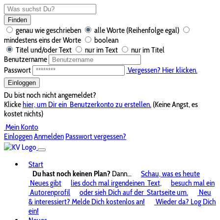
Finden
genau wie geschrieben
alle Worte (Reihenfolge egal)
mindestens eins der Worte
boolean
Titel und/oder Text
nur im Text
nur im Titel
Benutzername
Passwort
Vergessen? Hier klicken.
Einloggen
Du bist noch nicht angemeldet?
Klicke
hier, um Dir ein
Benutzerkonto zu erstellen.
(Keine Angst, es
kostet nichts)
Mein Konto
Einloggen
Anmelden
Passwort vergessen?
Start
Du hast noch keinen Plan?
Dann...
Schau, was es heute
Neues gibt
lies doch mal irgendeinen
Text,
besuch mal ein
Autorenprofil
oder sieh Dich auf der
Startseite um.
Neu
& interessiert? Melde Dich kostenlos an!
Wieder da? Log Dich
ein!