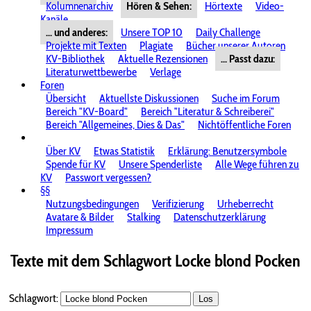
Kolumnenarchiv
Hören & Sehen:
Hörtexte
Video-
Kanäle
... und anderes:
Unsere TOP 10
Daily Challenge
Projekte mit Texten
Plagiate
Bücher unserer Autoren
KV-Bibliothek
Aktuelle Rezensionen
... Passt dazu:
Literaturwettbewerbe
Verlage
Foren
Übersicht
Aktuellste Diskussionen
Suche im Forum
Bereich "KV-Board"
Bereich "Literatur & Schreiberei"
Bereich "Allgemeines, Dies & Das"
Nichtöffentliche Foren
Über KV
Etwas Statistik
Erklärung: Benutzersymbole
Spende für KV
Unsere Spenderliste
Alle Wege führen zu
KV
Passwort vergessen?
§§
Nutzungsbedingungen
Verifizierung
Urheberrecht
Avatare & Bilder
Stalking
Datenschutzerklärung
Impressum
Texte mit dem Schlagwort
Locke blond Pocken
Schlagwort:
Los