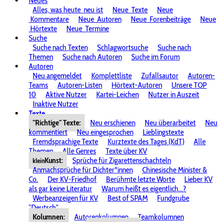
Neues
Alles, was heute
neu ist
Neue
Texte
Neue
Kommentare
Neue
Autoren
Neue
Forenbeiträge
Neue
Hörtexte
Neue
Termine
Suche
Suche nach Texten
Schlagwortsuche
Suche nach
Themen
Suche nach Autoren
Suche im Forum
Autoren
Neu angemeldet
Komplettliste
Zufallsautor
Autoren-
Teams
Autoren-Listen
Hörtext-Autoren
Unsere TOP
10
Aktive Nutzer
Kartei-Leichen
Nutzer in Auszeit
Inaktive Nutzer
Texte
"Richtige" Texte:
Neu erschienen
Neu überarbeitet
Neu
kommentiert
Neu eingesprochen
Lieblingstexte
Fremdsprachige Texte
Kurztexte des Tages (KdT)
Alle
Themen
Alle Genres
Texte über KV
Kunst:
Sprüche für Zigarettenschachteln
klein
Anmachsprüche für Dichter*innen
Chinesische Minister &
Co.
Der KV-Friedhof
Berühmte letzte Worte
Lieber KV
als gar keine Literatur
Warum heißt es eigentlich...?
Werbeanzeigen für KV
Best of SPAM
Fundgrube
"Deutsch"
Kolumnen:
Autorenkolumnen
Teamkolumnen