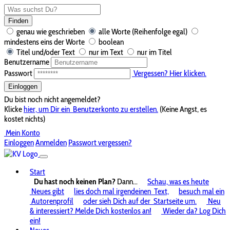
Finden
genau wie geschrieben
alle Worte (Reihenfolge egal)
mindestens eins der Worte
boolean
Titel und/oder Text
nur im Text
nur im Titel
Benutzername
Passwort
Vergessen? Hier klicken.
Einloggen
Du bist noch nicht angemeldet?
Klicke
hier, um Dir ein
Benutzerkonto zu erstellen.
(Keine Angst, es
kostet nichts)
Mein Konto
Einloggen
Anmelden
Passwort vergessen?
Start
Du hast noch keinen Plan?
Dann...
Schau, was es heute
Neues gibt
lies doch mal irgendeinen
Text,
besuch mal ein
Autorenprofil
oder sieh Dich auf der
Startseite um.
Neu
& interessiert? Melde Dich kostenlos an!
Wieder da? Log Dich
ein!