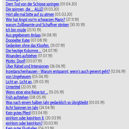
Dem Tod von der Schippe springen
(01.04.20)
Die spinnen, die ... ALLE!
(11.03.20)
Hört alle mal bitte auf zu atmen
(05.02.20)
Wer hat Angst vor'm schwarzen Mann?
(27.11.19)
warum Zollbeamte und Schaffner stinken
(30.10.19)
Ich bin müde
(23.10.19)
Aus gegebenem Anlass
(14.08.19)
Doppelter Kater
(07.08.19)
Gedanken ohne das Klopfen.
(31.07.19)
Die heutige Kolumne ...
(24.07.19)
Woanders aufstehen
(17.07.19)
Motto: Doof!
(03.07.19)
Über Rätsel und Intensionen
(26.06.19)
Inzestarschenhausen - Warum entspannt, wenn's auch genervt geht?
(12.06.19)
von Ungeheuern
(05.06.19)
Licht an, Licht an.
(29.05.19)
Untertitel
(22.05.19)
Wenn einer eine Reise tut ...
(15.05.19)
Früh aufstehen
(08.05.19)
Was nach einem halben Jahr gedanklich so übrigbleibt
(01.05.19)
Acht Spinnen im Jahr
(24.04.19)
Kein gutes Pferd
(03.04.19)
einHorn oder keinHorn II.
(20.03.19)
einHorn oder keinHorn?
(13.03.19)
Kein guter Flughafen
(06.03.19)