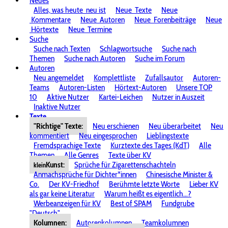
Neues
Alles, was heute
neu ist
Neue
Texte
Neue
Kommentare
Neue
Autoren
Neue
Forenbeiträge
Neue
Hörtexte
Neue
Termine
Suche
Suche nach Texten
Schlagwortsuche
Suche nach
Themen
Suche nach Autoren
Suche im Forum
Autoren
Neu angemeldet
Komplettliste
Zufallsautor
Autoren-
Teams
Autoren-Listen
Hörtext-Autoren
Unsere TOP
10
Aktive Nutzer
Kartei-Leichen
Nutzer in Auszeit
Inaktive Nutzer
Texte
"Richtige" Texte:
Neu erschienen
Neu überarbeitet
Neu
kommentiert
Neu eingesprochen
Lieblingstexte
Fremdsprachige Texte
Kurztexte des Tages (KdT)
Alle
Themen
Alle Genres
Texte über KV
Kunst:
Sprüche für Zigarettenschachteln
klein
Anmachsprüche für Dichter*innen
Chinesische Minister &
Co.
Der KV-Friedhof
Berühmte letzte Worte
Lieber KV
als gar keine Literatur
Warum heißt es eigentlich...?
Werbeanzeigen für KV
Best of SPAM
Fundgrube
"Deutsch"
Kolumnen:
Autorenkolumnen
Teamkolumnen