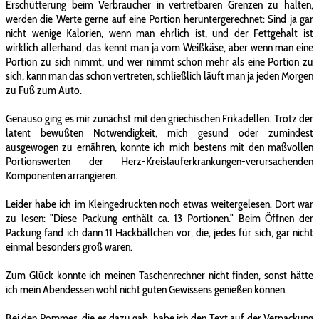
Erschütterung beim Verbraucher in vertretbaren Grenzen zu halten,
werden die Werte gerne auf eine Portion heruntergerechnet: Sind ja gar
nicht wenige Kalorien, wenn man ehrlich ist, und der Fettgehalt ist
wirklich allerhand, das kennt man ja vom Weißkäse, aber wenn man eine
Portion zu sich nimmt, und wer nimmt schon mehr als eine Portion zu
sich, kann man das schon vertreten, schließlich läuft man ja jeden Morgen
zu Fuß zum Auto.
Genauso ging es mir zunächst mit den griechischen Frikadellen. Trotz der
latent bewußten Notwendigkeit, mich gesund oder zumindest
ausgewogen zu ernähren, konnte ich mich bestens mit den maßvollen
Portionswerten der Herz-Kreislauferkrankungen-verursachenden
Komponenten arrangieren.
Leider habe ich im Kleingedruckten noch etwas weitergelesen. Dort war
zu lesen: "Diese Packung enthält ca. 13 Portionen." Beim Öffnen der
Packung fand ich dann 11 Hackbällchen vor, die, jedes für sich, gar nicht
einmal besonders groß waren.
Zum Glück konnte ich meinen Taschenrechner nicht finden, sonst hätte
ich mein Abendessen wohl nicht guten Gewissens genießen können.
Bei den Pommes, die es dazu gab, habe ich den Text auf der Verpackung