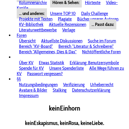
Kolumnenarchiv
Hören & Sehen:
Hörtexte
Video-
Kanäle
... und anderes:
Unsere TOP 10
Daily Challenge
Projekte mit Texten
Plagiate
Bücher unserer Autoren
KV-Bibliothek
Aktuelle Rezensionen
... Passt dazu:
Literaturwettbewerbe
Verlage
Foren
Übersicht
Aktuellste Diskussionen
Suche im Forum
Bereich "KV-Board"
Bereich "Literatur & Schreiberei"
Bereich "Allgemeines, Dies & Das"
Nichtöffentliche Foren
Über KV
Etwas Statistik
Erklärung: Benutzersymbole
Spende für KV
Unsere Spenderliste
Alle Wege führen zu
KV
Passwort vergessen?
§§
Nutzungsbedingungen
Verifizierung
Urheberrecht
Avatare & Bilder
Stalking
Datenschutzerklärung
Impressum
keinEinhorn
keinEskapismus, keinRosa, keineLiebe.