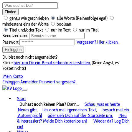
Finden
genau wie geschrieben
alle Worte (Reihenfolge egal)
mindestens eins der Worte
boolean
Titel und/oder Text
nur im Text
nur im Titel
Benutzername
Passwort
Vergessen? Hier klicken.
Einloggen
Du bist noch nicht angemeldet?
Klicke
hier, um Dir ein
Benutzerkonto zu erstellen.
(Keine Angst, es
kostet nichts)
Mein Konto
Einloggen
Anmelden
Passwort vergessen?
Start
Du hast noch keinen Plan?
Dann...
Schau, was es heute
Neues gibt
lies doch mal irgendeinen
Text,
besuch mal ein
Autorenprofil
oder sieh Dich auf der
Startseite um.
Neu
& interessiert? Melde Dich kostenlos an!
Wieder da? Log Dich
ein!