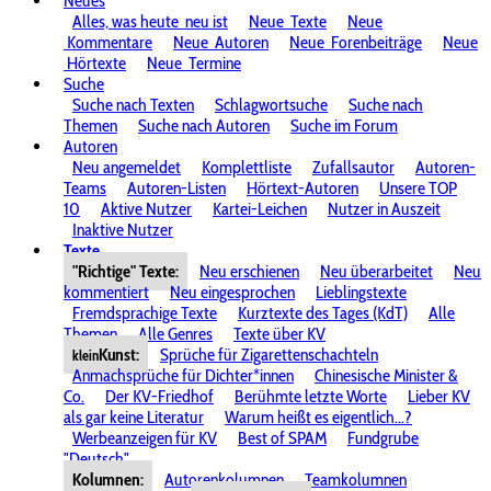
Neues
Alles, was heute
neu ist
Neue
Texte
Neue
Kommentare
Neue
Autoren
Neue
Forenbeiträge
Neue
Hörtexte
Neue
Termine
Suche
Suche nach Texten
Schlagwortsuche
Suche nach
Themen
Suche nach Autoren
Suche im Forum
Autoren
Neu angemeldet
Komplettliste
Zufallsautor
Autoren-
Teams
Autoren-Listen
Hörtext-Autoren
Unsere TOP
10
Aktive Nutzer
Kartei-Leichen
Nutzer in Auszeit
Inaktive Nutzer
Texte
"Richtige" Texte:
Neu erschienen
Neu überarbeitet
Neu
kommentiert
Neu eingesprochen
Lieblingstexte
Fremdsprachige Texte
Kurztexte des Tages (KdT)
Alle
Themen
Alle Genres
Texte über KV
Kunst:
Sprüche für Zigarettenschachteln
klein
Anmachsprüche für Dichter*innen
Chinesische Minister &
Co.
Der KV-Friedhof
Berühmte letzte Worte
Lieber KV
als gar keine Literatur
Warum heißt es eigentlich...?
Werbeanzeigen für KV
Best of SPAM
Fundgrube
"Deutsch"
Kolumnen:
Autorenkolumnen
Teamkolumnen