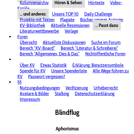
Kolumnenarchiv
Hören & Sehen:
Hörtexte
Video-
Kanäle
... und anderes:
Unsere TOP 10
Daily Challenge
Projekte mit Texten
Plagiate
Bücher unserer Autoren
KV-Bibliothek
Aktuelle Rezensionen
... Passt dazu:
Literaturwettbewerbe
Verlage
Foren
Übersicht
Aktuellste Diskussionen
Suche im Forum
Bereich "KV-Board"
Bereich "Literatur & Schreiberei"
Bereich "Allgemeines, Dies & Das"
Nichtöffentliche Foren
Über KV
Etwas Statistik
Erklärung: Benutzersymbole
Spende für KV
Unsere Spenderliste
Alle Wege führen zu
KV
Passwort vergessen?
§§
Nutzungsbedingungen
Verifizierung
Urheberrecht
Avatare & Bilder
Stalking
Datenschutzerklärung
Impressum
Blindflug
Aphorismus