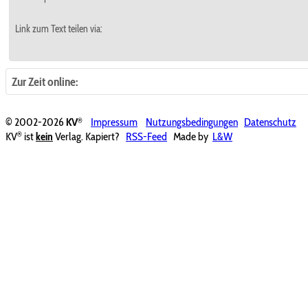
Link zum Text teilen via:
Zur Zeit online:
®
© 2002-2026
KV
Impressum
Nutzungsbedingungen
Datenschutz
®
KV
ist
kein
Verlag. Kapiert?
RSS-Feed
Made by
L&W