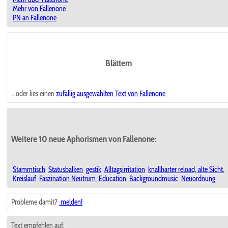
Mehr von Fallenone
PN an Fallenone
Blättern
...oder lies einen
zufällig ausgewählten
Text von Fallenone.
Weitere 10 neue Aphorismen von Fallenone:
Stammtisch
Statusbalken
gestik
Alltagsirritation
knallharter reload, alte Sicht.
Kreislauf
Faszination Neutrum
Education
Backgroundmusic
Neuordnung
Probleme damit?
melden!
Text empfehlen auf: