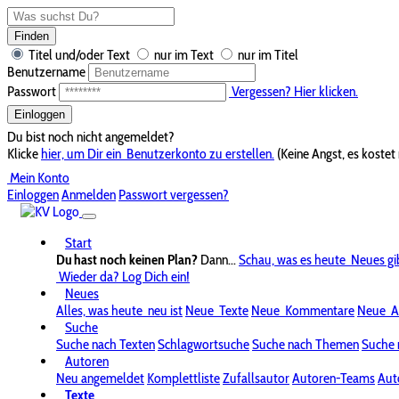
Finden
Titel und/oder Text
nur im Text
nur im Titel
Benutzername
Passwort
Vergessen? Hier klicken.
Einloggen
Du bist noch nicht angemeldet?
Klicke
hier, um Dir ein
Benutzerkonto zu erstellen.
(Keine Angst, es kostet 
Mein Konto
Einloggen
Anmelden
Passwort vergessen?
Start
Du hast noch keinen Plan?
Dann...
Schau, was es heute
Neues gi
Wieder da? Log Dich ein!
Neues
Alles, was heute
neu ist
Neue
Texte
Neue
Kommentare
Neue
A
Suche
Suche nach Texten
Schlagwortsuche
Suche nach Themen
Suche 
Autoren
Neu angemeldet
Komplettliste
Zufallsautor
Autoren-Teams
Aut
Texte