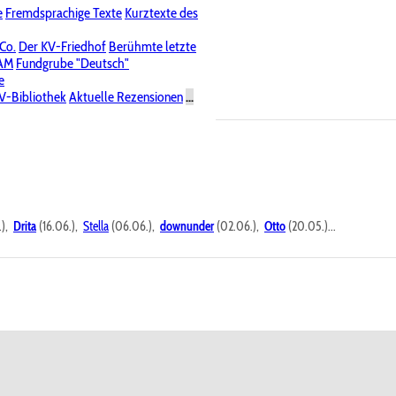
e
Fremdsprachige Texte
Kurztexte des
Nichtöffentliche Foren
 Co.
Der KV-Friedhof
Berühmte letzte
PAM
Fundgrube "Deutsch"
e
V-Bibliothek
Aktuelle Rezensionen
...
.),
Drita
(16.06.),
Stella
(06.06.),
downunder
(02.06.),
Otto
(20.05.)...