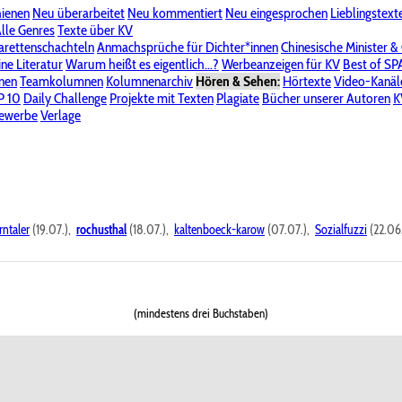
hienen
Neu überarbeitet
Neu kommentiert
Neu eingesprochen
Lieblingstext
-Board"
lle Genres
Bereich "Literatur & Schreiberei"
Texte über KV
Bereich "Allgemeines, Dies & Das"
arettenschachteln
Anmachsprüche für Dichter*innen
Chinesische Minister &
ine Literatur
 KV
Unsere Spenderliste
Warum heißt es eigentlich...?
Alle Wege führen zu KV
Werbeanzeigen für KV
Passwort vergessen?
Best of S
nen
Teamkolumnen
Kolumnenarchiv
Hören & Sehen:
Hörtexte
Video-Kanäl
er
P 10
Stalking
Daily Challenge
Datenschutzerklärung
Projekte mit Texten
Impressum
Plagiate
Bücher unserer Autoren
K
bewerbe
Verlage
rntaler
(19.07.),
rochusthal
(18.07.),
kaltenboeck-karow
(07.07.),
Sozialfuzzi
(22.06
(mindestens drei Buchstaben)