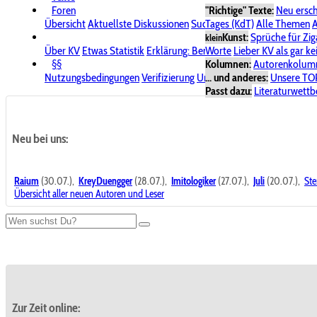
Foren
"Richtige" Texte:
Neu ersc
Übersicht
Aktuellste Diskussionen
Suche im Forum
Tages (KdT)
Alle Themen
Bereich "KV
A
Kunst:
Sprüche für Zig
klein
Über KV
Etwas Statistik
Erklärung: Benutzersymbole
Worte
Lieber KV als gar ke
Spende für
§§
Kolumnen:
Autorenkolum
Nutzungsbedingungen
Verifizierung
Urheberrecht
... und anderes:
Avatare & Bild
Unsere TO
Passt dazu:
Literaturwett
Neu bei uns:
Raium
(30.07.),
KreyDuengger
(28.07.),
Imitologiker
(27.07.),
Juli
(20.07.),
Ste
Übersicht aller neuen Autoren und Leser
Zur Zeit online: