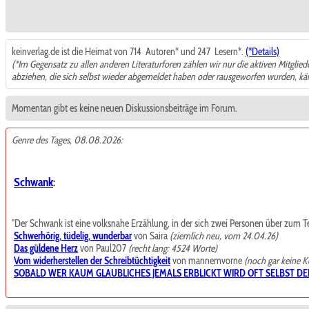
keinverlag.de ist die Heimat von 714
Autoren* und 247
Lesern*.
(*Details)
(*Im Gegensatz zu allen anderen Literaturforen zählen wir nur die aktiven Mitglie
abziehen, die sich selbst wieder abgemeldet haben oder rausgeworfen wurden, k
Momentan gibt es keine neuen Diskussionsbeiträge im Forum.
Genre des Tages, 08.08.2026:
Schwank
:
"Der Schwank ist eine volksnahe Erzählung, in der sich zwei Personen über zum Teil t
Schwerhörig, tüdelig, wunderbar
von Saira
(ziemlich neu, vom 24.04.26)
Das güldene Herz
von Paul207
(recht lang: 4524 Worte)
Vom widerherstellen der Schreibtüchtigkeit
von mannemvorne
(noch gar keine 
SOBALD WER KAUM GLAUBLICHES JEMALS ERBLICKT WIRD OFT SELBST DE