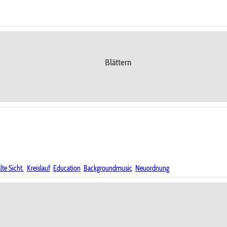
Blättern
lte Sicht.
Kreislauf
Education
Backgroundmusic
Neuordnung