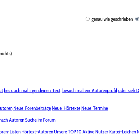
genau wie geschrieben
nichts)
bt
lies doch mal irgendeinen
Text,
besuch mal ein
Autorenprofil
oder sieh D
utoren
Neue
Forenbeiträge
Neue
Hörtexte
Neue
Termine
nach Autoren
Suche im Forum
oren-Listen
Hörtext-Autoren
Unsere TOP 10
Aktive Nutzer
Kartei-Leichen
N