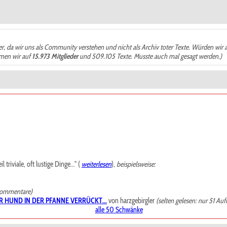
der, da wir uns als Community verstehen und nicht als Archiv toter Texte. Würden wir 
ämen wir auf
15.973 Mitglieder
und 509.105 Texte. Musste auch mal gesagt werden.)
riviale, oft lustige Dinge..." (
weiterlesen
),
beispielsweise:
Kommentare)
R HUND IN DER PFANNE VERRÜCKT...
von harzgebirgler
(selten gelesen: nur 51 Auf
alle 50 Schwänke