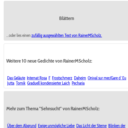
Blättern
...oder lies einen
zufällig ausgewählten
Text von RainerMScholz.
Weitere 10 neue Gedichte von RainerMScholz:
Das Geläute
Internat Rosa
F
Frostschmerz
Daheim
Onival sur mer/Gare d´Eu
Jutta
Tomik
Graduell kondensierter Laich
Pecharia
Mehr zum Thema "Sehnsucht" von RainerMScholz:
Über dem Abgrund
Ewige unmögliche Liebe
Das Licht der Sterne
Blinken der