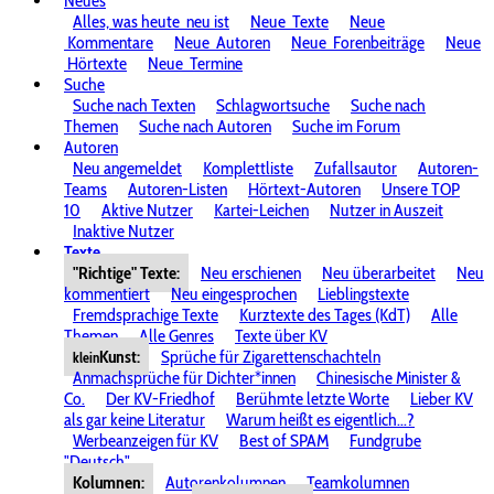
Neues
Alles, was heute
neu ist
Neue
Texte
Neue
Kommentare
Neue
Autoren
Neue
Forenbeiträge
Neue
Hörtexte
Neue
Termine
Suche
Suche nach Texten
Schlagwortsuche
Suche nach
Themen
Suche nach Autoren
Suche im Forum
Autoren
Neu angemeldet
Komplettliste
Zufallsautor
Autoren-
Teams
Autoren-Listen
Hörtext-Autoren
Unsere TOP
10
Aktive Nutzer
Kartei-Leichen
Nutzer in Auszeit
Inaktive Nutzer
Texte
"Richtige" Texte:
Neu erschienen
Neu überarbeitet
Neu
kommentiert
Neu eingesprochen
Lieblingstexte
Fremdsprachige Texte
Kurztexte des Tages (KdT)
Alle
Themen
Alle Genres
Texte über KV
Kunst:
Sprüche für Zigarettenschachteln
klein
Anmachsprüche für Dichter*innen
Chinesische Minister &
Co.
Der KV-Friedhof
Berühmte letzte Worte
Lieber KV
als gar keine Literatur
Warum heißt es eigentlich...?
Werbeanzeigen für KV
Best of SPAM
Fundgrube
"Deutsch"
Kolumnen:
Autorenkolumnen
Teamkolumnen