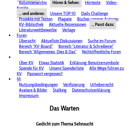
Kolumnenarchiv
Hören & Sehen:
Hörtexte
Video-
Kanäle
... und anderes:
Unsere TOP 10
Daily Challenge
Projekte mit Texten
Plagiate
Bücher unserer Autoren
KV-Bibliothek
Aktuelle Rezensionen
... Passt dazu:
Literaturwettbewerbe
Verlage
Foren
Übersicht
Aktuellste Diskussionen
Suche im Forum
Bereich "KV-Board"
Bereich "Literatur & Schreiberei"
Bereich "Allgemeines, Dies & Das"
Nichtöffentliche Foren
Über KV
Etwas Statistik
Erklärung: Benutzersymbole
Spende für KV
Unsere Spenderliste
Alle Wege führen zu
KV
Passwort vergessen?
§§
Nutzungsbedingungen
Verifizierung
Urheberrecht
Avatare & Bilder
Stalking
Datenschutzerklärung
Impressum
Das Warten
Gedicht zum Thema Sehnsucht