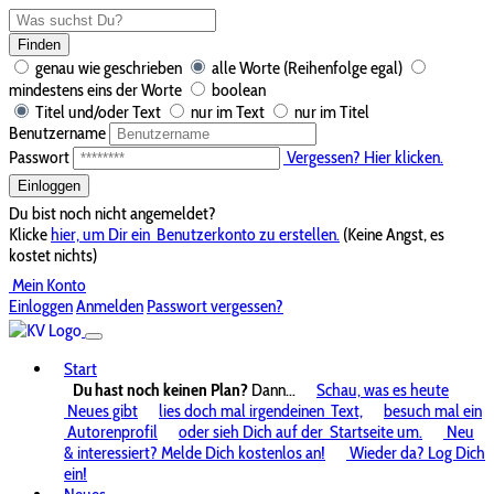
Finden
genau wie geschrieben
alle Worte (Reihenfolge egal)
mindestens eins der Worte
boolean
Titel und/oder Text
nur im Text
nur im Titel
Benutzername
Passwort
Vergessen? Hier klicken.
Einloggen
Du bist noch nicht angemeldet?
Klicke
hier, um Dir ein
Benutzerkonto zu erstellen.
(Keine Angst, es
kostet nichts)
Mein Konto
Einloggen
Anmelden
Passwort vergessen?
Start
Du hast noch keinen Plan?
Dann...
Schau, was es heute
Neues gibt
lies doch mal irgendeinen
Text,
besuch mal ein
Autorenprofil
oder sieh Dich auf der
Startseite um.
Neu
& interessiert? Melde Dich kostenlos an!
Wieder da? Log Dich
ein!