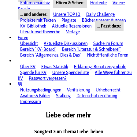
Kolumnenarchiv
Hören & Sehen:
Hörtexte
Video-
Kanäle
... und anderes:
Unsere TOP 10
Daily Challenge
Projekte mit Texten
Plagiate
Bücher unserer Autoren
KV-Bibliothek
Aktuelle Rezensionen
... Passt dazu:
Literaturwettbewerbe
Verlage
Foren
Übersicht
Aktuellste Diskussionen
Suche im Forum
Bereich "KV-Board"
Bereich "Literatur & Schreiberei"
Bereich "Allgemeines, Dies & Das"
Nichtöffentliche Foren
Über KV
Etwas Statistik
Erklärung: Benutzersymbole
Spende für KV
Unsere Spenderliste
Alle Wege führen zu
KV
Passwort vergessen?
§§
Nutzungsbedingungen
Verifizierung
Urheberrecht
Avatare & Bilder
Stalking
Datenschutzerklärung
Impressum
Liebe oder mehr
Songtext zum Thema Liebe, lieben