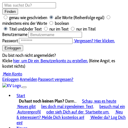
Finden
genau wie geschrieben
alle Worte (Reihenfolge egal)
mindestens eins der Worte
boolean
Titel und/oder Text
nur im Text
nur im Titel
Benutzername
Passwort
Vergessen? Hier klicken.
Einloggen
Du bist noch nicht angemeldet?
Klicke
hier, um Dir ein
Benutzerkonto zu erstellen.
(Keine Angst, es
kostet nichts)
Mein Konto
Einloggen
Anmelden
Passwort vergessen?
Start
Du hast noch keinen Plan?
Dann...
Schau, was es heute
Neues gibt
lies doch mal irgendeinen
Text,
besuch mal ein
Autorenprofil
oder sieh Dich auf der
Startseite um.
Neu
& interessiert? Melde Dich kostenlos an!
Wieder da? Log Dich
ein!