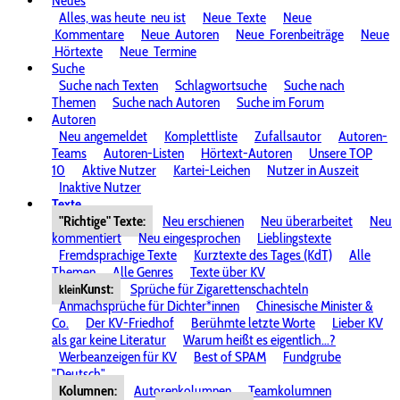
Neues
Alles, was heute
neu ist
Neue
Texte
Neue
Kommentare
Neue
Autoren
Neue
Forenbeiträge
Neue
Hörtexte
Neue
Termine
Suche
Suche nach Texten
Schlagwortsuche
Suche nach
Themen
Suche nach Autoren
Suche im Forum
Autoren
Neu angemeldet
Komplettliste
Zufallsautor
Autoren-
Teams
Autoren-Listen
Hörtext-Autoren
Unsere TOP
10
Aktive Nutzer
Kartei-Leichen
Nutzer in Auszeit
Inaktive Nutzer
Texte
"Richtige" Texte:
Neu erschienen
Neu überarbeitet
Neu
kommentiert
Neu eingesprochen
Lieblingstexte
Fremdsprachige Texte
Kurztexte des Tages (KdT)
Alle
Themen
Alle Genres
Texte über KV
Kunst:
Sprüche für Zigarettenschachteln
klein
Anmachsprüche für Dichter*innen
Chinesische Minister &
Co.
Der KV-Friedhof
Berühmte letzte Worte
Lieber KV
als gar keine Literatur
Warum heißt es eigentlich...?
Werbeanzeigen für KV
Best of SPAM
Fundgrube
"Deutsch"
Kolumnen:
Autorenkolumnen
Teamkolumnen