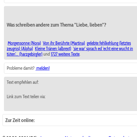
Was schreiben andere zum Thema "Liebe, lieben"?
Morgensonne (Nora)
Von ihr Berührte (Martina)
gelebte fehlkehlung (letztes
zeugnis) (Alpha)
Kleine Tränen (albrext)
'sie war' sprach ed 'echt eine wucht in
tüten'... (harzgebirgler)
und
1727 weitere Texte
.
Probleme damit?
melden!
Text empfehlen auf:
Link zum Text teilen via:
Zur Zeit online: