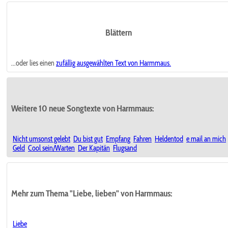
Blättern
...oder lies einen
zufällig ausgewählten
Text von Harmmaus.
Weitere 10 neue Songtexte von Harmmaus:
Nicht umsonst gelebt
Du bist gut
Empfang
Fahren
Heldentod
e mail an mich
Geld
Cool sein/Warten
Der Kapitän
Flugsand
Mehr zum Thema "Liebe, lieben" von Harmmaus:
Liebe