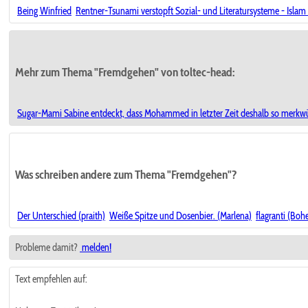
Being Winfried
Rentner-Tsunami verstopft Sozial- und Literatursysteme - Islam
Mehr zum Thema "Fremdgehen" von toltec-head:
Sugar-Mami Sabine entdeckt, dass Mohammed in letzter Zeit deshalb so merkwür
Was schreiben andere zum Thema "Fremdgehen"?
Der Unterschied (praith)
Weiße Spitze und Dosenbier. (Marlena)
flagranti (Bo
Probleme damit?
melden!
Text empfehlen auf: