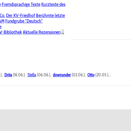
e
Fremdsprachige Texte
Kurztexte des
Nichtöffentliche Foren
 Co.
Der KV-Friedhof
Berühmte letzte
PAM
Fundgrube "Deutsch"
e
V-Bibliothek
Aktuelle Rezensionen
...
.),
Drita
(16.06.),
Stella
(06.06.),
downunder
(02.06.),
Otto
(20.05.)...