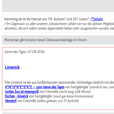
keinverlag.de ist die Heimat von 714
Autoren* und 247
Lesern*.
(*Details)
(*Im Gegensatz zu allen anderen Literaturforen zählen wir nur die aktiven Mitglie
abziehen, die sich selbst wieder abgemeldet haben oder rausgeworfen wurden, k
Momentan gibt es keine neuen Diskussionsbeiträge im Forum.
Genre des Tages, 07.08.2026:
Limerick
:
"Der Limerick ist ein aus Großbritannien stammendes, fünfzeiliges Gedicht mit de
A*M*O*R*E*S*K*E -- zum Genre des Tages
von harzgebirgler
(ziemlich neu, vo
Gottes Zoo ist riesengroß
von Citronella
(recht lang: 628 Worte)
fischen - limerick
von harzgebirgler
(noch gar keine Kommentare)
Versetzt!
von Citronella
(selten gelesen: nur 27 Aufrufe)