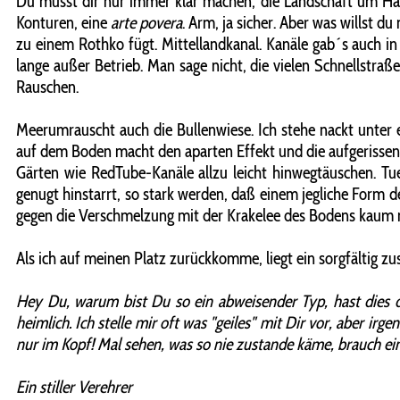
Du musst dir nur immer klar machen, die Landschaft um Hanno
Konturen, eine
arte povera
. Arm, ja sicher. Aber was willst 
zu einem Rothko fügt. Mittellandkanal. Kanäle gab´s auch in
lange außer Betrieb. Man sage nicht, die vielen Schnellstr
Rauschen.
Meerumrauscht auch die Bullenwiese. Ich stehe nackt unter 
auf dem Boden macht den aparten Effekt und die aufgerissene
Gärten wie RedTube-Kanäle allzu leicht hinwegtäuschen. T
genugt hinstarrt, so stark werden, daß einem jegliche Form d
gegen die Verschmelzung mit der Krakelee des Bodens kaum 
Als ich auf meinen Platz zurückkomme, liegt ein sorgfältig
Hey Du, warum bist Du so ein abweisender Typ, hast dies do
heimlich. Ich stelle mir oft was "geiles" mit Dir vor, aber ir
nur im Kopf! Mal sehen, was so nie zustande käme, brauch ei
Ein stiller Verehrer