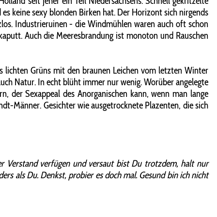
land seit jeher ein Teil Niedersachsens. Schnell gekritzelte
d es keine sexy blonden Birken hat. Der Horizont sich nirgends
tzlos. Industrieruinen - die Windmühlen waren auch oft schon
es kaputt. Auch die Meeresbrandung ist monoton und Rauschen
es lichten Grüns mit den braunen Leichen vom letzten Winter
auch Natur. In echt blüht immer nur wenig. Worüber angelegte
ern, der Sexappeal des Anorganischen kann, wenn man lange
andt-Männer. Gesichter wie ausgetrocknete Plazenten, die sich
er Verstand verfügen und versaut bist Du trotzdem, halt nur
nders als Du. Denkst, probier es doch mal. Gesund bin ich nicht