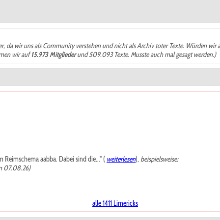
der, da wir uns als Community verstehen und nicht als Archiv toter Texte. Würden wir 
ämen wir auf
15.973 Mitglieder
und 509.093 Texte. Musste auch mal gesagt werden.)
m Reimschema aabba. Dabei sind die..." (
weiterlesen
),
beispielsweise:
m 07.08.26)
alle 1411 Limericks