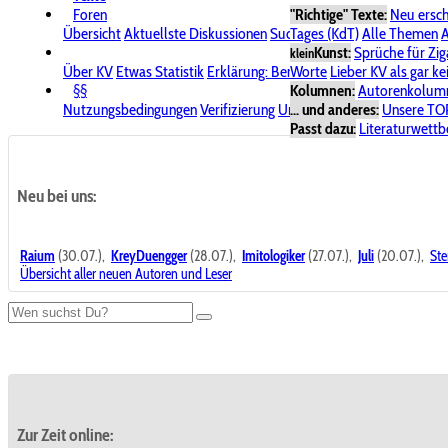
Foren
"Richtige" Texte:
Neu ersc
Übersicht
Aktuellste Diskussionen
Suche im Forum
Tages (KdT)
Alle Themen
Bereich "KV
A
Kunst:
Sprüche für Zig
klein
Über KV
Etwas Statistik
Erklärung: Benutzersymbole
Worte
Lieber KV als gar ke
Spende für
§§
Kolumnen:
Autorenkolum
Nutzungsbedingungen
Verifizierung
Urheberrecht
... und anderes:
Avatare & Bild
Unsere TO
Passt dazu:
Literaturwett
Neu bei uns:
Raium
(30.07.),
KreyDuengger
(28.07.),
Imitologiker
(27.07.),
Juli
(20.07.),
Ste
Übersicht aller neuen Autoren und Leser
Zur Zeit online: