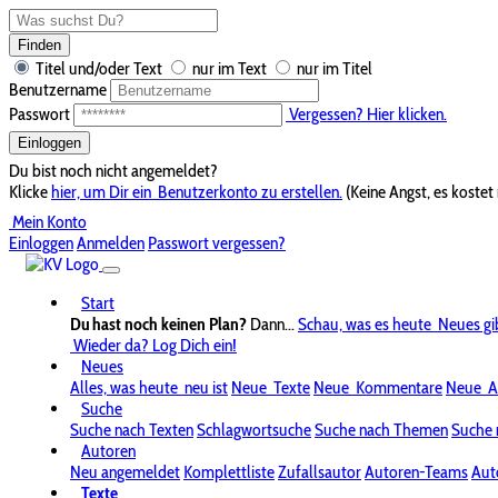
Finden
Titel und/oder Text
nur im Text
nur im Titel
Benutzername
Passwort
Vergessen? Hier klicken.
Einloggen
Du bist noch nicht angemeldet?
Klicke
hier, um Dir ein
Benutzerkonto zu erstellen.
(Keine Angst, es kostet 
Mein Konto
Einloggen
Anmelden
Passwort vergessen?
Start
Du hast noch keinen Plan?
Dann...
Schau, was es heute
Neues gi
Wieder da? Log Dich ein!
Neues
Alles, was heute
neu ist
Neue
Texte
Neue
Kommentare
Neue
A
Suche
Suche nach Texten
Schlagwortsuche
Suche nach Themen
Suche 
Autoren
Neu angemeldet
Komplettliste
Zufallsautor
Autoren-Teams
Aut
Texte