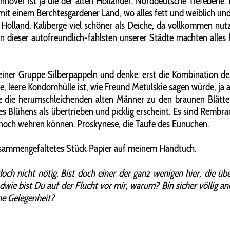
ver ist ja die der alten Holländer. Norddeutsche Tiefebene. Hol
du mit einem Berchtesgardener Land, wo alles fett und weiblich un
 Holland. Kaliberge viel schöner als Deiche, da vollkommen nu
aßen dieser autofreundlich-fahlsten unserer Städte machten all
einer Gruppe Silberpappeln und denke: erst die Kombination d
, leere Kondomhülle ist, wie Freund Metulskie sagen würde, ja 
ue die herumschleichenden alten Männer zu den braunen Blätt
es Blühens als übertrieben und picklig erscheint. Es sind Rembr
noch wehren können. Proskynese, die Taufe des Eunuchen.
 zusammengefaltetes Stück Papier auf meinem Handtuch.
ch nicht nötig. Bist doch einer der ganz wenigen hier, die üb
gendwie bist Du auf der Flucht vor mir, warum? Bin sicher völlig a
ne Gelegenheit?