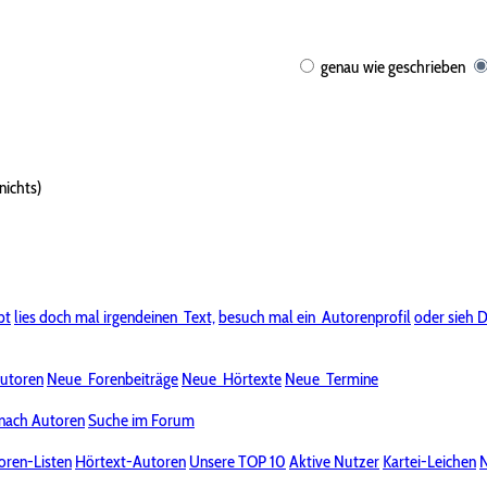
genau wie geschrieben
nichts)
bt
lies doch mal irgendeinen
Text,
besuch mal ein
Autorenprofil
oder sieh D
utoren
Neue
Forenbeiträge
Neue
Hörtexte
Neue
Termine
nach Autoren
Suche im Forum
oren-Listen
Hörtext-Autoren
Unsere TOP 10
Aktive Nutzer
Kartei-Leichen
N