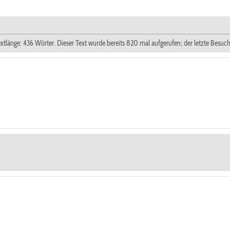
extlänge: 436 Wörter. Dieser Text wurde bereits 820 mal aufgerufen; der letzte Besuc