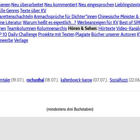
hienen
Neu überarbeitet
Neu kommentiert
Neu eingesprochen
Lieblingstext
-Board"
lle Genres
Bereich "Literatur & Schreiberei"
Texte über KV
Bereich "Allgemeines, Dies & Das"
arettenschachteln
Anmachsprüche für Dichter*innen
Chinesische Minister &
ine Literatur
 KV
Unsere Spenderliste
Warum heißt es eigentlich...?
Alle Wege führen zu KV
Werbeanzeigen für KV
Passwort vergessen?
Best of S
nen
Teamkolumnen
Kolumnenarchiv
Hören & Sehen:
Hörtexte
Video-Kanäl
er
P 10
Stalking
Daily Challenge
Datenschutzerklärung
Projekte mit Texten
Impressum
Plagiate
Bücher unserer Autoren
K
bewerbe
Verlage
rntaler
(19.07.),
rochusthal
(18.07.),
kaltenboeck-karow
(07.07.),
Sozialfuzzi
(22.06
(mindestens drei Buchstaben)