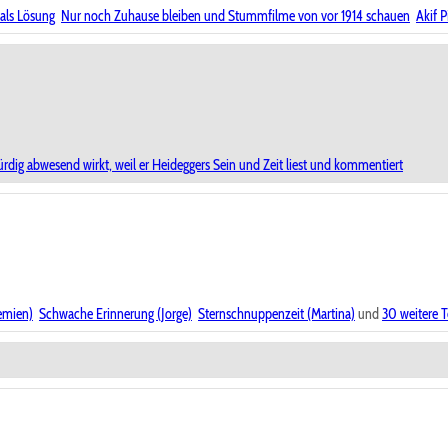
 als Lösung
Nur noch Zuhause bleiben und Stummfilme von vor 1914 schauen
Akif P
dig abwesend wirkt, weil er Heideggers Sein und Zeit liest und kommentiert
hemien)
Schwache Erinnerung (Jorge)
Sternschnuppenzeit (Martina)
und
30 weitere T