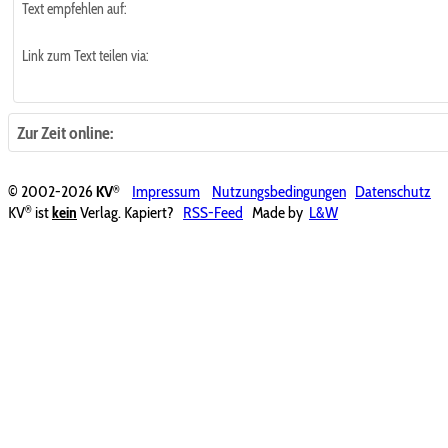
Text empfehlen auf:
Link zum Text teilen via:
Zur Zeit online:
®
© 2002-2026
KV
Impressum
Nutzungsbedingungen
Datenschutz
®
KV
ist
kein
Verlag. Kapiert?
RSS-Feed
Made by
L&W