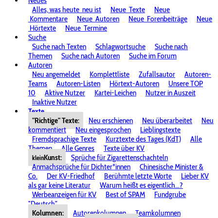
Neues
Alles, was heute
neu ist
Neue
Texte
Neue
Kommentare
Neue
Autoren
Neue
Forenbeiträge
Neue
Hörtexte
Neue
Termine
Suche
Suche nach Texten
Schlagwortsuche
Suche nach
Themen
Suche nach Autoren
Suche im Forum
Autoren
Neu angemeldet
Komplettliste
Zufallsautor
Autoren-
Teams
Autoren-Listen
Hörtext-Autoren
Unsere TOP
10
Aktive Nutzer
Kartei-Leichen
Nutzer in Auszeit
Inaktive Nutzer
Texte
"Richtige" Texte:
Neu erschienen
Neu überarbeitet
Neu
kommentiert
Neu eingesprochen
Lieblingstexte
Fremdsprachige Texte
Kurztexte des Tages (KdT)
Alle
Themen
Alle Genres
Texte über KV
Kunst:
Sprüche für Zigarettenschachteln
klein
Anmachsprüche für Dichter*innen
Chinesische Minister &
Co.
Der KV-Friedhof
Berühmte letzte Worte
Lieber KV
als gar keine Literatur
Warum heißt es eigentlich...?
Werbeanzeigen für KV
Best of SPAM
Fundgrube
"Deutsch"
Kolumnen:
Autorenkolumnen
Teamkolumnen