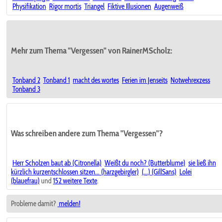
Physifikation
Rigor mortis
Triangel
Fiktive Illusionen
Augenweiß
Mehr zum Thema "Vergessen" von RainerMScholz:
Tonband 2
Tonband 1
macht des wortes
Ferien im Jenseits
Notwehrexzess
Tonband 3
Was schreiben andere zum Thema "Vergessen"?
Herr Scholzen baut ab (Citronella)
Weißt du noch? (Butterblume)
sie ließ ihn
kürzlich kurzentschlossen sitzen... (harzgebirgler)
(...) (GillSans)
Lolei
(blauefrau)
und
152 weitere Texte
.
Probleme damit?
melden!