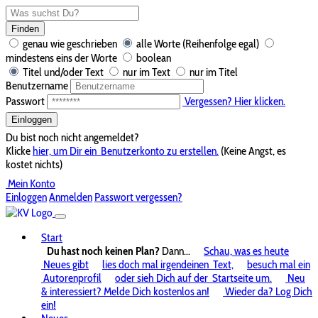
Finden
genau wie geschrieben
alle Worte (Reihenfolge egal)
mindestens eins der Worte
boolean
Titel und/oder Text
nur im Text
nur im Titel
Benutzername
Passwort
Vergessen? Hier klicken.
Einloggen
Du bist noch nicht angemeldet?
Klicke
hier, um Dir ein
Benutzerkonto zu erstellen.
(Keine Angst, es
kostet nichts)
Mein Konto
Einloggen
Anmelden
Passwort vergessen?
Start
Du hast noch keinen Plan?
Dann...
Schau, was es heute
Neues gibt
lies doch mal irgendeinen
Text,
besuch mal ein
Autorenprofil
oder sieh Dich auf der
Startseite um.
Neu
& interessiert? Melde Dich kostenlos an!
Wieder da? Log Dich
ein!