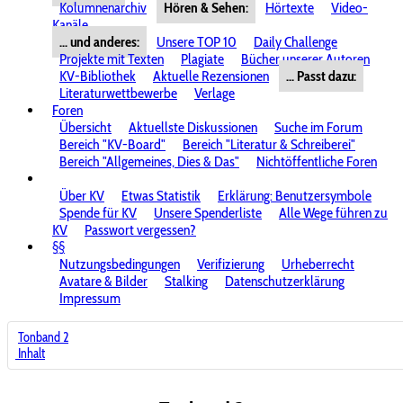
Kolumnenarchiv
Hören & Sehen:
Hörtexte
Video-
Kanäle
... und anderes:
Unsere TOP 10
Daily Challenge
Projekte mit Texten
Plagiate
Bücher unserer Autoren
KV-Bibliothek
Aktuelle Rezensionen
... Passt dazu:
Literaturwettbewerbe
Verlage
Foren
Übersicht
Aktuellste Diskussionen
Suche im Forum
Bereich "KV-Board"
Bereich "Literatur & Schreiberei"
Bereich "Allgemeines, Dies & Das"
Nichtöffentliche Foren
Über KV
Etwas Statistik
Erklärung: Benutzersymbole
Spende für KV
Unsere Spenderliste
Alle Wege führen zu
KV
Passwort vergessen?
§§
Nutzungsbedingungen
Verifizierung
Urheberrecht
Avatare & Bilder
Stalking
Datenschutzerklärung
Impressum
Tonband 2
Inhalt