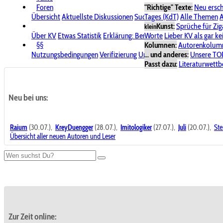
Foren
"Richtige" Texte:
Neu ersc
Übersicht
Aktuellste Diskussionen
Suche im Forum
Tages (KdT)
Alle Themen
Bereich "KV
A
Kunst:
Sprüche für Zig
klein
Über KV
Etwas Statistik
Erklärung: Benutzersymbole
Worte
Lieber KV als gar ke
Spende für
§§
Kolumnen:
Autorenkolum
Nutzungsbedingungen
Verifizierung
Urheberrecht
... und anderes:
Avatare & Bild
Unsere TO
Passt dazu:
Literaturwett
Neu bei uns:
Raium
(30.07.),
KreyDuengger
(28.07.),
Imitologiker
(27.07.),
Juli
(20.07.),
Ste
Übersicht aller neuen Autoren und Leser
Zur Zeit online: