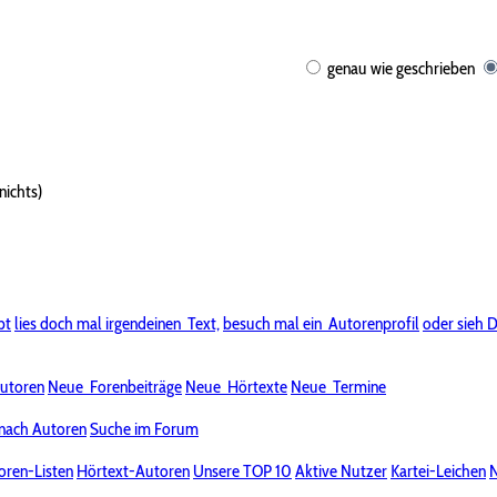
genau wie geschrieben
nichts)
bt
lies doch mal irgendeinen
Text,
besuch mal ein
Autorenprofil
oder sieh D
utoren
Neue
Forenbeiträge
Neue
Hörtexte
Neue
Termine
nach Autoren
Suche im Forum
oren-Listen
Hörtext-Autoren
Unsere TOP 10
Aktive Nutzer
Kartei-Leichen
N