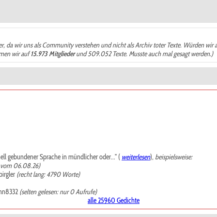
der, da wir uns als Community verstehen und nicht als Archiv toter Texte. Würden wir 
ämen wir auf
15.973 Mitglieder
und 509.052 Texte. Musste auch mal gesagt werden.)
mell gebundener Sprache in mündlicher oder..." (
weiterlesen
),
beispielsweise:
, vom 06.08.26)
irgler
(recht lang: 4790 Worte)
nn8332
(selten gelesen: nur 0 Aufrufe)
alle 25960 Gedichte