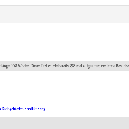
xtlänge: 108 Wörter. Dieser Text wurde bereits 298 mal aufgerufen; der letzte Besuch
n
Drohgebärden
Konflikt
Krieg