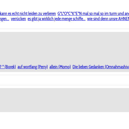
ann es echt nicht leiden zu verlieren
G*L*O*C*K*E*N mal so mal so im turm und a
gen...
verrücken
es gibt ja wirklich jede menge schiffe...
wie sind denn unsre AHN
? * (Borek)
auf wortfang (Perry)
allein (Momo)
Die lieben Gedanken (Omnahmashiv