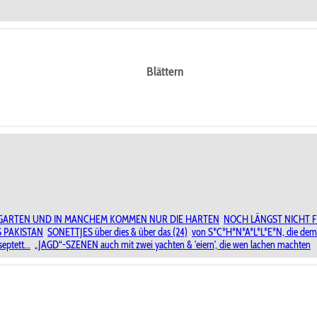
Blättern
' GARTEN UND IN MANCHEM KOMMEN NUR DIE HARTEN
NOCH LÄNGST NICHT 
 PAKISTAN
SONETTJES über dies & über das (24)
von S*C*H*N*A*L*L*E*N, die dem 
ptett...
„JAGD“-SZENEN auch mit zwei yachten & 'eiern', die wen lachen machten