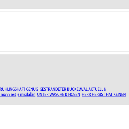
FRÜHLINGSHAFT GENUG
GESTRANDETER BUCKELWAL AKTUELL &
mann seit je missfallen
UNTER WÄSCHE & HOSEN
HERR HERBST HAT KEINEN