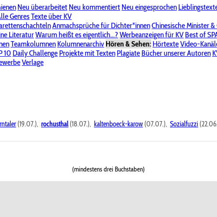
hienen
Neu überarbeitet
Neu kommentiert
Neu eingesprochen
Lieblingstext
-Board"
lle Genres
Bereich "Literatur & Schreiberei"
Texte über KV
Bereich "Allgemeines, Dies & Das"
arettenschachteln
Anmachsprüche für Dichter*innen
Chinesische Minister &
ine Literatur
 KV
Unsere Spenderliste
Warum heißt es eigentlich...?
Alle Wege führen zu KV
Werbeanzeigen für KV
Passwort vergessen?
Best of S
nen
Teamkolumnen
Kolumnenarchiv
Hören & Sehen:
Hörtexte
Video-Kanäl
er
P 10
Stalking
Daily Challenge
Datenschutzerklärung
Projekte mit Texten
Impressum
Plagiate
Bücher unserer Autoren
K
bewerbe
Verlage
rntaler
(19.07.),
rochusthal
(18.07.),
kaltenboeck-karow
(07.07.),
Sozialfuzzi
(22.06
(mindestens drei Buchstaben)