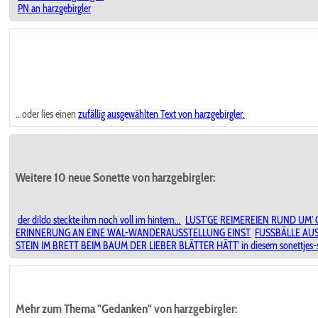
PN an harzgebirgler
...oder lies einen
zufällig ausgewählten
Text von harzgebirgler.
Weitere 10 neue Sonette von harzgebirgler:
der dildo steckte ihm noch voll im hintern...
LUST'GE REIMEREIEN RUND UM
ERINNERUNG AN EINE WAL-WANDERAUSSTELLUNG EINST
FUSSBÄLLE AUS
STEIN IM BRETT BEIM BAUM DER LIEBER BLÄTTER HÄTT' in diesem sonettjes-se
Mehr zum Thema "Gedanken" von harzgebirgler: