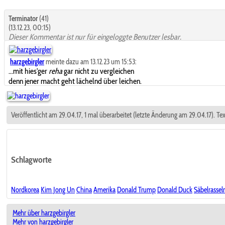
Terminator
(41)
(13.12.23, 00:15)
Dieser Kommentar ist nur für eingeloggte Benutzer lesbar.
harzgebirgler
meinte dazu am 13.12.23 um 15:53:
...mit hies'ger
reha
gar nicht zu vergleichen
denn jener macht geht lächelnd über leichen.
Veröffentlicht am 29.04.17, 1 mal überarbeitet (letzte Änderung am 29.04.17). Te
Schlagworte
Nordkorea
Kim Jong Un
China
Amerika
Donald Trump
Donald Duck
Säbelrassel
Mehr über harzgebirgler
Mehr von harzgebirgler