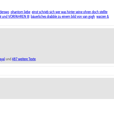
nderswo
phantom liebe
einst schrieb sich wer was hinter seine ohren doch stellte
EN und VORFAHREN III
bäuerliches drabble zu einem bild von van gogh
warzen &
aya)
und
487 weitere Texte
.