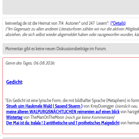
keinverlag.de ist die Heimat von 714
Autoren* und 247
Lesern*.
(*Details)
(*Im Gegensatz zu allen anderen Literaturforen zählen wir nur die aktiven Mitglie
abziehen, die sich selbst wieder abgemeldet haben oder rausgeworfen wurden, k
Momentan gibt es keine neuen Diskussionsbeiträge im Forum.
Genre des Tages, 06.08.2026:
Gedicht
:
"Ein Gedicht ist eine lyrische Form, die mit bildhafter Sprache (Metaphern) in for
Strueh uim Haukmele Wald ( Sauend Stuerm )
von KreyDuengger
(ziemlich neu
meine älteren WALPURGISNÄCHTLICHEN reimereien auf einen blick
von harzgeb
Wintertag
von TheManOnTheMoon
(noch gar keine Kommentare)
Der Mai ist da: tralala ! 2 antithetische und 1 prothetisches Maigedicht
von herma