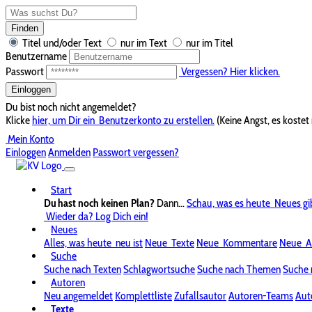
Finden
Titel und/oder Text
nur im Text
nur im Titel
Benutzername
Passwort
Vergessen? Hier klicken.
Einloggen
Du bist noch nicht angemeldet?
Klicke
hier, um Dir ein
Benutzerkonto zu erstellen.
(Keine Angst, es kostet 
Mein Konto
Einloggen
Anmelden
Passwort vergessen?
Start
Du hast noch keinen Plan?
Dann...
Schau, was es heute
Neues gi
Wieder da? Log Dich ein!
Neues
Alles, was heute
neu ist
Neue
Texte
Neue
Kommentare
Neue
A
Suche
Suche nach Texten
Schlagwortsuche
Suche nach Themen
Suche 
Autoren
Neu angemeldet
Komplettliste
Zufallsautor
Autoren-Teams
Aut
Texte