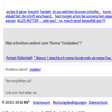
socken & gänse
kreuz(e)
handeln
oh aus welchem brunnen schöpfen...
trump k
alsbald fest: die schrift verschwand...
heut morgen schon bei sonnenschein gegan
wanzen
ALLES MÜTTER, ... oder was? - na, manch eine/r bezweifelt das! (1)
Was schreiben andere zum Thema "Gedanken"?
Portrait (StillerHeld)
* Warum ? streichle ich meine Hunde mehr als meine Frau 
Probleme damit?
melden!
Text empfehlen auf:
Link zum Text teilen via:
®
© 2002-2026
KV
Impressum
Nutzungsbedingungen
Datenschutz
®