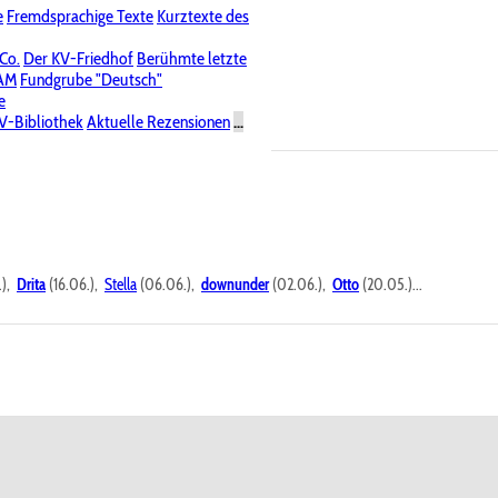
e
Fremdsprachige Texte
Kurztexte des
Nichtöffentliche Foren
 Co.
Der KV-Friedhof
Berühmte letzte
PAM
Fundgrube "Deutsch"
e
V-Bibliothek
Aktuelle Rezensionen
...
.),
Drita
(16.06.),
Stella
(06.06.),
downunder
(02.06.),
Otto
(20.05.)...