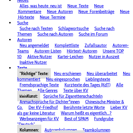
Neues
Alles, was heute
neu ist
Neue
Texte
Neue
Kommentare
Neue
Autoren
Neue
Forenbeiträge
Neue
Hörtexte
Neue
Termine
Suche
Suche nach Texten
Schlagwortsuche
Suche nach
Themen
Suche nach Autoren
Suche im Forum
Autoren
Neu angemeldet
Komplettliste
Zufallsautor
Autoren-
Teams
Autoren-Listen
Hörtext-Autoren
Unsere TOP
10
Aktive Nutzer
Kartei-Leichen
Nutzer in Auszeit
Inaktive Nutzer
Texte
"Richtige" Texte:
Neu erschienen
Neu überarbeitet
Neu
kommentiert
Neu eingesprochen
Lieblingstexte
Fremdsprachige Texte
Kurztexte des Tages (KdT)
Alle
Themen
Alle Genres
Texte über KV
Kunst:
Sprüche für Zigarettenschachteln
klein
Anmachsprüche für Dichter*innen
Chinesische Minister &
Co.
Der KV-Friedhof
Berühmte letzte Worte
Lieber KV
als gar keine Literatur
Warum heißt es eigentlich...?
Werbeanzeigen für KV
Best of SPAM
Fundgrube
"Deutsch"
Kolumnen:
Autorenkolumnen
Teamkolumnen