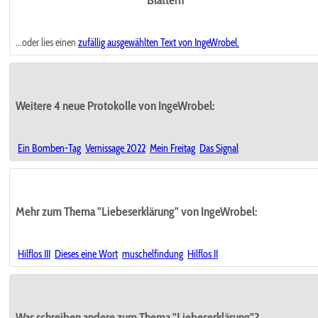
...oder lies einen
zufällig ausgewählten
Text von IngeWrobel.
Weitere 4 neue Protokolle von IngeWrobel:
Ein Bomben-Tag
Vernissage 2022
Mein Freitag
Das Signal
Mehr zum Thema "Liebeserklärung" von IngeWrobel:
Hilflos III
Dieses eine Wort
muschelfindung
Hilflos II
Was schreiben andere zum Thema "Liebeserklärung"?