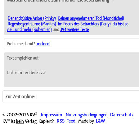
Der endgültige Anker (Prinky)
Keinen angenehmeren Tod (Mondsichel)
Regenbogenträume (Manitas)
Im Focus des Betrachters (Perry)
du bist so
viel...und mehr (Bohemien)
und
394 weitere Texte
.
Probleme damit?
melden!
Text empfehlen auf:
Link zum Text teilen via:
Zur Zeit online:
®
© 2002-2026
KV
Impressum
Nutzungsbedingungen
Datenschutz
®
KV
ist
kein
Verlag. Kapiert?
RSS-Feed
Made by
L&W