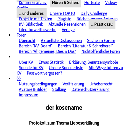
Kolumnenarchiv
Hören & Sehen:
Hörtexte
Video-
Kanäle
... und anderes:
Unsere TOP 10
Daily Challenge
Projekte mit Texten
Plagiate
Bücher unserer Autoren
KV-Bibliothek
Aktuelle Rezensionen
... Passt dazu:
Literaturwettbewerbe
Verlage
Foren
Übersicht
Aktuellste Diskussionen
Suche im Forum
Bereich "KV-Board"
Bereich "Literatur & Schreiberei"
Bereich "Allgemeines, Dies & Das"
Nichtöffentliche Foren
Über KV
Etwas Statistik
Erklärung: Benutzersymbole
Spende für KV
Unsere Spenderliste
Alle Wege führen zu
KV
Passwort vergessen?
§§
Nutzungsbedingungen
Verifizierung
Urheberrecht
Avatare & Bilder
Stalking
Datenschutzerklärung
Impressum
der kosename
Protokoll zum Thema Liebeserklärung