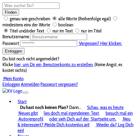
Finden
genau wie geschrieben
alle Worte (Reihenfolge egal)
mindestens eins der Worte
boolean
Titel und/oder Text
nur im Text
nur im Titel
Benutzername
Passwort
Vergessen? Hier klicken.
Einloggen
Du bist noch nicht angemeldet?
Klicke
hier, um Dir ein
Benutzerkonto zu erstellen.
(Keine Angst, es
kostet nichts)
Mein Konto
Einloggen
Anmelden
Passwort vergessen?
Start
Du hast noch keinen Plan?
Dann...
Schau, was es heute
Neues gibt
lies doch mal irgendeinen
Text,
besuch mal ein
Autorenprofil
oder sieh Dich auf der
Startseite um.
Neu
& interessiert? Melde Dich kostenlos an!
Wieder da? Log Dich
ein!