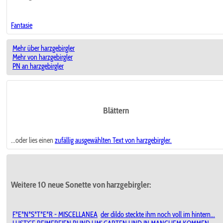
Fantasie
Mehr über harzgebirgler
Mehr von harzgebirgler
PN an harzgebirgler
Blättern
...oder lies einen
zufällig ausgewählten
Text von harzgebirgler.
Weitere 10 neue Sonette von harzgebirgler:
F*E*N*S*T*E*R - MISCELLANEA
der dildo steckte ihm noch voll im hintern...