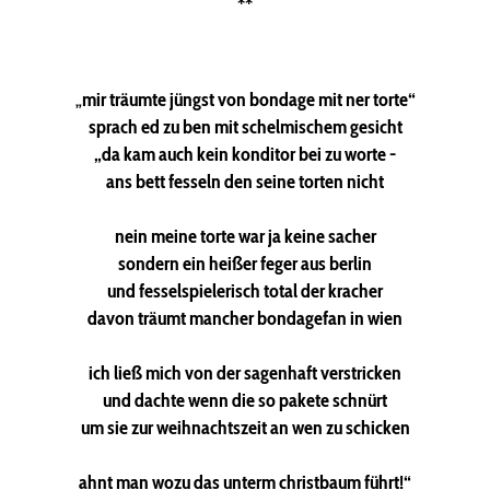
**
„
mir träumte jüngst von bondage mit ner torte“
sprach ed zu ben mit schelmischem gesicht
„da kam auch kein konditor bei zu worte -
ans bett fesseln den seine torten nicht
nein meine torte war ja keine sacher
sondern ein heißer feger aus berlin
und fesselspielerisch total der kracher
davon träumt mancher bondagefan in wien
ich ließ mich von der sagenhaft verstricken
und dachte wenn die so pakete schnürt
um sie zur weihnachtszeit an wen zu schicken
ahnt man wozu das unterm christbaum führt!“