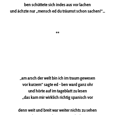
ben schüttete sich indes aus vor lachen
und ächzte nur „mensch ed du träumst schon sachen!“...
**
„
am arsch der welt bin ich im traum gewesen
vor kurzem“ sagte ed - ben ward ganz ohr
und hörte auf im tageblatt zu lesen
„das kam mir wirklich richtig spanisch vor
denn weit und breit war weiter nichts zu sehen