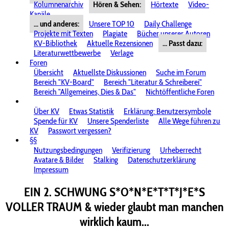
Kolumnenarchiv
Hören & Sehen:
Hörtexte
Video-
Kanäle
... und anderes:
Unsere TOP 10
Daily Challenge
Projekte mit Texten
Plagiate
Bücher unserer Autoren
KV-Bibliothek
Aktuelle Rezensionen
... Passt dazu:
Literaturwettbewerbe
Verlage
Foren
Übersicht
Aktuellste Diskussionen
Suche im Forum
Bereich "KV-Board"
Bereich "Literatur & Schreiberei"
Bereich "Allgemeines, Dies & Das"
Nichtöffentliche Foren
Über KV
Etwas Statistik
Erklärung: Benutzersymbole
Spende für KV
Unsere Spenderliste
Alle Wege führen zu
KV
Passwort vergessen?
§§
Nutzungsbedingungen
Verifizierung
Urheberrecht
Avatare & Bilder
Stalking
Datenschutzerklärung
Impressum
EIN 2. SCHWUNG S*O*N*E*T*T*J*E*S
VOLLER TRAUM & wieder glaubt man manchen
wirklich kaum...