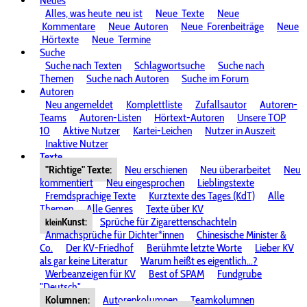
Neues
Alles, was heute
neu ist
Neue
Texte
Neue
Kommentare
Neue
Autoren
Neue
Forenbeiträge
Neue
Hörtexte
Neue
Termine
Suche
Suche nach Texten
Schlagwortsuche
Suche nach
Themen
Suche nach Autoren
Suche im Forum
Autoren
Neu angemeldet
Komplettliste
Zufallsautor
Autoren-
Teams
Autoren-Listen
Hörtext-Autoren
Unsere TOP
10
Aktive Nutzer
Kartei-Leichen
Nutzer in Auszeit
Inaktive Nutzer
Texte
"Richtige" Texte:
Neu erschienen
Neu überarbeitet
Neu
kommentiert
Neu eingesprochen
Lieblingstexte
Fremdsprachige Texte
Kurztexte des Tages (KdT)
Alle
Themen
Alle Genres
Texte über KV
Kunst:
Sprüche für Zigarettenschachteln
klein
Anmachsprüche für Dichter*innen
Chinesische Minister &
Co.
Der KV-Friedhof
Berühmte letzte Worte
Lieber KV
als gar keine Literatur
Warum heißt es eigentlich...?
Werbeanzeigen für KV
Best of SPAM
Fundgrube
"Deutsch"
Kolumnen:
Autorenkolumnen
Teamkolumnen