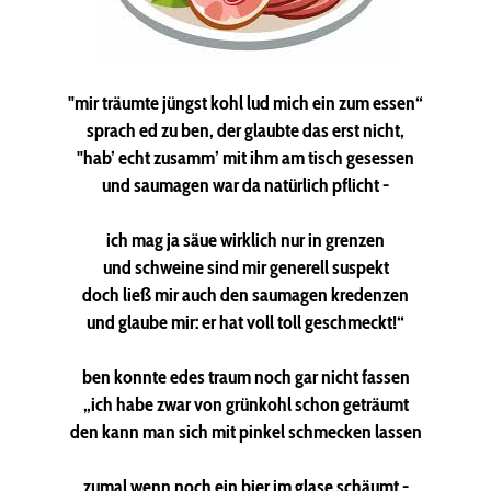
"mir träumte jüngst kohl lud mich ein zum essen“
sprach ed zu ben, der glaubte das erst nicht,
"hab’ echt zusamm’ mit ihm am tisch gesessen
und saumagen war da natürlich pflicht -
ich mag ja säue wirklich nur in grenzen
und schweine sind mir generell suspekt
doch ließ mir auch den saumagen kredenzen
und glaube mir: er hat voll toll geschmeckt!“
ben konnte edes traum noch gar nicht fassen
„ich habe zwar von grünkohl schon geträumt
den kann man sich mit pinkel schmecken lassen
zumal wenn noch ein bier im glase schäumt -