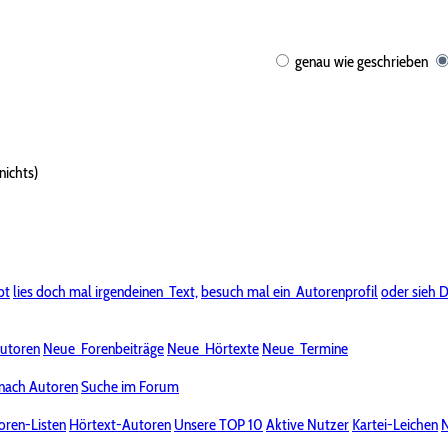
genau wie geschrieben
nichts)
bt
lies doch mal irgendeinen
Text,
besuch mal ein
Autorenprofil
oder sieh D
utoren
Neue
Forenbeiträge
Neue
Hörtexte
Neue
Termine
nach Autoren
Suche im Forum
oren-Listen
Hörtext-Autoren
Unsere TOP 10
Aktive Nutzer
Kartei-Leichen
N