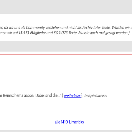
der, da wir uns als Community verstehen und nicht als Archiv toter Texte. Würden wir 
ämen wir auf
15.973 Mitglieder
und 509.073 Texte. Musste auch mal gesagt werden.)
m Reimschema aabba. Dabei sind die..." (
weiterlesen
),
beispielsweise:
alle 1410 Limericks