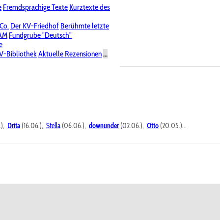
e
Fremdsprachige Texte
Kurztexte des
Nichtöffentliche Foren
 Co.
Der KV-Friedhof
Berühmte letzte
PAM
Fundgrube "Deutsch"
e
V-Bibliothek
Aktuelle Rezensionen
...
.),
Drita
(16.06.),
Stella
(06.06.),
downunder
(02.06.),
Otto
(20.05.)...