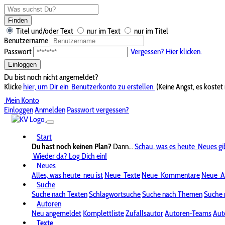
Finden
Titel und/oder Text
nur im Text
nur im Titel
Benutzername
Passwort
Vergessen? Hier klicken.
Einloggen
Du bist noch nicht angemeldet?
Klicke
hier, um Dir ein
Benutzerkonto zu erstellen.
(Keine Angst, es kostet 
Mein Konto
Einloggen
Anmelden
Passwort vergessen?
Start
Du hast noch keinen Plan?
Dann...
Schau, was es heute
Neues gi
Wieder da? Log Dich ein!
Neues
Alles, was heute
neu ist
Neue
Texte
Neue
Kommentare
Neue
A
Suche
Suche nach Texten
Schlagwortsuche
Suche nach Themen
Suche 
Autoren
Neu angemeldet
Komplettliste
Zufallsautor
Autoren-Teams
Aut
Texte