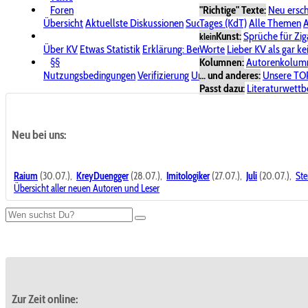
Foren
"Richtige" Texte:
Neu ersc
Übersicht
Aktuellste Diskussionen
Suche im Forum
Tages (KdT)
Alle Themen
Bereich "KV
A
Kunst:
Sprüche für Zig
klein
Über KV
Etwas Statistik
Erklärung: Benutzersymbole
Worte
Lieber KV als gar ke
Spende für
§§
Kolumnen:
Autorenkolum
Nutzungsbedingungen
Verifizierung
Urheberrecht
... und anderes:
Avatare & Bild
Unsere TO
Passt dazu:
Literaturwett
Neu bei uns:
Raium
(30.07.),
KreyDuengger
(28.07.),
Imitologiker
(27.07.),
Juli
(20.07.),
Ste
Übersicht aller neuen Autoren und Leser
Zur Zeit online: