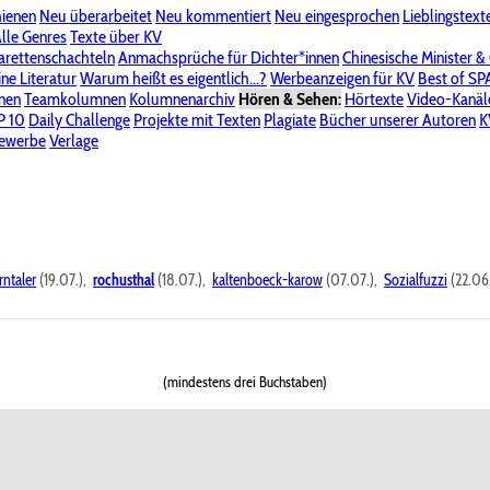
hienen
Neu überarbeitet
Neu kommentiert
Neu eingesprochen
Lieblingstext
-Board"
lle Genres
Bereich "Literatur & Schreiberei"
Texte über KV
Bereich "Allgemeines, Dies & Das"
arettenschachteln
Anmachsprüche für Dichter*innen
Chinesische Minister &
ine Literatur
 KV
Unsere Spenderliste
Warum heißt es eigentlich...?
Alle Wege führen zu KV
Werbeanzeigen für KV
Passwort vergessen?
Best of S
nen
Teamkolumnen
Kolumnenarchiv
Hören & Sehen:
Hörtexte
Video-Kanäl
er
P 10
Stalking
Daily Challenge
Datenschutzerklärung
Projekte mit Texten
Impressum
Plagiate
Bücher unserer Autoren
K
bewerbe
Verlage
rntaler
(19.07.),
rochusthal
(18.07.),
kaltenboeck-karow
(07.07.),
Sozialfuzzi
(22.06
(mindestens drei Buchstaben)