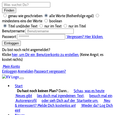
Finden
genau wie geschrieben
alle Worte (Reihenfolge egal)
mindestens eins der Worte
boolean
Titel und/oder Text
nur im Text
nur im Titel
Benutzername
Passwort
Vergessen? Hier klicken.
Einloggen
Du bist noch nicht angemeldet?
Klicke
hier, um Dir ein
Benutzerkonto zu erstellen.
(Keine Angst, es
kostet nichts)
Mein Konto
Einloggen
Anmelden
Passwort vergessen?
Start
Du hast noch keinen Plan?
Dann...
Schau, was es heute
Neues gibt
lies doch mal irgendeinen
Text,
besuch mal ein
Autorenprofil
oder sieh Dich auf der
Startseite um.
Neu
& interessiert? Melde Dich kostenlos an!
Wieder da? Log Dich
ein!