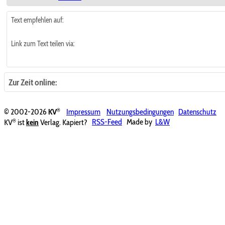
Text empfehlen auf:
Link zum Text teilen via:
Zur Zeit online:
®
© 2002-2026
KV
Impressum
Nutzungsbedingungen
Datenschutz
®
KV
ist
kein
Verlag. Kapiert?
RSS-Feed
Made by
L&W