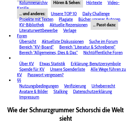
Kolumnenarchiv
Hören & Sehen:
Hörtexte
Video-
Kanäle
... und anderes:
Unsere TOP 10
Daily Challenge
Projekte mit Texten
Plagiate
Bücher unserer Autoren
KV-Bibliothek
Aktuelle Rezensionen
... Passt dazu:
Literaturwettbewerbe
Verlage
Foren
Übersicht
Aktuellste Diskussionen
Suche im Forum
Bereich "KV-Board"
Bereich "Literatur & Schreiberei"
Bereich "Allgemeines, Dies & Das"
Nichtöffentliche Foren
Über KV
Etwas Statistik
Erklärung: Benutzersymbole
Spende für KV
Unsere Spenderliste
Alle Wege führen zu
KV
Passwort vergessen?
§§
Nutzungsbedingungen
Verifizierung
Urheberrecht
Avatare & Bilder
Stalking
Datenschutzerklärung
Impressum
Wie der Schnurzgrummer Schorschi die Welt
sieht