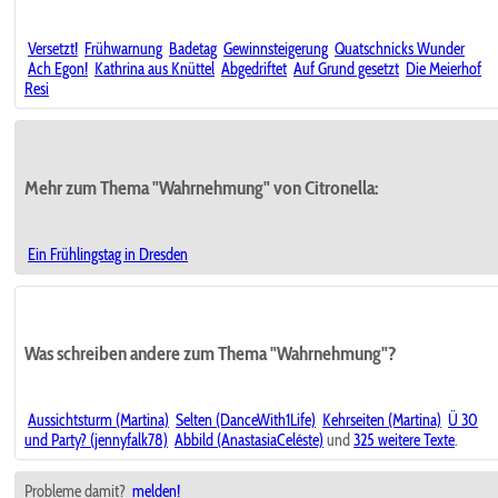
Versetzt!
Frühwarnung
Badetag
Gewinnsteigerung
Quatschnicks Wunder
Ach Egon!
Kathrina aus Knüttel
Abgedriftet
Auf Grund gesetzt
Die Meierhof
Resi
Mehr zum Thema "Wahrnehmung" von Citronella:
Ein Frühlingstag in Dresden
Was schreiben andere zum Thema "Wahrnehmung"?
Aussichtsturm (Martina)
Selten (DanceWith1Life)
Kehrseiten (Martina)
Ü 30
und Party? (jennyfalk78)
Abbild (AnastasiaCeléste)
und
325 weitere Texte
.
Probleme damit?
melden!