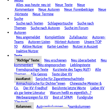
Neues
Alles, was heute
neu ist
Neue
Texte
Neue
Kommentare
Neue
Autoren
Neue
Forenbeiträge
Neue
Hörtexte
Neue
Termine
Suche
Suche nach Texten
Schlagwortsuche
Suche nach
Themen
Suche nach Autoren
Suche im Forum
Autoren
Neu angemeldet
Komplettliste
Zufallsautor
Autoren-
Teams
Autoren-Listen
Hörtext-Autoren
Unsere TOP
10
Aktive Nutzer
Kartei-Leichen
Nutzer in Auszeit
Inaktive Nutzer
Texte
"Richtige" Texte:
Neu erschienen
Neu überarbeitet
Neu
kommentiert
Neu eingesprochen
Lieblingstexte
Fremdsprachige Texte
Kurztexte des Tages (KdT)
Alle
Themen
Alle Genres
Texte über KV
Kunst:
Sprüche für Zigarettenschachteln
klein
Anmachsprüche für Dichter*innen
Chinesische Minister &
Co.
Der KV-Friedhof
Berühmte letzte Worte
Lieber KV
als gar keine Literatur
Warum heißt es eigentlich...?
Werbeanzeigen für KV
Best of SPAM
Fundgrube
"Deutsch"
Kolumnen:
Autorenkolumnen
Teamkolumnen