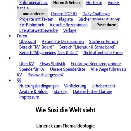
Kolumnenarchiv
Hören & Sehen:
Hörtexte
Video-
Kanäle
... und anderes:
Unsere TOP 10
Daily Challenge
Projekte mit Texten
Plagiate
Bücher unserer Autoren
KV-Bibliothek
Aktuelle Rezensionen
... Passt dazu:
Literaturwettbewerbe
Verlage
Foren
Übersicht
Aktuellste Diskussionen
Suche im Forum
Bereich "KV-Board"
Bereich "Literatur & Schreiberei"
Bereich "Allgemeines, Dies & Das"
Nichtöffentliche Foren
Über KV
Etwas Statistik
Erklärung: Benutzersymbole
Spende für KV
Unsere Spenderliste
Alle Wege führen zu
KV
Passwort vergessen?
§§
Nutzungsbedingungen
Verifizierung
Urheberrecht
Avatare & Bilder
Stalking
Datenschutzerklärung
Impressum
Wie Susi die Welt sieht
Limerick zum Thema Ideologie