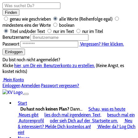
Finden
genau wie geschrieben
alle Worte (Reihenfolge egal)
mindestens eins der Worte
boolean
Titel und/oder Text
nur im Text
nur im Titel
Benutzername
Passwort
Vergessen? Hier klicken.
Einloggen
Du bist noch nicht angemeldet?
Klicke
hier, um Dir ein
Benutzerkonto zu erstellen.
(Keine Angst, es
kostet nichts)
Mein Konto
Einloggen
Anmelden
Passwort vergessen?
Start
Du hast noch keinen Plan?
Dann...
Schau, was es heute
Neues gibt
lies doch mal irgendeinen
Text,
besuch mal ein
Autorenprofil
oder sieh Dich auf der
Startseite um.
Neu
& interessiert? Melde Dich kostenlos an!
Wieder da? Log Dich
ein!