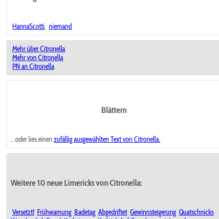
HannaScotti
,
niemand
Mehr über Citronella
Mehr von Citronella
PN an Citronella
Blättern
...oder lies einen
zufällig ausgewählten
Text von Citronella.
Weitere 10 neue Limericks von Citronella:
Versetzt!
Frühwarnung
Badetag
Abgedriftet
Gewinnsteigerung
Quatschnicks