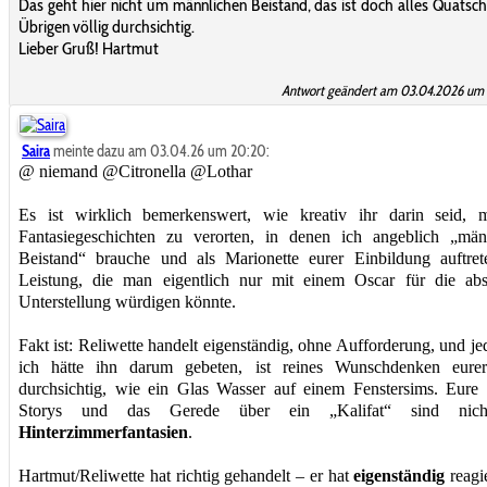
Das geht hier nicht um männlichen Beistand, das ist doch alles Quatsc
Übrigen völlig durchsichtig.
Lieber Gruß! Hartmut
Antwort geändert am 03.04.2026 um 
Saira
meinte dazu am 03.04.26 um 20:20:
@ niemand @Citronella @Lothar
Es ist wirklich bemerkenswert, wie kreativ ihr darin seid, 
Fantasiegeschichten zu verorten, in denen ich angeblich „män
Beistand“ brauche und als Marionette eurer Einbildung auftret
Leistung, die man eigentlich nur mit einem Oscar für die abs
Unterstellung würdigen könnte.
Fakt ist: Reliwette handelt eigenständig, ohne Aufforderung, und je
ich hätte ihn darum gebeten, ist reines Wunschdenken eurer
durchsichtig, wie ein Glas Wasser auf einem Fenstersims. Eure 
Storys und das Gerede über ein „Kalifat“ sind nich
Hinterzimmerfantasien
.
Hartmut/Reliwette hat richtig gehandelt – er hat
eigenständig
reagi