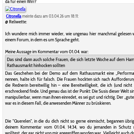
da für einen Wirr?
Citronella
meinte dazu am 03.04.26 um 18:11:
@ Reliwette:
Ich wundere mich immer wieder, wie ungenau hier manchmal gelesen w
einem Forum, in dem es um Sprache geht.
Meine Aussage im Kommentar vom 01.04. war:
Das sind dann auch solche Frauen, die sich letzte Woche auf dem Ha
Rathausmarkt hinhocken sollten
Das Geschehen bei der Demo auf dem Rathausmarkt eine „Performa
nennen, halte ich für falsch. Die Frauen hockten sich nach Aufforderu
die Rednerin bereitwillig hin – eine Bereitwilligkeit, die ich (und nicht 
erschreckend finde. Und genau das ist der Punkt: Die Susis dieser Welt sin
manipulierbar, wenn man ihnen einredet, es sei gut und richtig. Der „gut
war es in diesem Fall, die anwesenden Männer zu brüskieren.
Die "Querelen", in die du dich nicht so gerne einmischt, begannen übri
deinem Kommentar vom 01.04. 14:34, wo du jemanden in Schutz
wolltest, der gar nicht von mir angegriffen worden war. Vielleicht auch d