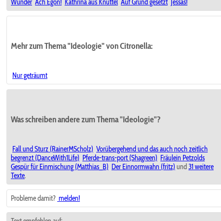
Wunder
Ach Egon!
Kathrina aus Knüttel
Auf Grund gesetzt
Jessas!
Mehr zum Thema "Ideologie" von Citronella:
Nur geträumt
Was schreiben andere zum Thema "Ideologie"?
Fall und Sturz (RainerMScholz)
Vorübergehend und das auch noch zeitlich
begrenzt (DanceWith1Life)
Pferde-trans-port (Shagreen)
Fräulein Petzolds
Gespür für Einmischung (Matthias_B)
Der Einnormwahn (fritz)
und
31 weitere
Texte
.
Probleme damit?
melden!
Text empfehlen auf: