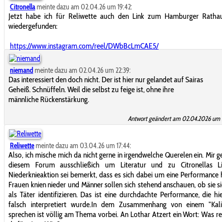
Citronella
meinte dazu am 02.04.26 um 19:42:
Jetzt habe ich für Reliwette auch den Link zum Hamburger Ratha
wiedergefunden:
https://www.instagram.com/reel/DWbBcLmCAE5/
niemand
meinte dazu am 02.04.26 um 22:39:
Das interessiert den doch nicht. Der ist hier nur gelandet auf Sairas
Geheiß. Schnüffeln. Weil die selbst zu feige ist, ohne ihre
männliche Rückenstärkung.
Antwort geändert am 02.04.2026 um 
Reliwette
meinte dazu am 03.04.26 um 17:44:
Also, ich mische mich da nicht gerne in irgendwelche Querelen ein. Mir ge
diesem Forum ausschließich um Literatur und zu Citronellas L
Niederknieaktion sei bemerkt, dass es sich dabei um eine Performance 
Frauen knien nieder und Männer sollen sich stehend anschauen, ob sie si
als Täter identifizieren. Das ist eine durchdachte Performance, die hie
falsch interpretiert wurde.In dem Zusammenhang von einem "Kali
sprechen ist völlig am Thema vorbei. An Lothar Atzert ein Wort: Was r