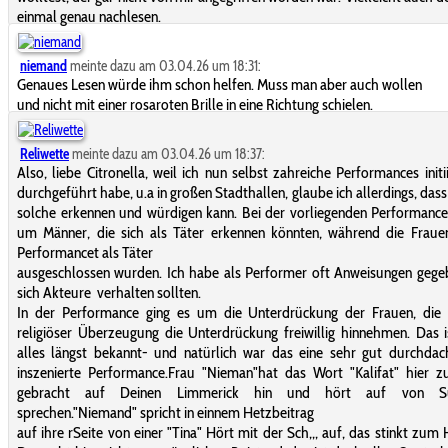
einmal genau nachlesen.
niemand
meinte dazu am 03.04.26 um 18:31:
Genaues Lesen würde ihm schon helfen. Muss man aber auch wollen
und nicht mit einer rosaroten Brille in eine Richtung schielen.
Reliwette
meinte dazu am 03.04.26 um 18:37:
Also, liebe Citronella, weil ich nun selbst zahreiche Performances initi
durchgeführt habe, u.a in großen Stadthallen, glaube ich allerdings, dass 
solche erkennen und würdigen kann. Bei der vorliegenden Performance
um Männer, die sich als Täter erkennen könnten, während die Fraue
Performancet als Täter
ausgeschlossen wurden. Ich habe als Performer oft Anweisungen gege
sich Akteure verhalten sollten.
In der Performance ging es um die Unterdrückung der Frauen, die 
religiöser Überzeugung die Unterdrückung freiwillig hinnehmen. Das 
alles längst bekannt- und natürlich war das eine sehr gut durchda
inszenierte Performance.Frau "Nieman"hat das Wort "Kalifat" hier 
gebracht auf Deinen Limmerick hin und hört auf von S
sprechen."Niemand" spricht in einnem Hetzbeitrag
auf ihre rSeite von einer "Tina" Hört mit der Sch,,, auf, das stinkt zum