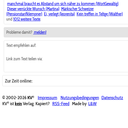
manchmal braucht es Abstand um sich näher zu kommen (WortGewaltig)
Dieser verrückte Wunsch (Martina)
Märkischer Schweizer
(Pensionstarifklempner)
Ei, verlegt (leorenita)
Kein treffen in Teltge (Walther)
und
1012 weitere Texte
.
Probleme damit?
melden!
Text empfehlen auf:
Link zum Text teilen via:
Zur Zeit online:
®
© 2002-2026
KV
Impressum
Nutzungsbedingungen
Datenschutz
®
KV
ist
kein
Verlag. Kapiert?
RSS-Feed
Made by
L&W