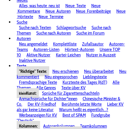
Neues
Alles, was heute
neu ist
Neue
Texte
Neue
Kommentare
Neue
Autoren
Neue
Forenbeiträge
Neue
Hörtexte
Neue
Termine
Suche
Suche nach Texten
Schlagwortsuche
Suche nach
Themen
Suche nach Autoren
Suche im Forum
Autoren
Neu angemeldet
Komplettliste
Zufallsautor
Autoren-
Teams
Autoren-Listen
Hörtext-Autoren
Unsere TOP
10
Aktive Nutzer
Kartei-Leichen
Nutzer in Auszeit
Inaktive Nutzer
Texte
"Richtige" Texte:
Neu erschienen
Neu überarbeitet
Neu
kommentiert
Neu eingesprochen
Lieblingstexte
Fremdsprachige Texte
Kurztexte des Tages (KdT)
Alle
Themen
Alle Genres
Texte über KV
Kunst:
Sprüche für Zigarettenschachteln
klein
Anmachsprüche für Dichter*innen
Chinesische Minister &
Co.
Der KV-Friedhof
Berühmte letzte Worte
Lieber KV
als gar keine Literatur
Warum heißt es eigentlich...?
Werbeanzeigen für KV
Best of SPAM
Fundgrube
"Deutsch"
Kolumnen:
Autorenkolumnen
Teamkolumnen