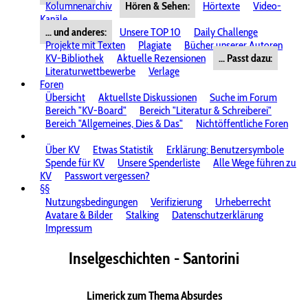
Kolumnenarchiv
Hören & Sehen:
Hörtexte
Video-
Kanäle
... und anderes:
Unsere TOP 10
Daily Challenge
Projekte mit Texten
Plagiate
Bücher unserer Autoren
KV-Bibliothek
Aktuelle Rezensionen
... Passt dazu:
Literaturwettbewerbe
Verlage
Foren
Übersicht
Aktuellste Diskussionen
Suche im Forum
Bereich "KV-Board"
Bereich "Literatur & Schreiberei"
Bereich "Allgemeines, Dies & Das"
Nichtöffentliche Foren
Über KV
Etwas Statistik
Erklärung: Benutzersymbole
Spende für KV
Unsere Spenderliste
Alle Wege führen zu
KV
Passwort vergessen?
§§
Nutzungsbedingungen
Verifizierung
Urheberrecht
Avatare & Bilder
Stalking
Datenschutzerklärung
Impressum
Inselgeschichten - Santorini
Limerick zum Thema Absurdes