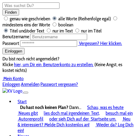
Finden
genau wie geschrieben
alle Worte (Reihenfolge egal)
mindestens eins der Worte
boolean
Titel und/oder Text
nur im Text
nur im Titel
Benutzername
Passwort
Vergessen? Hier klicken.
Einloggen
Du bist noch nicht angemeldet?
Klicke
hier, um Dir ein
Benutzerkonto zu erstellen.
(Keine Angst, es
kostet nichts)
Mein Konto
Einloggen
Anmelden
Passwort vergessen?
Start
Du hast noch keinen Plan?
Dann...
Schau, was es heute
Neues gibt
lies doch mal irgendeinen
Text,
besuch mal ein
Autorenprofil
oder sieh Dich auf der
Startseite um.
Neu
& interessiert? Melde Dich kostenlos an!
Wieder da? Log Dich
ein!