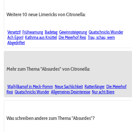
Weitere 10 neue Limericks von Citronella:
Versetzt!
Frühwarnung
Badetag
Gewinnsteigerung
Quatschnicks Wunder
Ach Egon!
Kathrina aus Knüttel
Die Meierhof Resi
Trau, schau, wem
Abgedriftet
Mehr zum Thema "Absurdes" von Citronella:
Wa(h)lkampf in Meck-Pomm
Neue Sachlichkeit
Rattenfänger
Die Meierhof
Resi
Quatschnicks Wunder
Allgemeines Desinteresse
Nur acht Biere
Was schreiben andere zum Thema "Absurdes"?