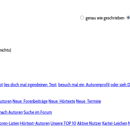
genau wie geschrieben
nichts)
bt
lies doch mal irgendeinen
Text,
besuch mal ein
Autorenprofil
oder sieh D
utoren
Neue
Forenbeiträge
Neue
Hörtexte
Neue
Termine
nach Autoren
Suche im Forum
oren-Listen
Hörtext-Autoren
Unsere TOP 10
Aktive Nutzer
Kartei-Leichen
N