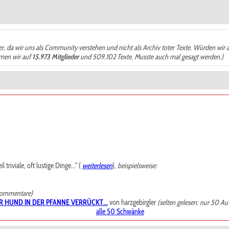
der, da wir uns als Community verstehen und nicht als Archiv toter Texte. Würden wir 
ämen wir auf
15.973 Mitglieder
und 509.102 Texte. Musste auch mal gesagt werden.)
riviale, oft lustige Dinge..." (
weiterlesen
),
beispielsweise:
Kommentare)
R HUND IN DER PFANNE VERRÜCKT...
von harzgebirgler
(selten gelesen: nur 50 Au
alle 50 Schwänke