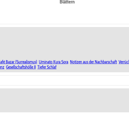
Blättern
afé Bazar (Surrealismus)
Uminato Kura Sora
Notizen aus der Nachbarschaft
Verrüc
enz
Gesellschaftshölle II
Tiefer Schlaf