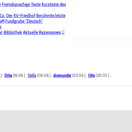
e
Fremdsprachige Texte
Kurztexte des
Nichtöffentliche Foren
 Co.
Der KV-Friedhof
Berühmte letzte
PAM
Fundgrube "Deutsch"
e
V-Bibliothek
Aktuelle Rezensionen
...
.),
Drita
(16.06.),
Stella
(06.06.),
downunder
(02.06.),
Otto
(20.05.)...