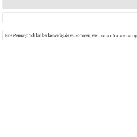
Eine Meinung: "Ich bin bei
keinverlag.de
willkommen, weil рано об этом говорить ||