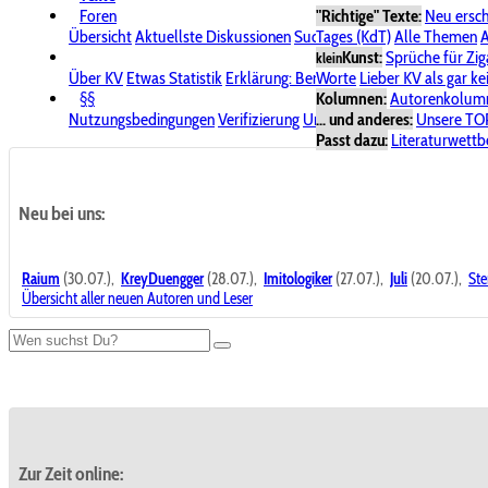
Foren
"Richtige" Texte:
Neu ersc
Übersicht
Aktuellste Diskussionen
Suche im Forum
Tages (KdT)
Alle Themen
Bereich "KV
A
Kunst:
Sprüche für Zig
klein
Über KV
Etwas Statistik
Erklärung: Benutzersymbole
Worte
Lieber KV als gar ke
Spende für
§§
Kolumnen:
Autorenkolum
Nutzungsbedingungen
Verifizierung
Urheberrecht
... und anderes:
Avatare & Bild
Unsere TO
Passt dazu:
Literaturwett
Neu bei uns:
Raium
(30.07.),
KreyDuengger
(28.07.),
Imitologiker
(27.07.),
Juli
(20.07.),
Ste
Übersicht aller neuen Autoren und Leser
Zur Zeit online: