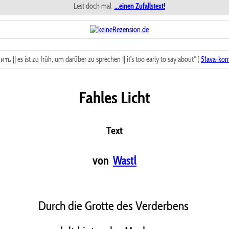
Lest doch mal
...einen Zufallstext!
 es ist zu früh, um darüber zu sprechen || it's too early to say about" (
51ava-kor
Fahles Licht
Text
von
Wastl
Durch die Grotte des Verderbens