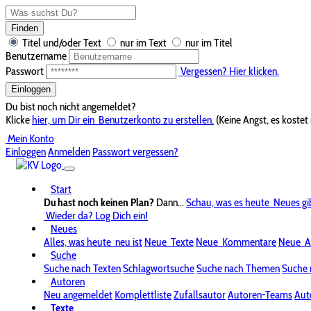
Finden
Titel und/oder Text
nur im Text
nur im Titel
Benutzername
Passwort
Vergessen? Hier klicken.
Einloggen
Du bist noch nicht angemeldet?
Klicke
hier, um Dir ein
Benutzerkonto zu erstellen.
(Keine Angst, es kostet 
Mein Konto
Einloggen
Anmelden
Passwort vergessen?
Start
Du hast noch keinen Plan?
Dann...
Schau, was es heute
Neues gi
Wieder da? Log Dich ein!
Neues
Alles, was heute
neu ist
Neue
Texte
Neue
Kommentare
Neue
A
Suche
Suche nach Texten
Schlagwortsuche
Suche nach Themen
Suche 
Autoren
Neu angemeldet
Komplettliste
Zufallsautor
Autoren-Teams
Aut
Texte