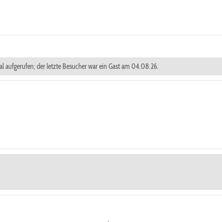
mal aufgerufen; der letzte Besucher war ein Gast am 04.08.26.