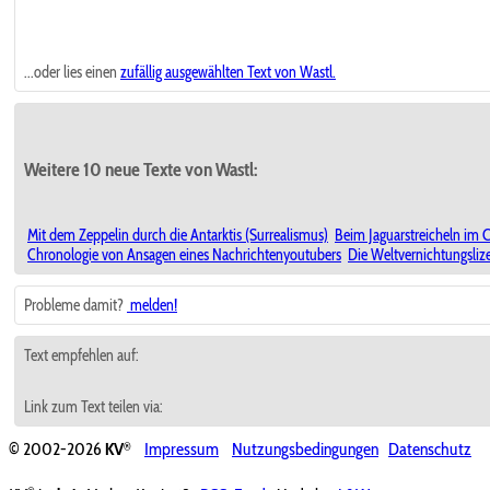
...oder lies einen
zufällig ausgewählten
Text von Wastl.
Weitere 10 neue Texte von Wastl:
Mit dem Zeppelin durch die Antarktis (Surrealismus)
Beim Jaguarstreicheln im C
Chronologie von Ansagen eines Nachrichtenyoutubers
Die Weltvernichtungsliz
Probleme damit?
melden!
Text empfehlen auf:
Link zum Text teilen via:
®
© 2002-2026
KV
Impressum
Nutzungsbedingungen
Datenschutz