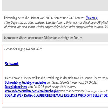
keinverlag.de ist die Heimat von 714
Autoren* und 247
Lesern*.
(*Details)
(*Im Gegensatz zu allen anderen Literaturforen zählen wir nur die aktiven Mitglie
abziehen, die sich selbst wieder abgemeldet haben oder rausgeworfen wurden, k
Momentan gibt es keine neuen Diskussionsbeiträge im Forum.
Genre des Tages, 08.08.2026:
Schwank
:
"Der Schwank ist eine volksnahe Erzählung, in der sich zwei Personen über zum Teil t
Schwerhörig, tüdelig, wunderbar
von Saira
(ziemlich neu, vom 24.04.26)
Das güldene Herz
von Paul207
(recht lang: 4524 Worte)
Vom widerherstellen der Schreibtüchtigkeit
von mannemvorne
(noch gar keine 
SOBALD WER KAUM GLAUBLICHES JEMALS ERBLICKT WIRD OFT SELBST DE