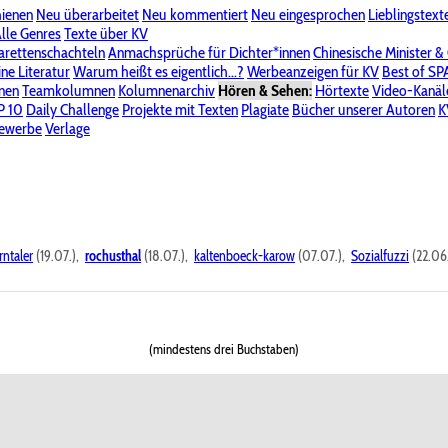
hienen
Neu überarbeitet
Neu kommentiert
Neu eingesprochen
Lieblingstext
-Board"
lle Genres
Bereich "Literatur & Schreiberei"
Texte über KV
Bereich "Allgemeines, Dies & Das"
arettenschachteln
Anmachsprüche für Dichter*innen
Chinesische Minister &
ine Literatur
 KV
Unsere Spenderliste
Warum heißt es eigentlich...?
Alle Wege führen zu KV
Werbeanzeigen für KV
Passwort vergessen?
Best of S
nen
Teamkolumnen
Kolumnenarchiv
Hören & Sehen:
Hörtexte
Video-Kanäl
er
P 10
Stalking
Daily Challenge
Datenschutzerklärung
Projekte mit Texten
Impressum
Plagiate
Bücher unserer Autoren
K
bewerbe
Verlage
rntaler
(19.07.),
rochusthal
(18.07.),
kaltenboeck-karow
(07.07.),
Sozialfuzzi
(22.06
(mindestens drei Buchstaben)