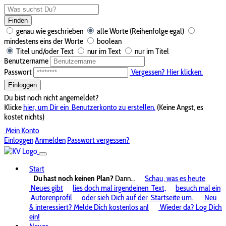
Finden
genau wie geschrieben
alle Worte (Reihenfolge egal)
mindestens eins der Worte
boolean
Titel und/oder Text
nur im Text
nur im Titel
Benutzername
Passwort
Vergessen? Hier klicken.
Einloggen
Du bist noch nicht angemeldet?
Klicke
hier, um Dir ein
Benutzerkonto zu erstellen.
(Keine Angst, es
kostet nichts)
Mein Konto
Einloggen
Anmelden
Passwort vergessen?
Start
Du hast noch keinen Plan?
Dann...
Schau, was es heute
Neues gibt
lies doch mal irgendeinen
Text,
besuch mal ein
Autorenprofil
oder sieh Dich auf der
Startseite um.
Neu
& interessiert? Melde Dich kostenlos an!
Wieder da? Log Dich
ein!