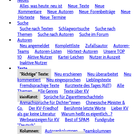
Neues
Alles, was heute
neu ist
Neue
Texte
Neue
Kommentare
Neue
Autoren
Neue
Forenbeiträge
Neue
Hörtexte
Neue
Termine
Suche
Suche nach Texten
Schlagwortsuche
Suche nach
Themen
Suche nach Autoren
Suche im Forum
Autoren
Neu angemeldet
Komplettliste
Zufallsautor
Autoren-
Teams
Autoren-Listen
Hörtext-Autoren
Unsere TOP
10
Aktive Nutzer
Kartei-Leichen
Nutzer in Auszeit
Inaktive Nutzer
Texte
"Richtige" Texte:
Neu erschienen
Neu überarbeitet
Neu
kommentiert
Neu eingesprochen
Lieblingstexte
Fremdsprachige Texte
Kurztexte des Tages (KdT)
Alle
Themen
Alle Genres
Texte über KV
Kunst:
Sprüche für Zigarettenschachteln
klein
Anmachsprüche für Dichter*innen
Chinesische Minister &
Co.
Der KV-Friedhof
Berühmte letzte Worte
Lieber KV
als gar keine Literatur
Warum heißt es eigentlich...?
Werbeanzeigen für KV
Best of SPAM
Fundgrube
"Deutsch"
Kolumnen:
Autorenkolumnen
Teamkolumnen