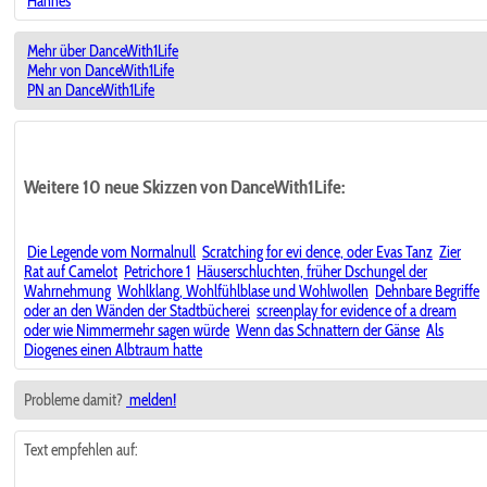
Hannes
Mehr über DanceWith1Life
Mehr von DanceWith1Life
PN an DanceWith1Life
Weitere 10 neue Skizzen von DanceWith1Life:
Die Legende vom Normalnull
Scratching for evi dence, oder Evas Tanz
Zier
Rat auf Camelot
Petrichore 1
Häuserschluchten, früher Dschungel der
Wahrnehmung
Wohlklang, Wohlfühlblase und Wohlwollen
Dehnbare Begriffe
oder an den Wänden der Stadtbücherei
screenplay for evidence of a dream
oder wie Nimmermehr sagen würde
Wenn das Schnattern der Gänse
Als
Diogenes einen Albtraum hatte
Probleme damit?
melden!
Text empfehlen auf: