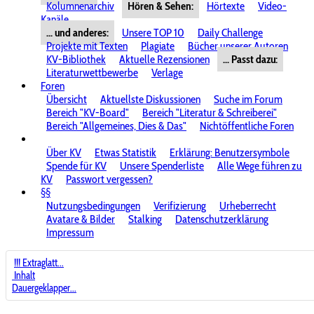
Kolumnenarchiv
Hören & Sehen:
Hörtexte
Video-
Kanäle
... und anderes:
Unsere TOP 10
Daily Challenge
Projekte mit Texten
Plagiate
Bücher unserer Autoren
KV-Bibliothek
Aktuelle Rezensionen
... Passt dazu:
Literaturwettbewerbe
Verlage
Foren
Übersicht
Aktuellste Diskussionen
Suche im Forum
Bereich "KV-Board"
Bereich "Literatur & Schreiberei"
Bereich "Allgemeines, Dies & Das"
Nichtöffentliche Foren
Über KV
Etwas Statistik
Erklärung: Benutzersymbole
Spende für KV
Unsere Spenderliste
Alle Wege führen zu
KV
Passwort vergessen?
§§
Nutzungsbedingungen
Verifizierung
Urheberrecht
Avatare & Bilder
Stalking
Datenschutzerklärung
Impressum
!!! Extraglatt...
Inhalt
Dauergeklapper...