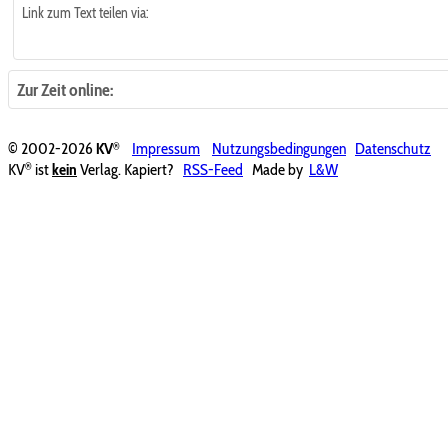
Link zum Text teilen via:
Zur Zeit online:
®
© 2002-2026
KV
Impressum
Nutzungsbedingungen
Datenschutz
®
KV
ist
kein
Verlag. Kapiert?
RSS-Feed
Made by
L&W