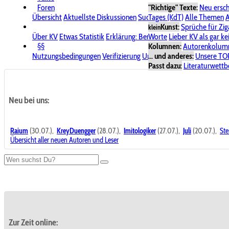
Foren
"Richtige" Texte:
Neu ersc
Übersicht
Aktuellste Diskussionen
Suche im Forum
Tages (KdT)
Alle Themen
Bereich "KV
A
Kunst:
Sprüche für Zig
klein
Über KV
Etwas Statistik
Erklärung: Benutzersymbole
Worte
Lieber KV als gar ke
Spende für
§§
Kolumnen:
Autorenkolum
Nutzungsbedingungen
Verifizierung
Urheberrecht
... und anderes:
Avatare & Bild
Unsere TO
Passt dazu:
Literaturwett
Neu bei uns:
Raium
(30.07.),
KreyDuengger
(28.07.),
Imitologiker
(27.07.),
Juli
(20.07.),
Ste
Übersicht aller neuen Autoren und Leser
Zur Zeit online: