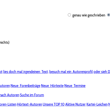
genau wie geschrieben
nichts)
bt
lies doch mal irgendeinen
Text,
besuch mal ein
Autorenprofil
oder sieh D
utoren
Neue
Forenbeiträge
Neue
Hörtexte
Neue
Termine
nach Autoren
Suche im Forum
oren-Listen
Hörtext-Autoren
Unsere TOP 10
Aktive Nutzer
Kartei-Leichen
N