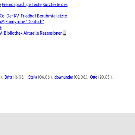
e
Fremdsprachige Texte
Kurztexte des
Nichtöffentliche Foren
 Co.
Der KV-Friedhof
Berühmte letzte
PAM
Fundgrube "Deutsch"
e
V-Bibliothek
Aktuelle Rezensionen
...
.),
Drita
(16.06.),
Stella
(06.06.),
downunder
(02.06.),
Otto
(20.05.)...