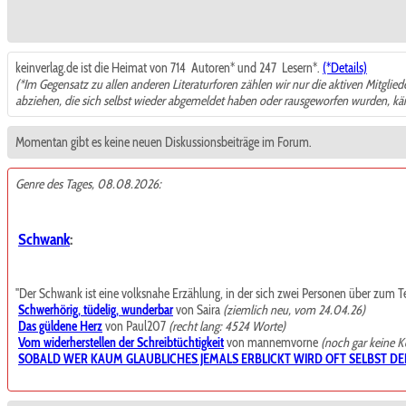
keinverlag.de ist die Heimat von 714
Autoren* und 247
Lesern*.
(*Details)
(*Im Gegensatz zu allen anderen Literaturforen zählen wir nur die aktiven Mitglie
abziehen, die sich selbst wieder abgemeldet haben oder rausgeworfen wurden, k
Momentan gibt es keine neuen Diskussionsbeiträge im Forum.
Genre des Tages, 08.08.2026:
Schwank
:
"Der Schwank ist eine volksnahe Erzählung, in der sich zwei Personen über zum Teil t
Schwerhörig, tüdelig, wunderbar
von Saira
(ziemlich neu, vom 24.04.26)
Das güldene Herz
von Paul207
(recht lang: 4524 Worte)
Vom widerherstellen der Schreibtüchtigkeit
von mannemvorne
(noch gar keine 
SOBALD WER KAUM GLAUBLICHES JEMALS ERBLICKT WIRD OFT SELBST DE