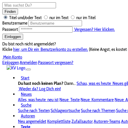
Finden
Titel und/oder Text
nur im Text
nur im Titel
Benutzername
Passwort
Vergessen? Hier klicken.
Einloggen
Du bist noch nicht angemeldet?
Klicke
hier, um Dir ein
Benutzerkonto zu erstellen.
(Keine Angst, es kostet 
Mein Konto
Einloggen
Anmelden
Passwort vergessen?
Start
Du hast noch keinen Plan?
Dann...
Schau, was es heute
Neues gi
Wieder da? Log Dich ein!
Neues
Alles, was heute
neu ist
Neue
Texte
Neue
Kommentare
Neue
A
Suche
Suche nach Texten
Schlagwortsuche
Suche nach Themen
Suche 
Autoren
Neu angemeldet
Komplettliste
Zufallsautor
Autoren-Teams
Aut
Texte