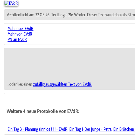
Veröffentlicht am 22.05.26. Textlänge: 216 Wörter. Dieser Text wurde bereits 31 
Mehr über EVdR
Mehr von EVdR
PN an EVdR
...oder lies einen
zufällig ausgewählten
Text von EVdR.
Weitere 4 neue Protokolle von EVdR:
Ein Tag 3 - Planung sinnlos ! ! ! - EVdR
Ein Tag 1-Der Junge - Petra
Ein Brötchen 