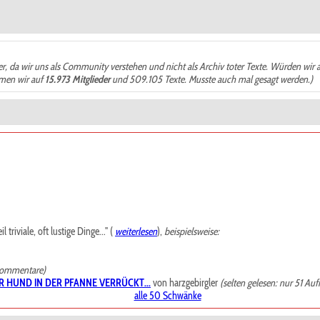
der, da wir uns als Community verstehen und nicht als Archiv toter Texte. Würden wir 
ämen wir auf
15.973 Mitglieder
und 509.105 Texte. Musste auch mal gesagt werden.)
riviale, oft lustige Dinge..." (
weiterlesen
),
beispielsweise:
Kommentare)
R HUND IN DER PFANNE VERRÜCKT...
von harzgebirgler
(selten gelesen: nur 51 Auf
alle 50 Schwänke