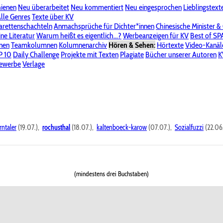
hienen
Neu überarbeitet
Neu kommentiert
Neu eingesprochen
Lieblingstext
-Board"
lle Genres
Bereich "Literatur & Schreiberei"
Texte über KV
Bereich "Allgemeines, Dies & Das"
arettenschachteln
Anmachsprüche für Dichter*innen
Chinesische Minister &
ine Literatur
 KV
Unsere Spenderliste
Warum heißt es eigentlich...?
Alle Wege führen zu KV
Werbeanzeigen für KV
Passwort vergessen?
Best of S
nen
Teamkolumnen
Kolumnenarchiv
Hören & Sehen:
Hörtexte
Video-Kanäl
er
P 10
Stalking
Daily Challenge
Datenschutzerklärung
Projekte mit Texten
Impressum
Plagiate
Bücher unserer Autoren
K
bewerbe
Verlage
rntaler
(19.07.),
rochusthal
(18.07.),
kaltenboeck-karow
(07.07.),
Sozialfuzzi
(22.06
(mindestens drei Buchstaben)