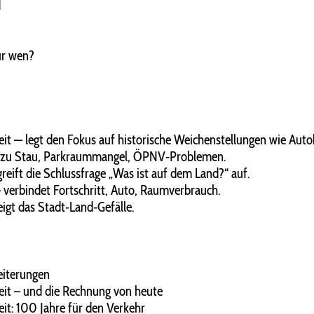
d
für wen?
it — legt den Fokus auf historische Weichenstellungen wie Auto
st zu Stau, Parkraummangel, ÖPNV‑Problemen.
greift die Schlussfrage „Was ist auf dem Land?“ auf.
 verbindet Fortschritt, Auto, Raumverbrauch.
igt das Stadt‑Land‑Gefälle.
eiterungen
eit – und die Rechnung von heute
it: 100 Jahre für den Verkehr