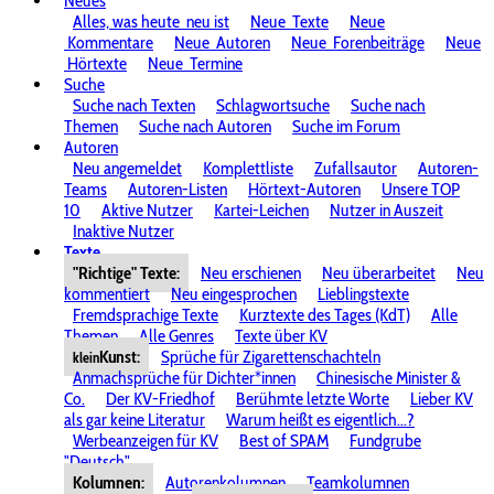
Neues
Alles, was heute
neu ist
Neue
Texte
Neue
Kommentare
Neue
Autoren
Neue
Forenbeiträge
Neue
Hörtexte
Neue
Termine
Suche
Suche nach Texten
Schlagwortsuche
Suche nach
Themen
Suche nach Autoren
Suche im Forum
Autoren
Neu angemeldet
Komplettliste
Zufallsautor
Autoren-
Teams
Autoren-Listen
Hörtext-Autoren
Unsere TOP
10
Aktive Nutzer
Kartei-Leichen
Nutzer in Auszeit
Inaktive Nutzer
Texte
"Richtige" Texte:
Neu erschienen
Neu überarbeitet
Neu
kommentiert
Neu eingesprochen
Lieblingstexte
Fremdsprachige Texte
Kurztexte des Tages (KdT)
Alle
Themen
Alle Genres
Texte über KV
Kunst:
Sprüche für Zigarettenschachteln
klein
Anmachsprüche für Dichter*innen
Chinesische Minister &
Co.
Der KV-Friedhof
Berühmte letzte Worte
Lieber KV
als gar keine Literatur
Warum heißt es eigentlich...?
Werbeanzeigen für KV
Best of SPAM
Fundgrube
"Deutsch"
Kolumnen:
Autorenkolumnen
Teamkolumnen