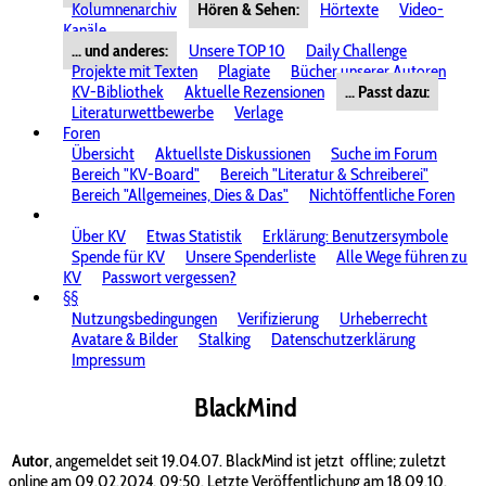
Kolumnenarchiv
Hören & Sehen:
Hörtexte
Video-
Kanäle
... und anderes:
Unsere TOP 10
Daily Challenge
Projekte mit Texten
Plagiate
Bücher unserer Autoren
KV-Bibliothek
Aktuelle Rezensionen
... Passt dazu:
Literaturwettbewerbe
Verlage
Foren
Übersicht
Aktuellste Diskussionen
Suche im Forum
Bereich "KV-Board"
Bereich "Literatur & Schreiberei"
Bereich "Allgemeines, Dies & Das"
Nichtöffentliche Foren
Über KV
Etwas Statistik
Erklärung: Benutzersymbole
Spende für KV
Unsere Spenderliste
Alle Wege führen zu
KV
Passwort vergessen?
§§
Nutzungsbedingungen
Verifizierung
Urheberrecht
Avatare & Bilder
Stalking
Datenschutzerklärung
Impressum
BlackMind
Autor
, angemeldet seit 19.04.07. BlackMind ist jetzt
offline; zuletzt
online am 09.02.2024, 09:50. Letzte Veröffentlichung am 18.09.10.