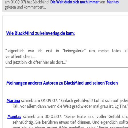
am 01.09.07) hat BlackMind
Die Welt dreht sich noch immer
von
Manitas
gelesen und kommentiert...
Wie BlackMind zu keinverlag.de kam:
"..eigentlich war ich erst in "keinegalerie" um meine fotos z
veröffentlichen....
und jetzt bin ich öfter hier als dort..."
Meinungen anderer Autoren zu BlackMind und seinen Texten
Martina
schrieb am 01.09.07:
"Einfach gefühlvoll! Lohnt sich auf jede
Fall, vor allem dann, wenn die Welt grad wieder mal grau ist. Lg Tina"
Manitas
schrieb am 30.05.07:
"Seine Texte sind voller Gefühl un
sehnsüchtig...Sie berühren etwas tief drinnen. Und eigendlich sollt
man sie zu einem guten Wein genießen...seine Worte schmecke