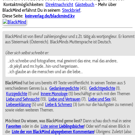
Kontaktmöglichkeiten:
Direktnachricht
Gästebuch
- Mehr über
BlackMind erfährst Du in seinem
Steckbrief
.
Diese Seite:
keinverlag.de/blackmind.kv
BlackMind ist von Beruf zahlenjongleur und z.Zt. tätig als wortjongleur. Er kommt
aus Steiermark (Österreich). BlackMinds Muttersprache ist Deutsch.
Über sich selbst schreibt er:
..ich schreibe und fotografiere, mal gewinnt das eine, mal das andere..
..dr.jekyll and mr.hyde...hin-und hergerissen..
..ich glaube an die menschen und an die liebe...
BlackMind
hat bei uns bereits 49 Texte veröffentlicht. In seinen Texten aus 5
verschiedenen Genres (u.a.
Gedankengedichte
(45),
Gedichtgedichte
(1),
Kurzgedichte
(1) und
Innere Monologe
(1)) beschäftigt er sich mit den Themen
Liebe und Sehnsucht
(13),
Liebe und Vertrauen
(7),
Liebe und Sex
(6),
Liebeserklärung
(5) und
Liebe & Schmerz
(3) (um nur die häufigsten zu nennen)
sowie vielen weiteren Themen.
Möchtest Du wissen, was BlackMind gerne liest?
Dann schau doch mal in seine
Favoriten
oder in die
Liste seiner
Lieblingsbücher
! Oder wirf mal einen Blick in
die
Liste der von BlackMind abgegebenen Kommentare
! Übrigens: Zuletzt (also