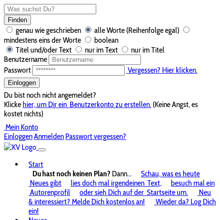
Finden
genau wie geschrieben
alle Worte (Reihenfolge egal)
mindestens eins der Worte
boolean
Titel und/oder Text
nur im Text
nur im Titel
Benutzername
Passwort
Vergessen? Hier klicken.
Einloggen
Du bist noch nicht angemeldet?
Klicke
hier, um Dir ein
Benutzerkonto zu erstellen.
(Keine Angst, es
kostet nichts)
Mein Konto
Einloggen
Anmelden
Passwort vergessen?
Start
Du hast noch keinen Plan?
Dann...
Schau, was es heute
Neues gibt
lies doch mal irgendeinen
Text,
besuch mal ein
Autorenprofil
oder sieh Dich auf der
Startseite um.
Neu
& interessiert? Melde Dich kostenlos an!
Wieder da? Log Dich
ein!