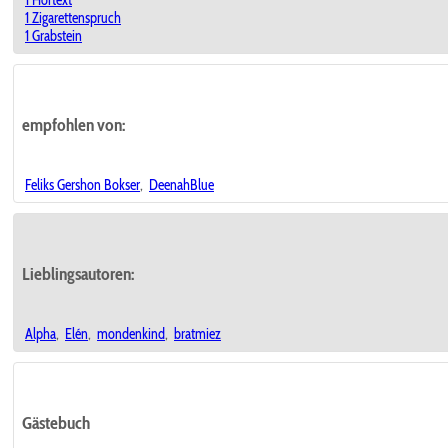
1 Hörtext
1 Zigarettenspruch
1 Grabstein
empfohlen von:
Feliks Gershon Bokser
,
DeenahBlue
Lieblingsautoren:
Alpha
,
Elén
,
mondenkind
,
bratmiez
Gästebuch