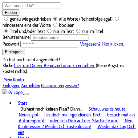
Finden
genau wie geschrieben
alle Worte (Reihenfolge egal)
mindestens eins der Worte
boolean
Titel und/oder Text
nur im Text
nur im Titel
Benutzername
Passwort
Vergessen? Hier klicken.
Einloggen
Du bist noch nicht angemeldet?
Klicke
hier, um Dir ein
Benutzerkonto zu erstellen.
(Keine Angst, es
kostet nichts)
Mein Konto
Einloggen
Anmelden
Passwort vergessen?
Start
Du hast noch keinen Plan?
Dann...
Schau, was es heute
Neues gibt
lies doch mal irgendeinen
Text,
besuch mal ein
Autorenprofil
oder sieh Dich auf der
Startseite um.
Neu
& interessiert? Melde Dich kostenlos an!
Wieder da? Log Dich
ein!