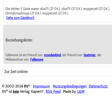
Die letzten 5 Gäste waren obar75 (27.04.), obar75 (27.04.), wupperzeit (27.04.),
Omnahmashivaya (27.04.), wupperzeit (27.04.)
Gehe zum Gästebuch
Beziehungskiste:
Fallenone ist ein Freund von
mondenkind
, ein Freund von
bratmiez
, der
Mitbewohner von
Fallenone
Zur Zeit online:
®
© 2002-2026
KV
Impressum
Nutzungsbedingungen
Datenschutz
®
KV
ist
kein
Verlag. Kapiert?
RSS-Feed
Made by
L&W