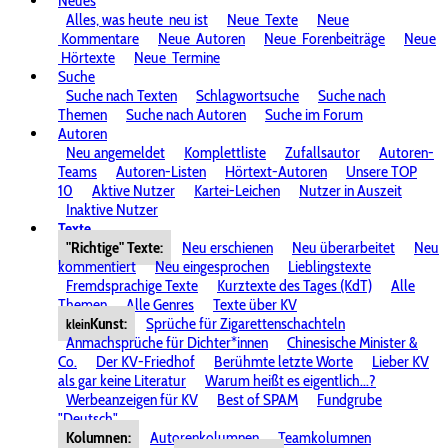
Neues
Alles, was heute
neu ist
Neue
Texte
Neue
Kommentare
Neue
Autoren
Neue
Forenbeiträge
Neue
Hörtexte
Neue
Termine
Suche
Suche nach Texten
Schlagwortsuche
Suche nach
Themen
Suche nach Autoren
Suche im Forum
Autoren
Neu angemeldet
Komplettliste
Zufallsautor
Autoren-
Teams
Autoren-Listen
Hörtext-Autoren
Unsere TOP
10
Aktive Nutzer
Kartei-Leichen
Nutzer in Auszeit
Inaktive Nutzer
Texte
"Richtige" Texte:
Neu erschienen
Neu überarbeitet
Neu
kommentiert
Neu eingesprochen
Lieblingstexte
Fremdsprachige Texte
Kurztexte des Tages (KdT)
Alle
Themen
Alle Genres
Texte über KV
Kunst:
Sprüche für Zigarettenschachteln
klein
Anmachsprüche für Dichter*innen
Chinesische Minister &
Co.
Der KV-Friedhof
Berühmte letzte Worte
Lieber KV
als gar keine Literatur
Warum heißt es eigentlich...?
Werbeanzeigen für KV
Best of SPAM
Fundgrube
"Deutsch"
Kolumnen:
Autorenkolumnen
Teamkolumnen