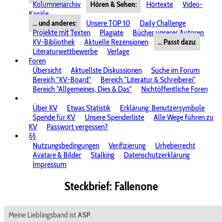
Kolumnenarchiv
Hören & Sehen:
Hörtexte
Video-
Kanäle
... und anderes:
Unsere TOP 10
Daily Challenge
Projekte mit Texten
Plagiate
Bücher unserer Autoren
KV-Bibliothek
Aktuelle Rezensionen
... Passt dazu:
Literaturwettbewerbe
Verlage
Foren
Übersicht
Aktuellste Diskussionen
Suche im Forum
Bereich "KV-Board"
Bereich "Literatur & Schreiberei"
Bereich "Allgemeines, Dies & Das"
Nichtöffentliche Foren
Über KV
Etwas Statistik
Erklärung: Benutzersymbole
Spende für KV
Unsere Spenderliste
Alle Wege führen zu
KV
Passwort vergessen?
§§
Nutzungsbedingungen
Verifizierung
Urheberrecht
Avatare & Bilder
Stalking
Datenschutzerklärung
Impressum
Steckbrief: Fallenone
Meine Lieblingsband ist
ASP
.