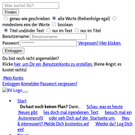
Finden
genau wie geschrieben
alle Worte (Reihenfolge egal)
mindestens eins der Worte
boolean
Titel und/oder Text
nur im Text
nur im Titel
Benutzername
Passwort
Vergessen? Hier klicken.
Einloggen
Du bist noch nicht angemeldet?
Klicke
hier, um Dir ein
Benutzerkonto zu erstellen.
(Keine Angst, es
kostet nichts)
Mein Konto
Einloggen
Anmelden
Passwort vergessen?
Start
Du hast noch keinen Plan?
Dann...
Schau, was es heute
Neues gibt
lies doch mal irgendeinen
Text,
besuch mal ein
Autorenprofil
oder sieh Dich auf der
Startseite um.
Neu
& interessiert? Melde Dich kostenlos an!
Wieder da? Log Dich
ein!