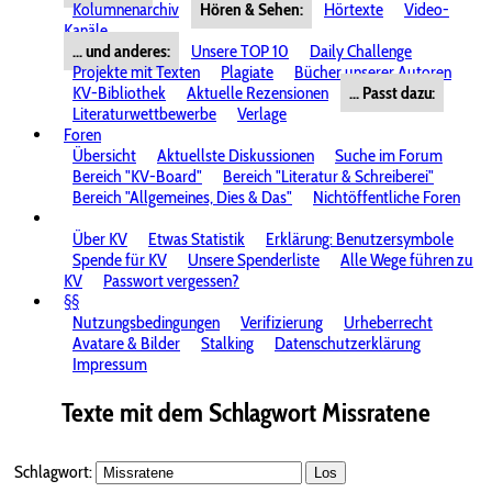
Kolumnenarchiv
Hören & Sehen:
Hörtexte
Video-
Kanäle
... und anderes:
Unsere TOP 10
Daily Challenge
Projekte mit Texten
Plagiate
Bücher unserer Autoren
KV-Bibliothek
Aktuelle Rezensionen
... Passt dazu:
Literaturwettbewerbe
Verlage
Foren
Übersicht
Aktuellste Diskussionen
Suche im Forum
Bereich "KV-Board"
Bereich "Literatur & Schreiberei"
Bereich "Allgemeines, Dies & Das"
Nichtöffentliche Foren
Über KV
Etwas Statistik
Erklärung: Benutzersymbole
Spende für KV
Unsere Spenderliste
Alle Wege führen zu
KV
Passwort vergessen?
§§
Nutzungsbedingungen
Verifizierung
Urheberrecht
Avatare & Bilder
Stalking
Datenschutzerklärung
Impressum
Texte mit dem Schlagwort
Missratene
Schlagwort:
Los