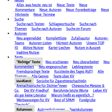
Neues
Alles, was heute
neu ist
Neue
Texte
Neue
Kommentare
Neue
Autoren
Neue
Forenbeiträge
Neue
Hörtexte
Neue
Termine
Suche
Suche nach Texten
Schlagwortsuche
Suche nach
Themen
Suche nach Autoren
Suche im Forum
Autoren
Neu angemeldet
Komplettliste
Zufallsautor
Autoren-
Teams
Autoren-Listen
Hörtext-Autoren
Unsere TOP
10
Aktive Nutzer
Kartei-Leichen
Nutzer in Auszeit
Inaktive Nutzer
Texte
"Richtige" Texte:
Neu erschienen
Neu überarbeitet
Neu
kommentiert
Neu eingesprochen
Lieblingstexte
Fremdsprachige Texte
Kurztexte des Tages (KdT)
Alle
Themen
Alle Genres
Texte über KV
Kunst:
Sprüche für Zigarettenschachteln
klein
Anmachsprüche für Dichter*innen
Chinesische Minister &
Co.
Der KV-Friedhof
Berühmte letzte Worte
Lieber KV
als gar keine Literatur
Warum heißt es eigentlich...?
Werbeanzeigen für KV
Best of SPAM
Fundgrube
"Deutsch"
Kolumnen:
Autorenkolumnen
Teamkolumnen